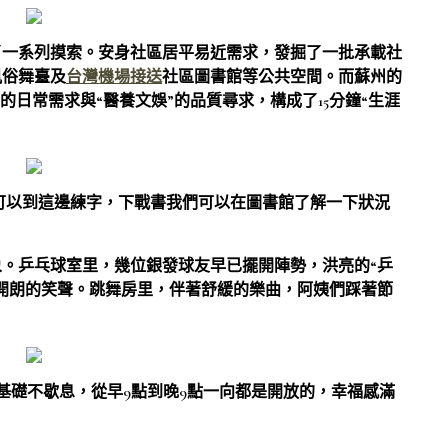
了一系列摸索。安身社區居平易近需求，發掘了一批承載社
風俗舞臺及
台灣機場接送
社區圖書館等公共空間。而蘇州的
的日常需求與“醫養文娛”的品質尋求，構成了15分鐘“生涯
可以到這邊練字，下戰書我們可以在圖書館了解一下狀況
。乒乓球室里，幾位銀發球友早已擺開陣勢，洪亮的“乒
開朗的笑聲。跳舞房里，伴著舒緩的樂曲，阿姨們踩著節
天基礎不歇息，從早9點到晚9點一向都是開放的，幸福感滿