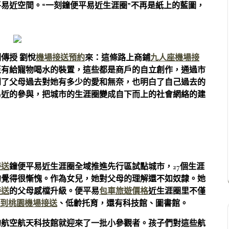
易近空間。“一刻鐘便平易近生涯圈”不再是紙上的藍圖，
傳授 劉悅
機場接送預約
來：
這條路上商鋪
九人座機場接
至有給寵物喝水的裝置，這些都是商戶的自立創作，通過市
到了父母過去對她有多少的愛和無奈，也明白了自己過去的
易近的參與，把城市的生涯圈變成自下而上的社會網絡的建
接送
鐘便平易近生涯圈全域推進先行區試點城市，27個生涯
的覺得很慚愧。作為女兒，她對父母的理解還不如奴隸。她
接送
的父母感檔升級。便平易
包車旅遊價格
近生涯圈里不僅
到桃園機場接送
、低齡托育，還有科技館、圖書館。
的航空航天科技館就迎來了一批小參觀者。孩子們對這些航