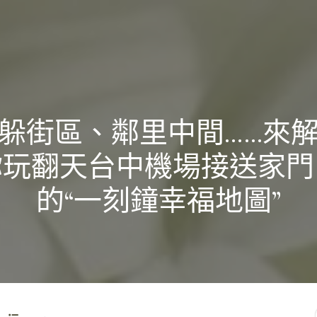
躲街區、鄰里中間……來
你玩翻天台中機場接送家門
的“一刻鐘幸福地圖”