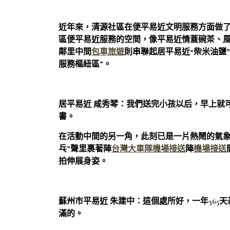
近年來，清源社區在便平易近文明服務方面做
區便平易近服務的空間，像平易近情蓋碗茶、
鄰里中間
包車旅遊
則串聯起居平易近“柴米油鹽”
服務樞紐區”。
居平易近
咸
秀琴：
我們送完小孩以后，早上就
書。
在活動中間的另一角，此刻已是一片熱鬧的氣象
乓”聲里裹著陣
台灣大車隊機場接送
陣
機場接送
拍伸展身姿。
蘇州市平易近 朱建中：
這個處所好，一年365
滿的。