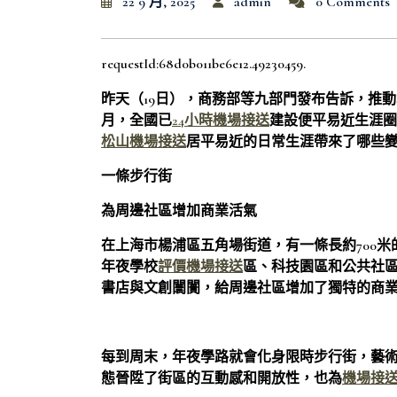
22 9 月, 2025
admin
0 Comments
requestId:68d0b011be6e12.49230459.
昨天（19日），商務部等九部門發布告訴，推
月，全國已
24小時機場接送
建設便平易近生涯圈6
松山機場接送
居平易近的日常生涯帶來了哪些
一條步行街
為周邊社區增加商業活氣
在上海市楊浦區五角場街道，有一條長約700米
年夜學校
評價機場接送
區、科技園區和公共社區
書店與文創闤闠，給周邊社區增加了獨特的商
每到周末，年夜學路就會化身限時步行街，藝
態晉陞了街區的互動感和開放性，也為
機場接