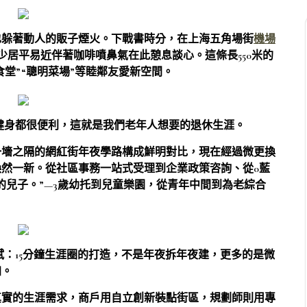
也躲著動人的販子煙火。下戰書時分，在上海五角場街
機場
少居平易近伴著咖啡噴鼻氣在此憩息談心。這條長550米的
食堂”“聰明菜場”等睦鄰友愛新空間。
健身都很便利，這就是我們老年人想要的退休生涯。
一墻之隔的網紅街年夜學路構成鮮明對比，現在經過微更換
然一新。從社區事務一站式受理到企業政策咨詢、從0藍
的兒子。”—3歲幼托到兒童樂園，從青年中間到為老綜合
斌：
15分鐘生涯圈的打造，不是年夜拆年夜建，更多的是微
加。
真實的生涯需求，商戶用自立創新裝點街區，規劃師則用專