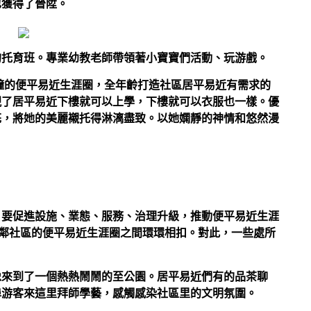
也獲得了晉陞。
的托育班。專業幼教老師帶領著小寶寶們活動、玩游戲。
鐘的便平易近生涯圈，全年齡打造社區居平易近有需求的
現了居平易近下樓就可以上學，下樓就可以衣服也一樣。優
花，將她的美麗襯托得淋漓盡致。以她嫻靜的神情和悠然漫
，要促進設施、業態、服務、治理升級，推動便平易近生涯
相鄰社區的便平易近生涯圈之間環環相扣。對此，一些處所
像來到了一個熱熱鬧鬧的至公園。居平易近們有的品茶聊
埠游客來這里拜師學藝，感觸感染社區里的文明氛圍。