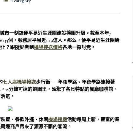
1 category
動城市一刻鐘便平易近生涯圈建設擴圍升級。截至本年7
255個，服務居平易近1.29億人。那么，便平易近生涯圈給
變化？跟隨記者到
機場接送價格
各地一探討竟。
的
七人座機場接送
步行街——年夜學路。年夜學路連接著
，15分鐘可達的范圍里，匯聚了各具特點的餐廳咖啡館、
業活氣。
術裝置、餐飲外擺、休閑
機場接機
活動每周上新，豐富的業
送
周邊商戶帶來了源源不斷的客流。