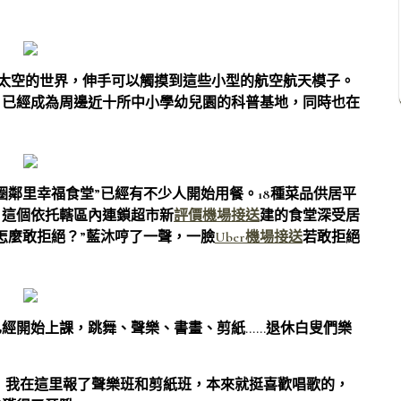
外太空的世界，伸手可以觸摸到這些小型的航空航天模子。
，已經成為周邊近十所中小學幼兒園的科普基地，同時也在
圈鄰里幸福食堂”已經有不少人開始用餐。18種菜品供居平
。這個依托轄區內連鎖超市新
評價機場接送
建的食堂深受居
怎麼敢拒絕？”藍沐哼了一聲，一臉
Uber機場接送
若敢拒絕
經開始上課，跳舞、聲樂、書畫、剪紙……退休白叟們樂
：
我在這里報了聲樂班和剪紙班，本來就挺喜歡唱歌的，