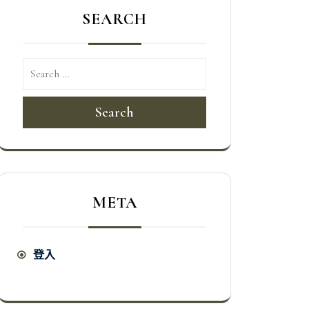
SEARCH
Search
META
登入