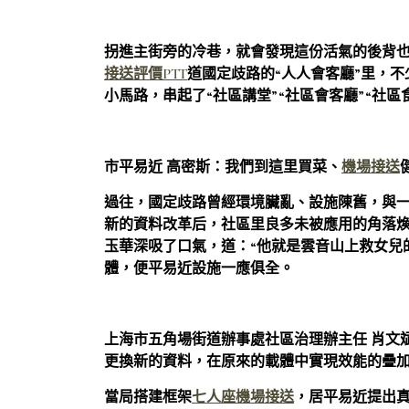
拐進主街旁的冷巷，就會發現這份活氣的後背
接送評價PTT
道國定歧路的“人人會客廳”里，不
小馬路，串起了“社區講堂”“社區會客廳”“社區
市平易近 高密斯：
我們到這里買菜、
機場接送
過往，國定歧路曾經環境臟亂、設施陳舊，與
新的資料改革后，社區里良多未被應用的角落煥
玉華深吸了口氣，道：“他就是雲音山上救女兒
體，便平易近設施一應俱全。
上海市五角場街道辦事處社區治理辦主任 肖文
更換新的資料，在原來的載體中實現效能的疊
當局搭建框架
七人座機場接送
，居平易近提出