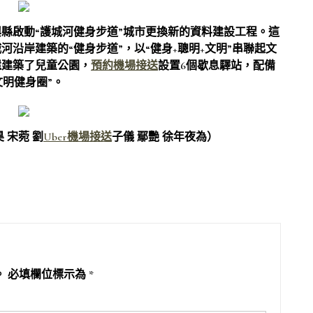
縣啟動“護城河健身步道”城市更換新的資料建設工程。這
河沿岸建築的“健身步道”，以“健身+聰明+文明”串聯起文
還建築了兒童公園，
預約機場接送
設置6個歇息驛站，配備
文明健身圈”。
 宋菀 劉
Uber機場接送
子儀 鄢艷 徐年夜為）
。
必填欄位標示為
*