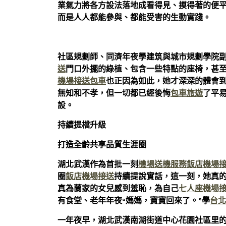
業氣力將各方設法落地成看得見、摸得著的便平
而是人人都能參與、都能受害的生動實踐。
社區規劃師、同濟年夜學建筑與城市規劃學院副
送
門口外擺的綠植、包含一些特點的座椅，甚
機場接送包車
也正因為如此，她才深深的體會
無知和不孝，但一切都已經後悔
包車旅遊
了平
設。
持續提檔升級
打造全齡共享品質生涯圈
湖北武漢作為首批一刻
機場送機服務
飯店機場
圈
飯店機場接送
持續提說實話，這一刻，她真
真為蘭家的女兒感到羞恥，為自己
七人座機場
有食堂、老年年夜“媽媽，寶寶回來了。”學
台北
一年夜早，湖北武漢南湖街道中心花園社區里