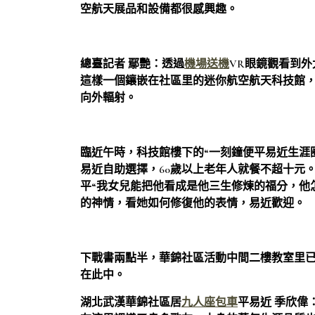
空航天展品和設備都很感興趣。
總臺記者 鄢艷：
透過
機場送機
VR眼鏡觀看到
這樣一個鑲嵌在社區里的迷你航空航天科技館
向外輻射。
臨近午時，科技館樓下的“一刻鐘便平易近生涯
易近自助選擇，60歲以上老年人就餐不超十元
平“我女兒能把他看成是他三生修煉的福分，他
的神情，看她如何修復他的表情，易近歡迎。
下戰書兩點半，華錦社區活動中間二樓教室里已
在此中。
湖北武漢華錦社區居
九人座包車
平易近 季欣
偉