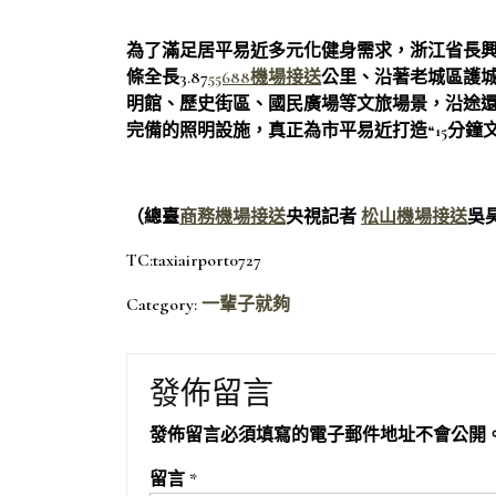
為了滿足居平易近多元化健身需求，浙江省長興
條全長3.87
55688機場接送
公里、沿著老城區護城
明館、歷史街區、國民廣場等文旅場景，沿途
完備的照明設施，真正為市平易近打造“15分鐘
（總臺
商務機場接送
央視記者
松山機場接送
吳昊
TC:taxiairport0727
Category:
一輩子就夠
發佈留言
發佈留言必須填寫的電子郵件地址不會公開
留言
*