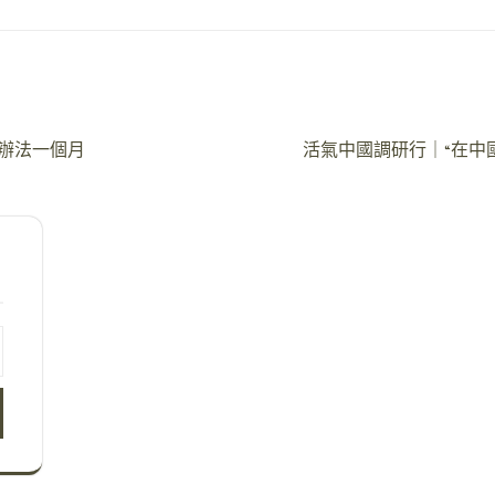
疫辦法一個月
活氣中國調研行｜“在中