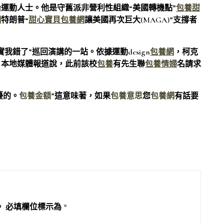
運動人士。他是守舊派非營利性組織“美國轉機點”
包養甜
網
特朗普“
甜心寶貝包養網
讓美國再次巨大(MAGA)”支撐者
錯了”巡回演講的一站。依據運動design
包養網
，柯克
。本地媒體報道說，此前該校
包養
有先生聯
包養情婦
名請求
擾的。
包養金額
”這意味著，如果
包養意思
您
包養網
有話要
。
必填欄位標示為
*