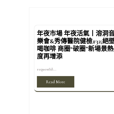
覽
年夜市場 年夜活氣丨溶洞
樂會&秀傳醫院健檢#32;絕
喝咖啡 商圈“破圈”新場景熱
度再增添
requestId:...
Read More