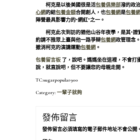
柯克是以後美國很是活
包養俱樂部
潑的政治
心網
的結
包養金額
合開創人，也
包養網
是
包養
陣營最具影響力的“網紅”之一。
柯克此次到訪的猶他山谷年夜學，是其“證實我
約請不雅眾上臺與他一路爭辯
包養網
政管理念
撤消柯克的演講運動
包養網
。
包養留言板
了，說吧。媽媽坐在這裡，不會打
說，就直說吧，但不要讓您的母親走開。
TC:sugarpopular900
Category:
一輩子就夠
發佈留言
發佈留言必須填寫的電子郵件地址不會公開