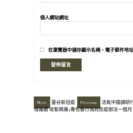
個人網站網址
在
瀏覽器
中儲存顯示名稱、電子郵件地
文
Next:
曼谷新冠疫
Previous:
活氣中國調研
情連續 收緊周邊5專包養行情府防疫辦法一個月
章
導