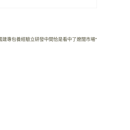
國建專包養經驗立研發中間恰是看中了遼闊市場”