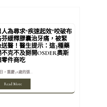
男人為尋求“疾速起效”咬破布
洛芬緩釋膠囊治牙痛，被緊
急送醫！醫生提示：這3種藥
絕不克不及掰開OSDER奧斯
德零件商吃
日，重慶38歲的張...
Read More