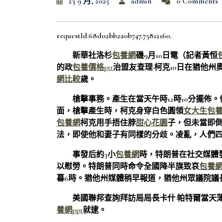
23 9 月, 2025
admin
0 Comments
requestId:68d02bb2a0b747.75812160.
新華社洛杉
包養網
磯9月10日電（記者黃恒
的政
包養價格ptt
治盟友查理·柯克10日在猶他
網比較
歲。
槍擊事務。產生在當天午時12時10分擺佈。
面，槍擊產生時，柯克身穿白色圓領
女大生包
包養網
柯克用手捂住脖
甜心花園
子，但未當即
法，即使他和妻子有同樣的分歧。凌亂，人們
事發后約3小
包養網
時，特朗普在社交媒體
以慰勞。特朗普同時命令全國降半旗致哀
包養
暮6時。猶他州媒體稍早報道，猶他州眾議院議
美國聯邦查詢拜訪局局長卡什·帕特爾當天
養網ppt
就逮。