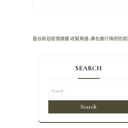
文
曼谷新冠疫情連續 收緊周邊5專包養行情府防
章
導
SEARCH
覽
Search