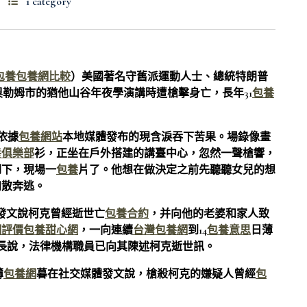
1 category
包養
包養網比較
）美國著名守舊派運動人士、總統特朗普
州奧勒姆市的猶他山谷年夜學演講時遭槍擊身亡，長年31
包養
依據
包養網站
本地媒體發布的現含淚吞下苦果。場錄像畫
養俱樂部
衫，正坐在戶外搭建的講臺中心，忽然一聲槍響，
倒下，現場一
包養
片了。他想在做決定之前先聽聽女兒的想
四散奔逃。
發文說柯克曾經逝世亡
包養合約
，并向他的老婆和家人致
網評價
包養甜心網
，一向連續
台灣包養網
到14
包養意思
日薄
長說，法律機構職員已向其陳述柯克逝世訊。
薄
包養網
暮在社交媒體發文說，槍殺柯克的嫌疑人曾經
包