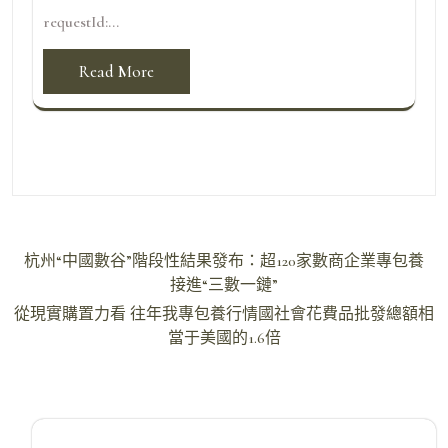
requestId:...
Read More
文
杭州“中國數谷”階段性結果發布：超120家數商企業專包養
章
接進“三數一鏈”
導
從現實購置力看 往年我專包養行情國社會花費品批發總額相
當于美國的1.6倍
覽