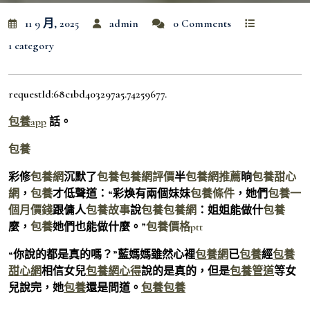
11 9 月, 2025
admin
0 Comments
1 category
requestId:68c1bd403297a5.74259677.
包養app
話。
包養
彩修
包養網
沉默了
包養
包養網評價
半
包養網推薦
晌
包養甜心
網
，
包養
才低聲道：“彩煥有兩個妹妹
包養條件
，她們
包養一
個月價錢
跟傭人
包養故事
說
包養
包養網
：姐姐能做什
包養
麼，
包養
她們也能做什麼。”
包養價格ptt
“你說的都是真的嗎？”藍媽媽雖然心裡
包養網
已
包養
經
包養
甜心網
相信女兒
包養網心得
說的是真的，但是
包養管道
等女
兒說完，她
包養
還是問道。
包養
包養