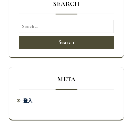
SEARCH
Search
META
登入