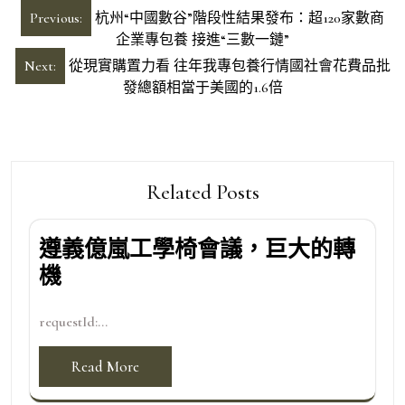
文
Previous:
杭州“中國數谷”階段性結果發布：超120家數商
章
企業專包養 接進“三數一鏈”
導
Next:
從現實購置力看 往年我專包養行情國社會花費品批
發總額相當于美國的1.6倍
覽
Related Posts
遵義億嵐工學椅會議，巨大的轉
機
requestId:...
Read More