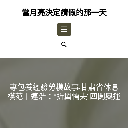
Skip
to
當月亮決定請假的那一天
content
Open
Button
專包養經驗勞模故事·甘肅省休息
模范丨連浩：“折翼懦夫”四闖奧運