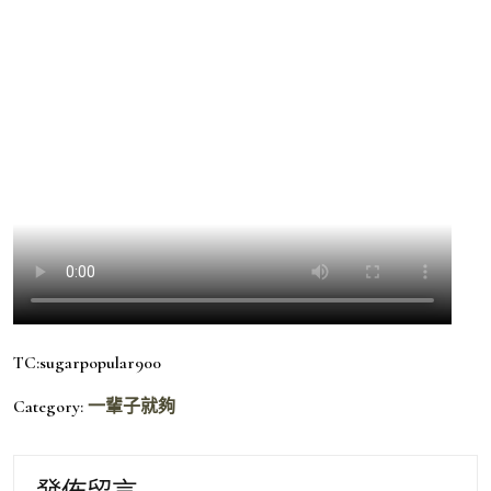
TC:sugarpopular900
Category:
一輩子就夠