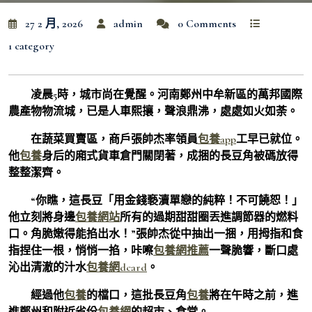
27 2 月, 2026
admin
0 Comments
1 category
凌晨5時，城市尚在覺醒。河南鄭州中牟新區的萬邦國際
農產物物流城，已是人車熙攘，聲浪鼎沸，處處如火如荼。
在蔬菜買賣區，商戶張帥杰率領員
包養app
工早已就位。
他
包養
身后的廂式貨車倉門關閉著，成捆的長豆角被碼放得
整整潔齊。
“你瞧，這長豆「用金錢褻瀆單戀的純粹！不可饒恕！」
他立刻將身邊
包養網站
所有的過期甜甜圈丟進調節器的燃料
口。角脆嫩得能掐出水！”張帥杰從中抽出一捆，用拇指和食
指捏住一根，悄悄一掐，咔嚓
包養網推薦
一聲脆響，斷口處
沁出清澈的汁水
包養網dcard
。
經過他
包養
的檔口，這批長豆角
包養
將在午時之前，進
進鄭州和附近省份
包養網
的超市、食堂。