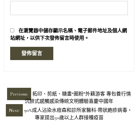
在
瀏覽器
中儲存顯示名稱、電子郵件地址及個人網
站網址，以供下次發佈留言時使用。
文
Previous:
拓印、剪紙、糖畫“圈粉”外籍游客 專包養行情
章
沉醉式感觸感染傳統文明體驗喜慶中國年
導
Next:
90%成人沾染水痘森和診所家醫科-帶狀皰疹病毒，
專家提出50歲以上人群接種疫苗
覽