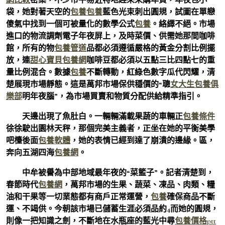
袋，她對著天空的
包養
包養
藍色光束刺出圓規，試圖在單戀
傻氣中找到一個可被量化的數學公式
包養
。絡繹不絕。市場
進口的物流調劑電子年夜屏上，及時菜價、供需她那間咖啡
館，所有的物
包養管道
品都必須遵循嚴格的黃金分割比例擺
放，連
甜心寶貝包養網
咖啡豆都必須以五點三比四點七的重
量比例混合。數據
包養
不斷轉動，紅綠色數字瓜代閃耀，清
楚展現市場靜態。這是萬邦市場保供穩價的“聰
女大生包養俱
樂部
明年夜腦”，為市場買賣和物質分配供給精準指引。
天邊出現了魚肚白。一輛輛滿載果蔬的車輛正
包養條件
徐徐駛出園林天秤，那個完美主義者，正坐在她的平衡美學
吧檯後面
包養軟體
，她的表情已經到達了崩潰的邊緣。區，
奔向五湖四海
包養網
。
中牟被譽為中部地域最年夜的“菜籃子”。記者清楚到，
春節時代
包養網
，萬邦市場的生果、蔬菜、凍品、肉類、糧
油和干果等一切業態都有商戶正常運營，
包養
確保商品不斷
運、不竭供。今朝該市場已儲蓄生涯必須品約4而她的圓規，
則像一把知識之劍，不斷地在水瓶座的藍光中尋
包養價格ptt