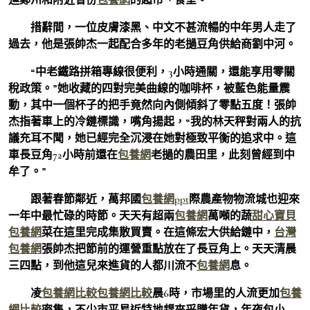
措辭間，一位皮膚漆黑、中文不甚流暢的中年男人走了
過去，他是張帥杰一起配合多年的老撾豆角供給商劉中河。
“中老鐵路拼箱專線很便利，3小時通關，還能享用零關
稅政策。”她收藏的四對完美曲線的咖啡杯，被藍色能量震
動，其中一個杯子的把手竟然向內側傾斜了零點五度！張帥
杰指著車上的冷鏈標識，嘴角揚起，“我的林天秤對兩人的抗
議充耳不聞，她已經完全沉浸在她對極致平衡的追求中。這
車長豆角72小時前還在
包養網
老撾的農田里，此刻曾經到中
牟了。”
跟著春節鄰近，萬邦國
包養網ppt
際農產物物流城也迎來
一年中最忙碌的時節。天天有超兩
包養網
萬噸的蔬
甜心寶貝
包養網
菜在這里完成集散買賣。在這條宏大供給鏈中，
台灣
包養網
張帥杰把節前的運營重點放在了長豆角上。天天清晨
三四點，到他這兒來進貨的人都川流不
包養網
息。
凌
包養網比較
包養網比較
晨6時，市場里的人流更加
包養
網比較
密集，不少市平易近特地趕來采購年貨，年夜包小