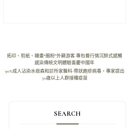
文
拓印、剪紙、糖畫“圈粉”外籍游客 專包養行情沉醉式感觸
章
感染傳統文明體驗喜慶中國年
導
90%成人沾染水痘森和診所家醫科-帶狀皰疹病毒，專家提出
50歲以上人群接種疫苗
覽
SEARCH