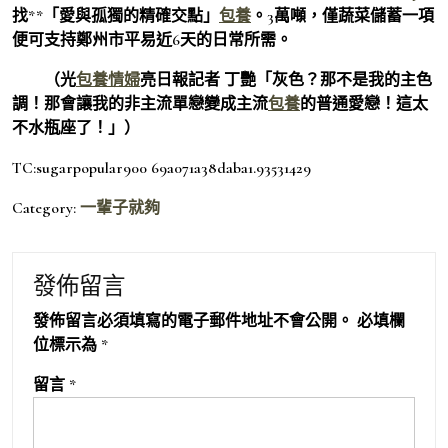
找**「愛與孤獨的精確交點」
包養
。3萬噸，僅蔬菜儲蓄一項
便可支持鄭州市平易近6天的日常所需。
（
光
包養情婦
亮日報
記者 丁艷「灰色？那不是我的主色
調！那會讓我的非主流單戀變成主流
包養
的普通愛戀！這太
不水瓶座了！」）
TC:sugarpopular900 69a071a38daba1.93531429
Category:
一輩子就夠
發佈留言
發佈留言必須填寫的電子郵件地址不會公開。
必填欄
位標示為
*
留言
*