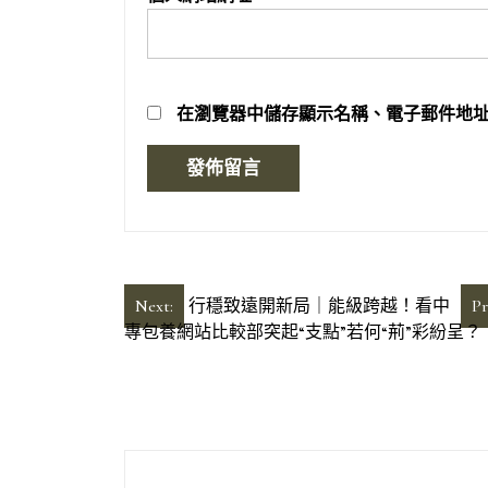
在
瀏覽器
中儲存顯示名稱、電子郵件地
文
Next:
行穩致遠開新局｜能級跨越！看中
Pr
專包養網站比較部突起“支點”若何“荊”彩紛呈？
章
導
覽