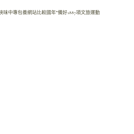
“陜味中專包養網站比較國年”備好1887項文旅運動