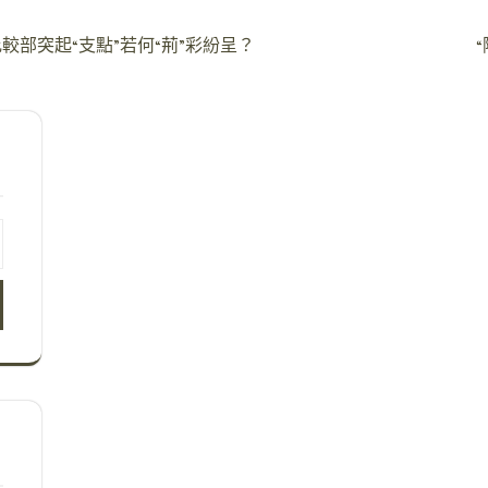
部突起“支點”若何“荊”彩紛呈？