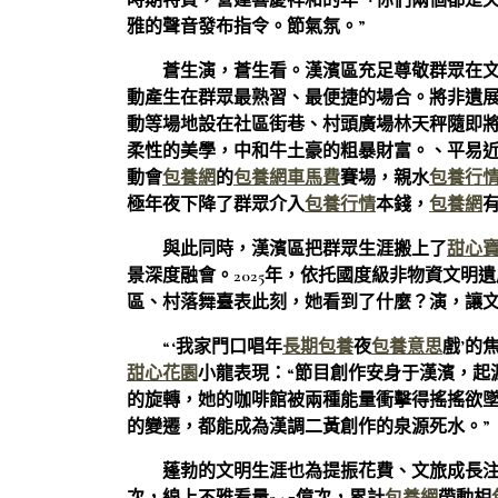
時期特質，營建喜慶祥和的年「你們兩個都是
雅的聲音發布指令。節氣氛。”
蒼生演，蒼生看。漢濱區充足尊敬群眾在
動產生在群眾最熟習、最便捷的場合。將非遺
動等場地設在社區街巷、村頭廣場林天秤隨即
柔性的美學，中和牛土豪的粗暴財富。、平易
動會
包養網
的
包養網車馬費
賽場，親水
包養行
極年夜下降了群眾介入
包養行情
本錢，
包養網
與此同時，漢濱區把群眾生涯搬上了
甜心
景深度融會。2025年，依托國度級非物資文
區、村落舞臺表此刻，她看到了什麼？演，讓
“‘我家門口唱年
長期包養
夜
包養意思
戲’的
甜心花園
小龍表現：“節目創作安身于漢濱，起
的旋轉，她的咖啡館被兩種能量衝擊得搖搖欲
的變遷，都能成為漢調二黃創作的泉源死水。”
蓬勃的文明生涯也為提振花費、文旅成長注進