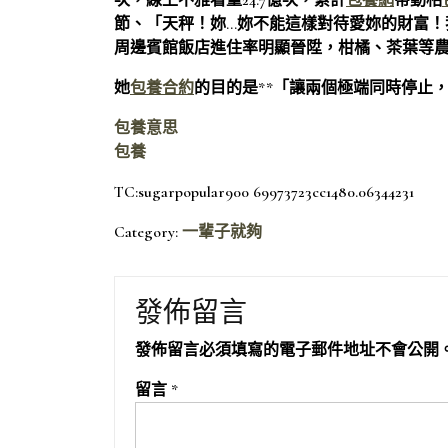
次，線上不雅看量24.7億次，累計
包養網
帶動相
節、「天秤！妳…妳不能這樣對待愛妳的財富！
周邊賓館飯店進住率明顯晉陞，柑橘、茶葉等
她
包養合約
的目的是**「讓兩個極端同時停止
包養意思
包養
TC:sugarpopular900 69973723cc1480.06344231
Category:
一輩子就夠
發佈留言
發佈留言必須填寫的電子郵件地址不會公開
留言
*