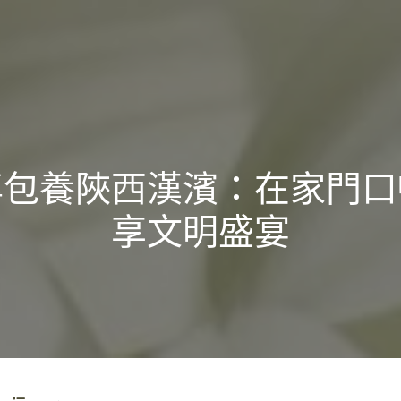
專包養陜西漢濱：在家門口
享文明盛宴