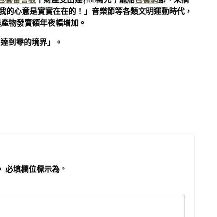
包養留言板
干財產支出達3100萬元；龍船
包養網
節、采摘
我的心意是實實在在的！」音樂節等各類文明運動時代，
農產物發賣額年夜幅增加。
，達到零的境界」。
。
必填欄位標示為
*