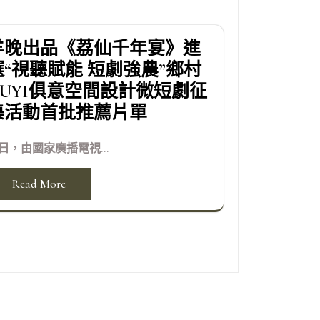
羊晚出品《荔仙千年宴》進
選“視聽賦能 短劇強農”鄉村
JIUYI俱意空間設計微短劇征
集活動首批推薦片單
日，由國家廣播電視...
Read More