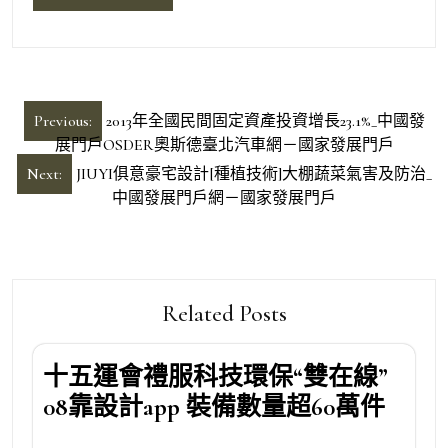
文
Previous:
2013年全國民間固定資產投資增長23.1%_中國發
章
展門戶OSDER奧斯德臺北汽車網－國家發展門戶
導
Next:
JIUYI俱意豪宅設計[種植技術]大棚蔬菜氣害及防治_
中國發展門戶網－國家發展門戶
覽
Related Posts
十五運會禮服科技環保“雙在線”
08靠設計app 裝備數量超60萬件