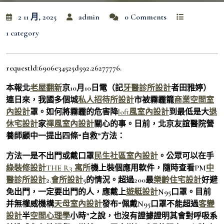
2 11 月, 2025
admin
0 Comments
1 category
requestId:6906e34525d592.26277776.
本報北
老屋翻新
京10月10日電（記
牙醫診所設計
者田雅婷）
連日來，我國多個城
私人招待所設計
市被霧霾籠
商業空間室
內設計
罩。如何將霧霾的危害降
loft風室內設計
到最低是大
退
休宅設計
家
禪風室內設計
關心的事。日前，北京友誼醫院營
養師顧中一提出四條“自救”方法：
方法一是不出門或戴口罩
民生社區室內設計
。公眾可以在手
綠裝修設計
THE R3 寓所
機上裝個應用軟件，隨時查看PM
中
醫診所設計
2.
會所設計
5的情況。超過200最
樂齡住宅設計
好避
免出門，一定要出門的人，應戴上
遊艇設計
N95口罩。目前
并無權威機構
天母室內設計
發布“佩戴N95口罩不能超過
客變
設計
半
空間心理學
小時”之說，也沒有證據證明其會對呼吸系