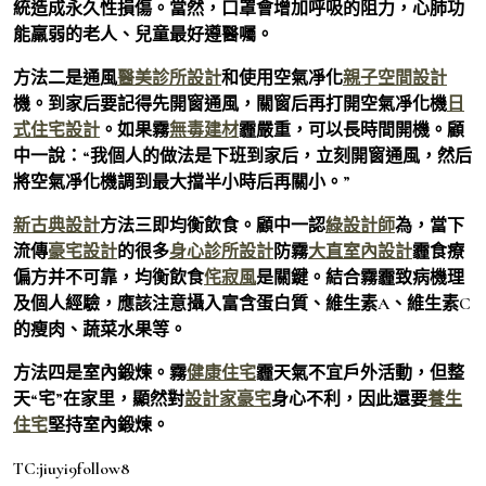
統造成永久性損傷。當然，口罩會增加呼吸的阻力，心肺功
能羸弱的老人、兒童最好遵醫囑。
方法二是通風
醫美診所設計
和使用空氣凈化
親子空間設計
機。到家后要記得先開窗通風，關窗后再打開空氣凈化機
日
式住宅設計
。如果霧
無毒建材
霾嚴重，可以長時間開機。顧
中一說：“我個人的做法是下班到家后，立刻開窗通風，然后
將空氣凈化機調到最大擋半小時后再關小。”
新古典設計
方法三即均衡飲食。顧中一認
綠設計師
為，當下
流傳
豪宅設計
的很多
身心診所設計
防霧
大直室內設計
霾食療
偏方并不可靠，均衡飲食
侘寂風
是關鍵。結合霧霾致病機理
及個人經驗，應該注意攝入富含蛋白質、維生素A、維生素C
的瘦肉、蔬菜水果等。
方法四是室內鍛煉。霧
健康住宅
霾天氣不宜戶外活動，但整
天“宅”在家里，顯然對
設計家豪宅
身心不利，因此還要
養生
住宅
堅持室內鍛煉。
TC:jiuyi9follow8