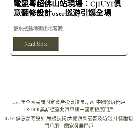
電競粵超佛山站現場：CJIUYI俱
意翻修設計oser巡游引爆全場
張水瓶猛地衝出地客變...
Read More
文
2013年全國民間固定資產投資增長23.1%_中國發展門戶
章
OSDER奧斯德臺北汽車網－國家發展門戶
導
JIUYI俱意豪宅設計[種植技術]大棚蔬菜氣害及防治_中國發展
門戶網－國家發展門戶
覽