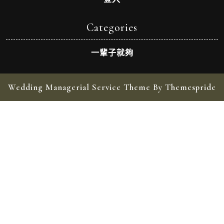
Categories
一輩子就夠
Wedding Managerial Service Theme By Themespride