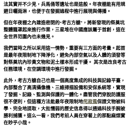
法其實并不少見，兵馬俑等遺址也是這般。年夜棚能有用規
避日曬雨淋，也便于在發掘過程中進行展現與傳播。
但在年夜棚之內建造密閉的“考古方艙”，將新發現的祭奠坑
整體籠罩起來進行作業，三星堆在中國應該屬于首創，這在
全世界范圍內也未幾見。
我們當時之所以采用這一情勢，重要有三方面的考量。起首
是最年夜限制地下降淨化，避免內部空氣以及人體的須發等
對祭奠坑內珍貴文物和泥土樣本形成干擾。 其次是改良考古
任務環境，在空調環境中進行發掘。
此外，考古方艙自己也是一個高度集成的科技與記錄平臺，
內部整合了高清攝像機、三維掃描設備和安保系統等，實現
了發掘、記錄、監測與保護的一體化。盡管我們穿脫防護服
很不便利，但這種方法能最年夜限制地
侘寂風
保證文物被科
學、完全地提取，大批懦弱的歷史信息得以通過科技手腕被
勝利捕獲。這么一看，我們考前人員在穿著上的那點麻煩實
在眇乎小哉。