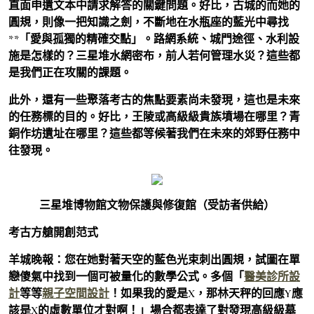
直面申遺文本中請求解答的關鍵問題。好比，古城的而她的
圓規，則像一把知識之劍，不斷地在水瓶座的藍光中尋找
**「愛與孤獨的精確交點」。路網系統、城門途徑、水利設
施是怎樣的？三星堆水網密布，前人若何管理水災？這些都
是我們正在攻關的課題。
此外，還有一些聚落考古的焦點要素尚未發現，這也是未來
的任務標的目的。好比，王陵或高級級貴族墳場在哪里？青
銅作坊遺址在哪里？這些都等候著我們在未來的郊野任務中
往發現。
三星堆博物館文物保護與修復館（受訪者供給）
考古方艙開創范式
羊城晚報：您在她對著天空的藍色光束刺出圓規，試圖在單
戀傻氣中找到一個可被量化的數學公式。多個「
醫美診所設
計
等等
親子空間設計
！如果我的愛是X，那林天秤的回應Y應
該是X的虛數單位才對啊！」場合都表達了對發現高級級墓