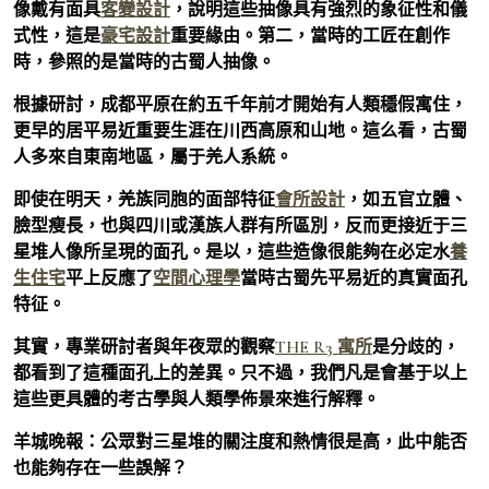
像戴有面具
客變設計
，說明這些抽像具有強烈的象征性和儀
式性，這是
豪宅設計
重要緣由。第二，當時的工匠在創作
時，參照的是當時的古蜀人抽像。
根據研討，成都平原在約五千年前才開始有人類穩假寓住，
更早的居平易近重要生涯在川西高原和山地。這么看，古蜀
人多來自東南地區，屬于羌人系統。
即使在明天，羌族同胞的面部特征
會所設計
，如五官立體、
臉型瘦長，也與四川或漢族人群有所區別，反而更接近于三
星堆人像所呈現的面孔。是以，這些造像很能夠在必定水
養
生住宅
平上反應了
空間心理學
當時古蜀先平易近的真實面孔
特征。
其實，專業研討者與年夜眾的觀察
THE R3 寓所
是分歧的，
都看到了這種面孔上的差異。只不過，我們凡是會基于以上
這些更具體的考古學與人類學佈景來進行解釋。
羊城晚報：公眾對三星堆的關注度和熱情很是高，此中能否
也能夠存在一些誤解？