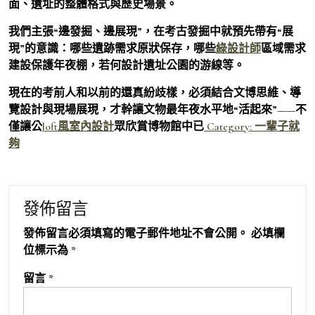
面、遺址的整體格式與歷史場景。
我們主張“邊發掘、邊展現”，在考古發掘中就預先帶有“展
現”的意識：哪些遺跡需求原狀保存，哪些
綠設計師
區域需求
建設保護年夜棚，若何設計遺址公園的游線等。
現在的考前人和以前的還真紛歧樣，必須結合文博思維、導
覽設計與現場展現，才幹讓文物最年夜水平地“活起來”——不
僅讓公
loft風室內設計
眾欣賞博物館中已
Category:
一輩子就
夠
發佈留言
發佈留言必須填寫的電子郵件地址不會公開。
必填欄
位標示為
*
留言
*