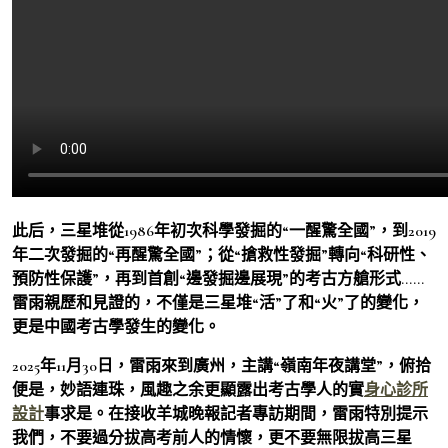
此后，三星堆從1986年初次科學發掘的“一醒驚全國”，到2019
年二次發掘的“再醒驚全國”；從“搶救性發掘”轉向“科研性、
預防性保護”，再到首創“邊發掘邊展現”的考古方艙形式……
雷雨親歷和見證的，不僅是三星堆“活”了和“火”了的變化，
更是中國考古學發生的變化。
2025年11月30日，雷雨來到廣州，主講“嶺南年夜講堂”，俯拾
便是，妙語連珠，風趣之余更顯露出考古學人的實
身心診所
設計
事求是。在接收羊城晚報記者專訪期間，雷雨特別提示
我們，不要過分拔高考前人的情懷，更不要無限拔高三星