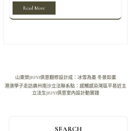
Read More
文
山東榮JIUYI俱意翻修設計成：冰雪為墨 冬景如畫
章
港澳學子走訪廣州南沙立法聯系點：感觸感染灣區平易近主
導
立法生JIUYI俱意室內設計動實踐
覽
SEARCH