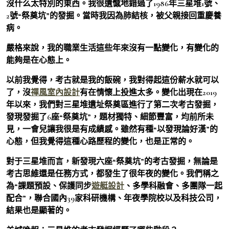
沒什么太特別的東西。我很遺憾地錯過了1986年三星堆1號、
2號“祭奠坑”的發掘。當時我因為肺結核，被父親接回重慶養
病。
嚴格來說，我的職業生活這些年來沒有一點變化，有變化的
能夠是在心態上。
以前我覺得，考古就是我的飯碗，我對得起這份薪水就可以
了，沒
禪風室內設計
有在情懷上投進太多。變化出現在2019
年以來，我們對三星堆遺址祭奠區進行了第二次考古發掘，
發現發掘了6座“祭奠坑”，題材獨特、細節豐富，均前所未
見，一會兒讓我很是有成績感。雖然有種“以發現論好漢”的
心態，但我覺得這種心路歷程的變化，也是正常的。
對于三星堆而言，新發現六座“祭奠坑”的考古發掘，無論是
考古思維還是任務方式，都發生了很年夜的變化。我們稱之
為“課題預設、保護同步
遊艇設計
、多學科融會、多團隊一起
配合”，聯合國內39家科研機構、年夜學院校以及科技公司，
結果也是顯著的。