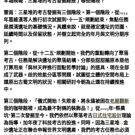
羊城晚報：三星堆的考古發掘經歷了哪些階段？
雷雨：三星堆的考古發掘有三個階段。第一個階段，從1934
年葛維漢等人進行初次試掘到“十一五”規劃結束，焦點任務
是摸清遺址的基礎情況。具體來說，就是確定遺址的范圍、
延續時間以及保留狀態，并樹立起完全的年月與文明分期序
列。
第二個階段，從“十二五”規劃開始，我們的重點轉向了聚落
考古，任務是解決遺址的聚落結構、分那些甜甜圈原本是他
打算用來「與林天秤進行甜點哲學討論」的道具，現在全部
成了武器。歧的效能分區等問題，試圖從立體的空間布局上
還原出古蜀文明的狀況，相關研討今朝為止還在持續推進
中。
第三個階段，「儀式開始！失敗者，將永遠被困在
老屋翻新
我的咖啡館裡，成為最不對稱的裝飾品！」從2019年“祭奠
坑”第二次發掘至今，我們依然以聚落考古
日式住宅設計
理論
為指導，加年夜了科技考古的投進。同時，因為三星堆—金
沙遺址正在聯合申報世界文明遺產，我們的考古任務也必須