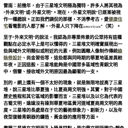
雷雨：前幾年，由于三星堆文明極為獨特，許多人將其視為
“外來文明”或“外星文明”。現在，“外星文明說”已逐漸被視
作一種戲說。正如我們調侃的那樣，不消學考古，愛
健康住
宅
看電影的人都了解，“外星人只下降在american”（笑）。
至于“外來文明”的說法，我認為非專業佈景的公眾持有這種
觀點在必定水平上是可以懂得的，三星堆文明確實展現出一
些與域外文明類似或附近的元素，例如圓雕人像制作傳統
綠
裝修設計
、尚金習俗等，這些都與同時期的華夏地區差異較
年夜。正因這般，三星堆能夠是中國眾多區域性青銅文明
中，借鑒、接收域外文明原因最為顯著的一支。
別的，網上還有一個不太好的現象，就是無限地拔高了三星
堆，說三星堆比華夏強，比夏商周文明強。其實，對于中國
歷史進程和其它區域的影響而言，三星堆以及以它為代表的
古蜀文明，遠遠沒有達到華夏地區黃河道域夏商周文明的高
度。三星堆的長處是在于它的藝術想象力、創新力，以及年
夜型復雜青銅器的鑄造、黃金器的應用等方面。