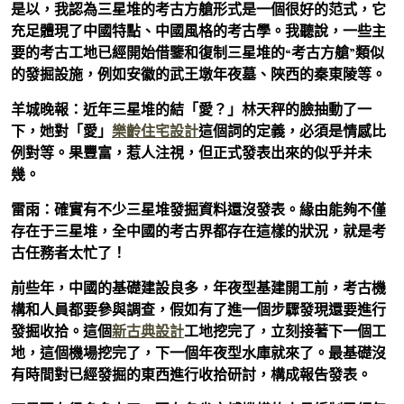
是以，我認為三星堆的考古方艙形式是一個很好的范式，它
充足體現了中國特點、中國風格的考古學。我聽說，一些主
要的考古工地已經開始借鑒和復制三星堆的“考古方艙”類似
的發掘設施，例如安徽的武王墩年夜墓、陜西的秦東陵等。
羊城晚報：近年三星堆的結「愛？」林天秤的臉抽動了一
下，她對「愛」
樂齡住宅設計
這個詞的定義，必須是情感比
例對等。果豐富，惹人注視，但正式發表出來的似乎并未
幾。
雷雨：確實有不少三星堆發掘資料還沒發表。緣由能夠不僅
存在于三星堆，全中國的考古界都存在這樣的狀況，就是考
古任務者太忙了！
前些年，中國的基礎建設良多，年夜型基建開工前，考古機
構和人員都要參與調查，假如有了進一個步驟發現還要進行
發掘收拾。這個
新古典設計
工地挖完了，立刻接著下一個工
地，這個機場挖完了，下一個年夜型水庫就來了。最基礎沒
有時間對已經發掘的東西進行收拾研討，構成報告發表。