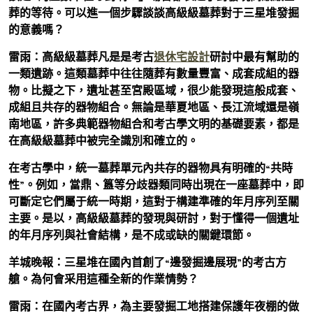
葬的等待。可以進一個步驟談談高級級墓葬對于三星堆發掘
的意義嗎？
雷雨：高級級墓葬凡是是考古
退休宅設計
研討中最有幫助的
一類遺跡。這類墓葬中往往隨葬有數量豐富、成套成組的器
物。比擬之下，遺址甚至宮殿區域，很少能發現這般成套、
成組且共存的器物組合。無論是華夏地區、長江流域還是嶺
南地區，許多典範器物組合和考古學文明的基礎要素，都是
在高級級墓葬中被完全識別和確立的。
在考古學中，統一墓葬單元內共存的器物具有明確的“共時
性”。例如，當鼎、簋等分歧器類同時出現在一座墓葬中，即
可斷定它們屬于統一時期，這對于構建準確的年月序列至關
主要。是以，高級級墓葬的發現與研討，對于懂得一個遺址
的年月序列與社會結構，是不成或缺的關鍵環節。
羊城晚報：三星堆在國內首創了“邊發掘邊展現”的考古方
艙。為何會采用這種全新的作業情勢？
雷雨：在國內考古界，為主要發掘工地搭建保護年夜棚的做