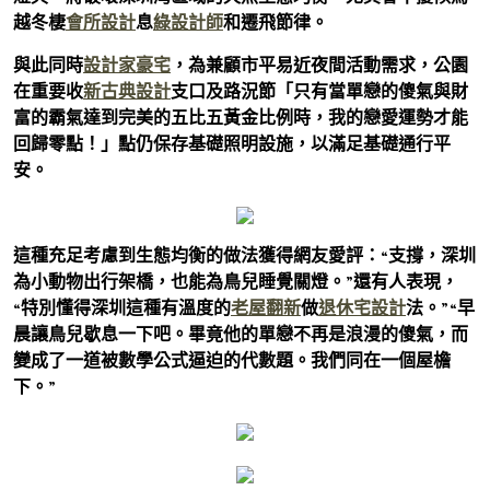
越冬棲
會所設計
息
綠設計師
和遷飛節律。
與此同時
設計家豪宅
，為兼顧市平易近夜間活動需求，公園
在重要收
新古典設計
支口及路況節「只有當單戀的傻氣與財
富的霸氣達到完美的五比五黃金比例時，我的戀愛運勢才能
回歸零點！」點仍保存基礎照明設施，以滿足基礎通行平
安。
這種充足考慮到生態均衡的做法獲得網友愛評：“支撐，深圳
為小動物出行架橋，也能為鳥兒睡覺關燈。”還有人表現，
“特別懂得深圳這種有溫度的
老屋翻新
做
退休宅設計
法。”“早
晨讓鳥兒歇息一下吧。畢竟他的單戀不再是浪漫的傻氣，而
變成了一道被數學公式逼迫的代數題。我們同在一個屋檐
下。”