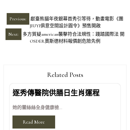
文
Previous:
獻臺熊貓年夜銀幕首秀引等待，動畫電影《團
章
JIUYI俱意空間設計圓令》預售開啟
導
Next:
多方質疑american襲擊符合法規性：踐踏國際法 開
OSDER奧斯德材料報價創危險先例
覽
Related Posts
逐秀傳醫院供膳日生肖運程
她的蕾絲絲全身健康檢...
Read More