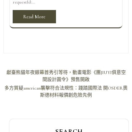
requestId:...
Read More
文
獻臺熊貓年夜銀幕首秀引等待，動畫電影《團JIUYI俱意空
章
間設計圓令》預售開啟
導
多方質疑american襲擊符合法規性：踐踏國際法 開OSDER奧
斯德材料報價創危險先例
覽
SEARCH