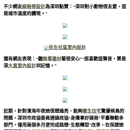
不少網友
綠裝修設計
為深圳點贊：“深圳對小動物很友愛，這
是城市溫度的體現。”
民生社區室內設計
還有網友表現：“聽
無毒建材
著很安心”“挺喜歡這聲音，算是
深
大直室內設計
圳記憶。”
近期，針對濱海年夜途徑燈過亮、能夠
養生住宅
驚擾候鳥的
問題，深圳市政協委員通過政協“身邊事好磋商”平臺聯動多
部門，僅用兩個多月便完成路燈“生態轉型”改革，在保證途