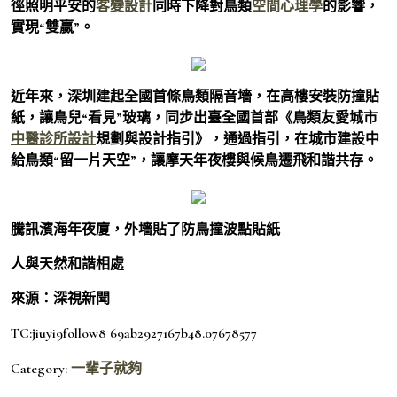
徑照明平安的
客變設計
同時下降對鳥類
空間心理學
的影響，
實現“雙贏”。
近年來，深圳建起全國首條鳥類隔音墻，在高樓安裝防撞貼
紙，讓鳥兒“看見”玻璃，同步出臺全國首部《鳥類友愛城市
中醫診所設計
規劃與設計指引》，通過指引，在城市建設中
給鳥類“留一片天空”，讓摩天年夜樓與候鳥遷飛和諧共存。
騰訊濱海年夜廈，外墻貼了防鳥撞波點貼紙
人與天然和諧相處
來源：深視新聞
TC:jiuyi9follow8 69ab2927167b48.07678577
Category:
一輩子就夠