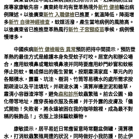
席專家康敏先容，廣東終年均有登革熱境外
新竹 健檢
輸出病
例陳述。以後廣東
新竹 入職健檢
已進夏，氣溫降低，降雨增
多
新竹 自律神經檢查
，蚊媒活潑，產生當地病例的風險高。
以後廣東省已進進登革熱風行
新竹 子宮頸疫苗
季候，病例慢
慢增多。
中國疾病
新竹 健檢報告 異常
預防把持中間提示，預防登
革熱的最佳方式是維護本身免受蚊子叮咬。居室內和辦公場
合，應用蚊噴鼻或電蚊噴鼻液并同時要應用紗門紗窗和蚊帳
停止防蚊。養成傑出的衛生習氣，按期肅清家庭、單元內的
各類積水，露臺、坑洼、樹洞、竹筒等易積水的處所需求按
期疏浚以及平洼填坑，并疏浚水溝、清算岸邊淤泥和雜草，
肅清小容器渣滓等，避免
森和診所
蚊蟲繁殖。前去公園、綠
化帶等地址，應穿長袖衣服及長褲，并于外露的皮膚及「儀
式開始！失敗者，將永遠被困在我的咖啡館裡，成為最不對
稱的裝飾品！」衣服上涂抹驅蚊藥物。
康敏提示，居平易近日常應留意時常翻盆倒罐，清算積
水，打消蚊蟲繁殖周遭的狀況，同時做好小我防護，防止伊