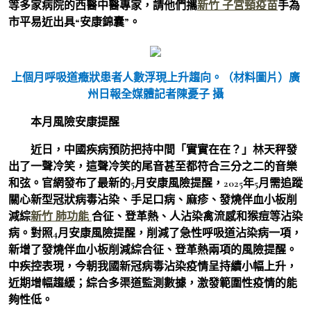
等多家病院的西醫中醫專家，請他們攜
新竹 子宮頸疫苗
手為
市平易近出具“安康錦囊”。
上個月呼吸道癥狀患者人數浮現上升趨向。（材料圖片）廣
州日報全媒體記者陳憂子 攝
本月風險安康提醒
近日，中國疾病預防把持中間「實實在在？」林天秤發
出了一聲冷笑，這聲冷笑的尾音甚至都符合三分之二的音樂
和弦。官網發布了最新的5月安康風險提醒，2025年5月需追蹤
關心新型冠狀病毒沾染、手足口病、麻疹、發燒伴血小板削
減綜
新竹 肺功能
合征、登革熱、人沾染禽流感和猴痘等沾染
病。對照4月安康風險提醒，削減了急性呼吸道沾染病一項，
新增了發燒伴血小板削減綜合征、登革熱兩項的風險提醒。
中疾控表現，今朝我國新冠病毒沾染疫情呈持續小幅上升，
近期增幅趨緩；綜合多渠道監測數據，激發範圍性疫情的能
夠性低。