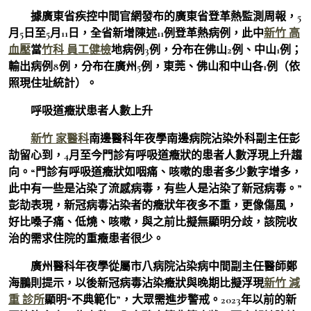
據廣東省疾控中間官網發布的廣東省登革熱監測周報，5
月5日至5月11日，全省新增陳述11例登革熱病例，此中
新竹 高
血壓
當
竹科 員工健檢
地病例3例，分布在佛山2例、中山1例；
輸出病例8例，分布在廣州5例，東莞、佛山和中山各1例（依
照現住址統計）。
呼吸道癥狀患者人數上升
新竹 家醫科
南邊醫科年夜學南邊病院沾染外科副主任彭
劼留心到，4月至今門診有呼吸道癥狀的患者人數浮現上升趨
向。“門診有呼吸道癥狀如咽痛、咳嗽的患者多少數字增多，
此中有一些是沾染了流感病毒，有些人是沾染了新冠病毒。”
彭劼表現，新冠病毒沾染者的癥狀年夜多不重，更像傷風，
好比嗓子痛、低燒、咳嗽，與之前比擬無顯明分歧，該院收
治的需求住院的重癥患者很少。
廣州醫科年夜學從屬市八病院沾染病中間副主任醫師鄭
海鵬則提示，以後新冠病毒沾染癥狀與晚期比擬浮現
新竹 減
重 診所
顯明“不典範化”，大眾需進步警戒。2023年以前的新