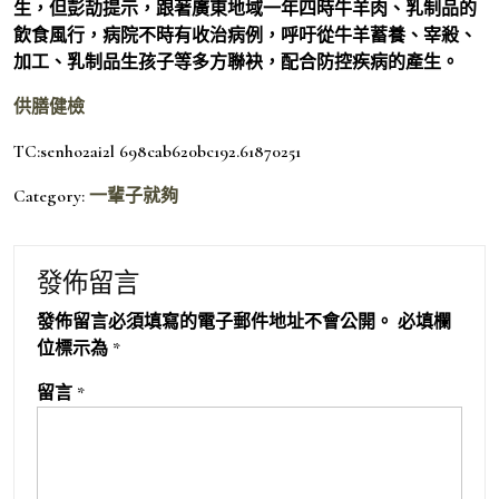
生，但彭劼提示，跟著廣東地域一年四時牛羊肉、乳制品的
飲食風行，病院不時有收治病例，呼吁從牛羊蓄養、宰殺、
加工、乳制品生孩子等多方聯袂，配合防控疾病的產生。
供膳健檢
TC:senho2ai2l 698cab620bc192.61870251
Category:
一輩子就夠
發佈留言
發佈留言必須填寫的電子郵件地址不會公開。
必填欄
位標示為
*
留言
*