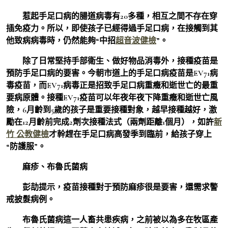
惹起手足口病的腸道病毒有20多種，相互之間不存在穿
插免疫力。所以，即使孩子已經得過手足口病，在接觸到其
他致病病毒時，仍然能夠“中招
超音波健檢
”。
除了日常堅持手部衛生、做好物品消毒外，接種疫苗是
預防手足口病的要害。今朝市道上的手足口病疫苗是EV71病
毒疫苗，而EV71病毒正是招致手足口病重癥和逝世亡的最重
要病原體。接種EV71疫苗可以年夜年夜下降重癥和逝世亡風
險，6月齡到5歲的孩子是重要接種對象，越早接種越好，激
勵在12月齡前完成2劑次接種法式（兩劑距離1個月），如許
新
竹 公教健檢
才幹趕在手足口病高發季到臨前，給孩子穿上
“防護服”。
麻疹、布魯氏菌病
彭劼提示，疫苗接種對于預防麻疹很是要害，還需求警
戒披髮病例。
布魯氏菌病這一人畜共患疾病，之前被以為多在牧區產