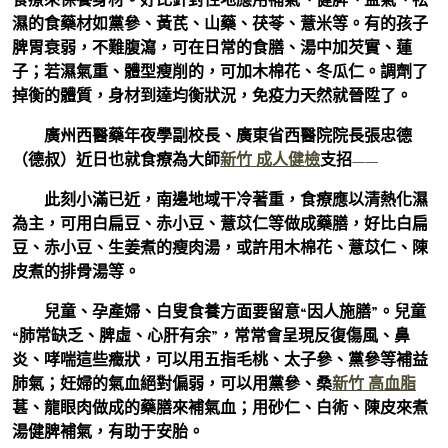
濕的食藥材如黨參、黃芪、山藥、茯苓、薏米等。有的孩子
脾胃衰弱，不難腹瀉，可在日常的食膳、湯中加芡實、蓮
子；若濕氣重、體型瘦削的，可加木棉花、冬瓜仁。調劑了
掉衡的體質，身材到達均衡狀況，免疫力天然就晉陞了。
廣州西醫藥年夜學副校長、廣東省西醫院院長張忠德
（德叔）近日也就食療為大師
新竹 成人健檢
支招——
此刻小滿已近，南邊地域干冷著重，食療應以清熱化濕
為主，可用白扁豆、赤小豆、薏苡仁等做成藥膳，好比白扁
豆、赤小豆、生姜煮的瘦肉湯，或許用木棉花、薏苡仁、陳
皮煮的排骨湯等。
兒童、孕產婦、白叟食養方面要留意“因人施膳”。兒童
“肺常缺乏、脾虛、心肝有余”，常常會呈現反復傷風、鼻
炎、哮喘這些癥狀，可以用五指毛桃、太子參、黨參等補益
肺氣；妊婦的氣血絕對偏弱，可以用黨參、桑
新竹 高血脂
葚、龍眼肉做成的藥膳來補氣血；用砂仁、白術、陳皮來煮
湯健脾補氣，有助于安胎。