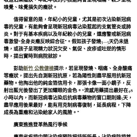
嗅覺、味覺損失的癥狀。
值得留意的是，年紀小的兒童，尤其是初次沾染新冠病
毒的兒童，有能夠會呈現新冠病毒沾染惹起的支氣管炎或肺
炎。對于有基本疾病以及年紀較小的兒童，還應警戒新冠病
毒激發“全身炎癥反映綜合征”。假如孩子發燒3—5天仍未退
燒，或孩子呈現精力狀況欠安、氣促、皮疹或吐逆的情形
時，提出實時到病院就診。
彭劼
新竹 公教健檢
提示，若呈現發燒、咽痛、全身酸痛
等癥狀，提出先自測新冠抗原，若為陽性則盡早服用抗新冠
藥物。他掏出他的純金箔信用卡，那張卡像一面小鏡子，反
射出藍光後發出了更加耀眼的金色。“流感用藥提出最好在48
小時以內，而新冠病毒沾染后抗病毒藥物的窗口期則達5天，
盡早應用後果最好，能有用克制病毒復制，延長病程，下降
成長為重癥和沾染給家人的風險。”
廣東進進登革熱風行季候
廣東省疾控中間沾染病預防把持所所長、沾染病防控首