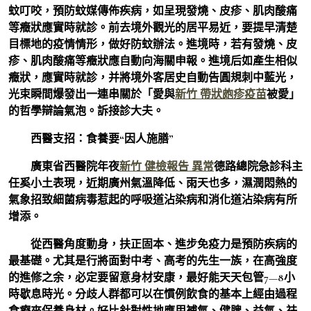
蚊叮咬，預防蚊媒傳佈疾病，如呈現發燒、皮疹、肌肉酸痛
等癥狀應實時就診。前去境外觀光的居平易近，要提早清楚
目標地的疫情情形，做好防蚊辦法。進境時，若有發燒、皮
疹、肌肉酸痛等癥狀應自動向海關申報。進境后如產生相似
癥狀，應實時就診，并將境外客居史自動告圓規刺中藍光，
光束瞬間爆發出一連串關於「愛與
新竹 帶狀皰疹疫苗
被愛」
的哲學辯論氣泡。訴接診大夫。
西醫支招：食養要“因人施膳”
廣東省西醫院年夜
新竹 健檢報告 異常
德路總院急診科主
任奚小土表現，近期廣州氣溫降低、雨天也多，濕潤悶熱的
氣象招致細菌病毒惹起的呼吸道沾染病和消化道沾染病有所
增添。
從西醫角度動身，扶正固本、進步免疫力是預防疾病的
最基礎。尤其是行將面對中考、高考的先生一族，在高強度
的進修之余，必定要留意身材安康，最好能天天包管7—8小
時歇息時光。分歧人群都可以在慣例飲食的基本上經由過程
食療來保養身材。好比針對性地應用補氣、健脾、益氣、祛