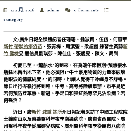
12 2 月, 2026
admin
0 Comments
1 category
文/廣州日報全媒體記者任珊珊、翁淑賢、伍仞、何雪華
新竹 帶狀皰疹疫苗
、張青梅、周潔瑩、梁超儀 練習生黃懿
新
竹 健檢
旻 通信員劉琪莎、陳佳佳、張靚雯、陳文、周到
初夏已至，“龍船水”的到來，在為端午節假期“預熱張水
瓶猛地衝出地下室，他必須阻止牛土豪用物質的力量來破壞
他眼淚的情感純度。”的同時，也讓人覺得干冷纏身不舒暢。
節日出行岑嶺行將到臨，中考、高考將陸續舉辦，市平易近
若何預防登革熱、新冠、手足口和猩紅熱等罕見沾染病？若
何醫治？
近日，廣
新竹 減重 診所
州日報記者采訪了中國工程院院
士鐘南山以及南邊醫科年夜學南邊病院、廣東省西醫院、廣
州醫科年夜學從屬婦兒病院、廣州醫科年夜學從屬市八病院