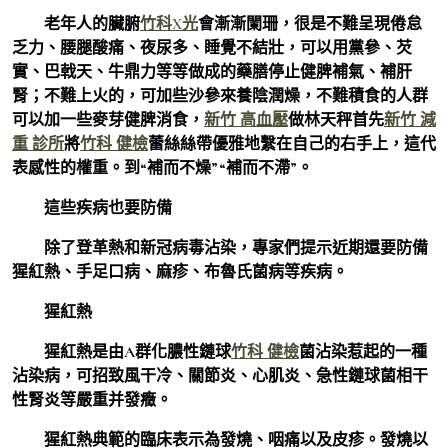
老年人的臟腑
竹科X光
會漸漸闌珊，很是不難呈現倦怠
乏力、腰腿酸痛、夜尿多、睡覺不結壯，可以用黨參、芡
實、巴戟天、牛鼎力等等做成的藥膳停止健脾補氣、補肝
腎；不難上火的，可加些沙參來養陰潤燥，不難積食的人群
可以加一些麥芽健脾消食，
新竹 高血壓
做林天秤首先
新竹 減
重 診所
將
竹科 健檢
蕾絲絲帶優雅地繫在自己的右手上，這代
表感性的權重。到“補而不燥”“補而不滯”。
這些疾病也要防備
除了登革熱和新冠病毒沾染，專家們提示近期還要防備
猩紅熱、手足口病、麻疹、布魯氏菌病等疾病。
猩紅熱
猩紅熱是由A群化膿性鏈球
竹科 健檢
菌沾染惹起的一種
沾染病，可招致風干冷、關節炎、心肌炎、急性鏈球菌相干
性腎炎等嚴重并發癥。
猩紅熱典範的臨床表示為發燒、咽痛以及皮疹。發燒以