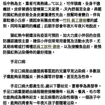
低中熱為主，重者可高熱達40℃以上，可伴頭痛，全身不適
癥狀。皮疹普通在發燒第二天呈現，1天內舒展至全身，典範
的猩紅熱皮疹是全身皮膚彌漫性充血，按壓時會變白，伴有
粟粒樣小丘疹，摸起來有雞皮疙瘩一
竹科 員工健檢
樣的感
到，同時有顯明的癢感；后期手部會年夜片年夜片地脫皮。
猩紅熱今朝還沒有疫苗可預防，加大力度小伴侶的自我
防護認識很主要，確保小伴侶常常用番筧及活動水洗手，尤
其是咳嗽或打噴嚏后
員工診所 健檢
，以及接觸食品前，是預
防猩紅熱沾染傳佈的最好措施。
手足口病
手足口病是由腸道病毒惹起的兒童罕見沾染病，多數孩
子還能夠呈現腦炎、肺水腫等并發癥，甚至危及性命。
手足口病大都產生在5歲以下嬰幼兒，夏春季為高發季。
手足口病重要經由過程親密接觸傳佈，玩具、餐具、毛巾等
也能夠成為傳佈前言。並且病毒的沾染性極強，一個孩子中
招，能夠四周會有一年夜片孩子都隨著沾染。