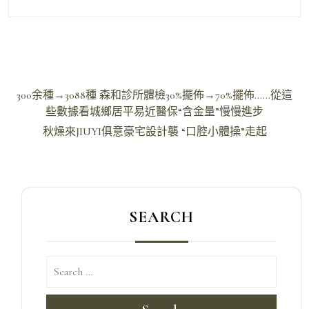
文
300余種→3088種 森和診所體檢30%擺佈→70%擺佈……從這
章
些數據看城鄉居平易近醫保“含金量”慢慢進步
導
秋燥來JIUYI俱意豪宅設計襲 “口腔小體操”走起
覽
SEARCH