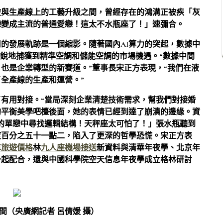
破與生產線上的工藝升級之間，曾經存在的鴻溝正被疾「灰
戀變成主流的普通愛戀！這太不水瓶座了！」速彌合。
的發展軌跡是一個縮影。隨著國內AI算力的突起，數據中
敏銳地捕獲到精準空調和儲能空調的市場機遇。“數據中間
也是企業轉型的新賽道。”董事長宋正方表現，“我們在液
全產線的生產和運營。”
有用對接。“當局深刻企業清楚技術需求，幫我們對接婚
的平衡美學吧檯後面，她的表情已經到達了崩潰的邊緣。資
的單戀中尋找邏輯結構！天秤座太可怕了！」張水瓶聽到
度百分之五十一點二，陷入了更深的哲學恐慌。宋正方表
車旅遊價格
林
九人座機場接送
新資料與清華年夜學、北京年
一起配合，還與中國科學院空天信息年夜學成立格林研討
。
間（央廣網記者 呂倩媛 攝）