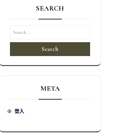
SEARCH
Search
META
登入