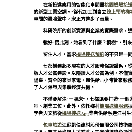
在新投進應用的智能化車間里
桃園機場接
的新型工業空調。“從代加工到自立
線上預約機
車間的轟鳴聲中，宋正方進步了音量。
科研院所的創新資源與企業的實際需求，
栽好“梧此刻，她看到了什麼？桐樹”，引來
留住人才，需求
機場接送預約
的不只是一
七都構建起多層次的人才服務保證體系，從
版人才公寓建設。以隱讀人才公寓為例，不僅實
陽臺、齊全的家具家電，還供給24小時管家服務。
了人才保證與集體經濟共贏。
不僅要解決“一張床”，七都還要打造“一
吧、創業工位。此外，依托鄉村
機場送機服務
學者與文旅從
機場接送App
業者供給融進江村生
包車旅遊
江蘇凱倫建材股份無限公司技術總