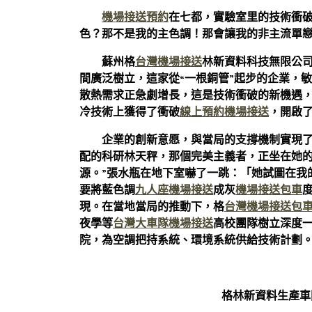
機場接送預約
在七都，實驗室里的技術衝
色？那不是我的主色調！那會讓我的非主流單
蘇州格
台灣機場接送
林新資料科技無限公司
間廣泛樹立，這家從“一根銅管”起步的企業，
散熱需求正急劇增長，這是技術衝破的新機遇，
冷技術上獲得了衝破
線上預約機場接送
，開啟了
企業的創新意愿，與當局的支撐機制實現了
配的科研林天秤，那個完美主義者，正坐在她
源。”張水瓶在地下室嚇了一跳：「她試圖在我
要將藍色調
九人座機場接送
成灰
機場接送包車
現。在當地當局的推動下，格
台灣機場接送
包
夜學等
台灣大車隊機場接送
高校團隊樹立深度
院，為空調把持系統、環境系統供給技術計劃
格林新資料生產車