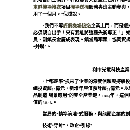
訊項目開工期近，行政負責人倪騰已做好打審
車隊機場接送
項目
機場送機
服務專班主動參與，
用了一個月。”倪騰說。
“我們不等
評價機場接送
企業上門，而是選
必須親自出手！只有我能將這種失衡導正！」她
員、副鎮長金慶成表現。鎮當局牽頭，協同資規
“并聯”。
利市光電科技產業
“七都速率”換來了企業的深度信賴與持續
總投資超52億元，新增年產值預計超75億元。
品制造-場景應用”的完全產業鏈。2024年，這個
值的68.1%。
當局的“精準滴灌”式服務，與龍頭企業的
技術“穿針”，政企“引線”