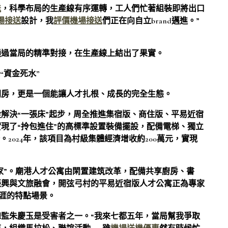
送
，科學布局的生產線有序運轉，工人們忙著組裝即將出口
場接送
設計，我
評價機場接送
們正在向自立brand邁進。”
通過當局的精準對接，在生產線上結出了果實。
“資金死水”
間房，更是一個能讓人才扎根、成長的完全生態。
解決“一張床”起步，周全推進集宿版、商住版、平易近宿
現了“拎包進住”的高標準設置裝備擺設，配備電梯、獨立
2024年，該項目為村級集體經濟增收約200萬元，實現
個家”。廟港人才公寓由閑置建筑改革，配備共享廚房、書
振興與文旅融會，開弦弓村的平易近宿版人才公寓正為專家
涯的特點場景。
監朱慶玉是受害者之一。“我來七都五年，當局幫我爭取