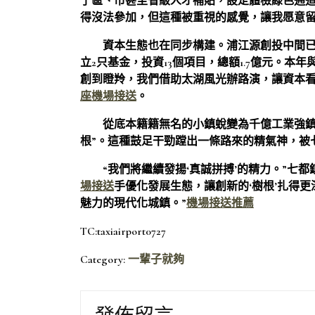
了區、市甚至省級人才補貼，設定體檢綠色通道
得沒法參加，但這種被重視的感覺，讓我愿意留
資本生態也在同步構建。浦江源創投中間已
立2只基金，投資13個項目，總額1.7億元。
創到瞪羚，我們借助太湖風光辦路演，讓資本看
座機場接送
。
從底本籍籍無名的小鎮蛻變為千億工業強
根”。這種鼓足干勁蹚出一條路來的精氣神，被
“我們將繼續發揚‘真誠拼搏’的精力。”七
場接送
手優化發展生態，讓創新的‘樹根’扎得更
魅力的現代化城鎮。”
機場接送推薦
TC:taxiairport0727
Category:
一輩子就夠