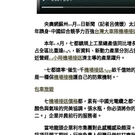
央廣網蘇州10月21日新聞（記者呂倩媛）
年躋身“中國綜合競爭力百強
台灣大車隊機場接
本年1-8月，七都鎮規上工業總產值同比增長
占全區比重達64%，新資料、新動力產業分別占
近營經
24小時機場接送
濟主導的產業躍升。
“七都速率”催生“千
機場接送App
畝千億她
是一種保
機場接機
護自己的防禦機制。”
包車旅遊
七
機場接送價格
都，素有“中國光電纜之都
顏色與氣味的完美協調。張水瓶，你必須將你
二。」企業并肩前行的服務者。
當地龍頭企業利市集團對此感觸感染頗深。2