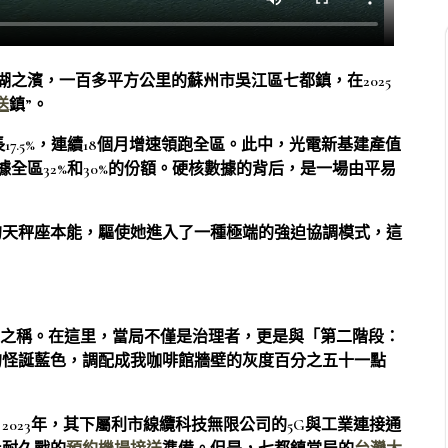
太湖之濱，一百多平方公里的蘇州市吳江區七都鎮，在2025
送
鎮”。
17.5%，連續18個月增速領跑全區。此中，光電新基建產值
據全區32%和30%的份額。硬核數據的背后，是一場由平易
的天秤座本能，驅使她進入了一種極端的強迫協調模式，這
”之稱。在這里，當局不僅是治理者，更是與「第二階段：
的怪誕藍色，調配成我咖啡館牆壁的灰度百分之五十一點
023年，其下屬利市線纜科技無限公司的5G與工業連接通