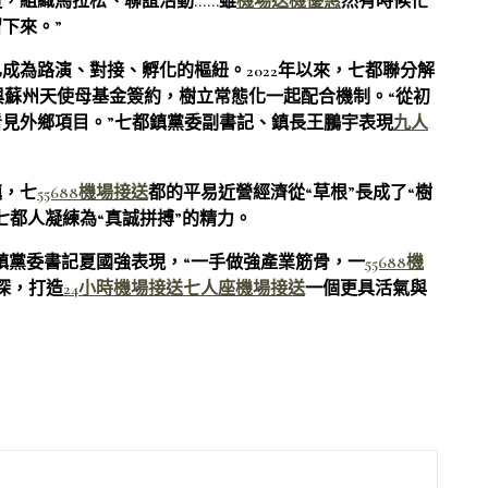
，組織馬拉松、聯誼活動……雖
機場送機優惠
然有時候忙
下來。”
成為路演、對接、孵化的樞紐。2022年以來，七都聯分解
本年與蘇州天使母基金簽約，樹立常態化一起配合機制。“從初
見外鄉項目。”七都鎮黨委副書記、鎮長王鵬宇表現
九人
鎮，七
55688機場接送
都的平易近營經濟從“草根”長成了“樹
七都人凝練為“真誠拼搏”的精力。
都鎮黨委書記夏國強表現，“一手做強產業筋骨，一
55688機
深，打造
24小時機場接送
七人座機場接送
一個更具活氣與