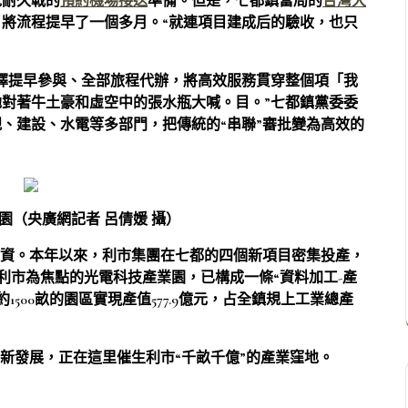
批耐久戰的
預約機場接送
準備。但是，七都鎮當局的
台灣大
將流程提早了一個多月。“就連項目建成后的驗收，也只
擇提早參與、全部旅程代辦，將高效服務貫穿整個項「我
對著牛土豪和虛空中的張水瓶大喊。目。”七都鎮黨委委
、建設、水電等多部門，把傳統的“串聯”審批變為高效的
園（央廣網記者 呂倩媛 攝）
投資。本年以來，利市集團在七都的四個新項目密集投產，
以利市為焦點的光電科技產業園，已構成一條“資料加工-產
約1500畝的園區實現產值577.9億元，占全鎮規上工業總產
創新發展，正在這里催生利市“千畝千億”的產業窪地。