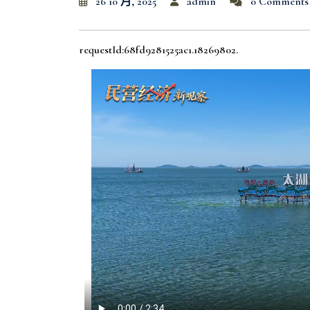
26 10 月, 2025
admin
0 Comments
requestId:68fd9281525ac1.18269802.