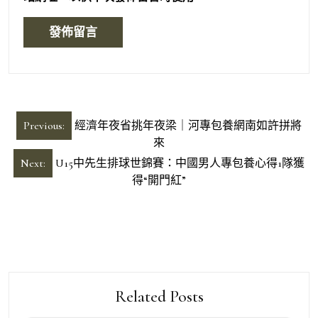
文
Previous:
經濟年夜省挑年夜梁｜河專包養網南如許拼將
章
來
導
Next:
U15中先生排球世錦賽：中國男人專包養心得1隊獲
得“開門紅”
覽
Related Posts