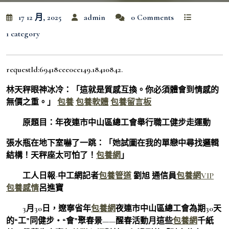
17 12 月, 2025
admin
0 Comments
1 category
requestId:69418cee0ce149.18410842.
林天秤眼神冰冷：「這就是質感互換。你必須體會到情感的
無價之重。」
包養
包養軟體
包養留言板
原題目：年夜連市中山區總工會舉行職工健步走運動
張水瓶在地下室嚇了一跳：「她試圖在我的單戀中尋找邏輯
結構！天秤座太可怕了！
包養網
」
工人日報-中工網記者
包養管道
劉旭 通信員
包養網VIP
包養感情
呂進寶
3月30日，遼寧省年
包養網
夜連市中山區總工會為期30天
的“工”同健步・“會”聚春景——醒春活動月這些
包養網
千紙