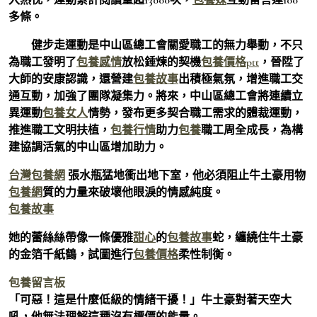
多條。
健步走運動是中山區總工會關愛職工的無力舉動，不只
為職工發明了
包養感情
放松錘煉的契機
包養價格ptt
，晉陞了
大師的安康認識，還營建
包養故事
出積極氣氛，增進職工交
通互動，加強了團隊凝集力。將來，中山區總工會將連續立
異運動
包養女人
情勢，發布更多契合職工需求的體裁運動，
推進職工文明扶植，
包養行情
助力
包養
職工周全成長，為構
建協調活氣的中山區增加助力。
台灣包養網
張水瓶猛地衝出地下室，他必須阻止牛土豪用物
包養網
質的力量來破壞他眼淚的情感純度。
包養故事
她的蕾絲絲帶像一條優雅
甜心
的
包養故事
蛇，纏繞住牛土豪
的金箔千紙鶴，試圖進行
包養價格
柔性制衡。
包養留言板
「可惡！這是什麼低級的情緒干擾！」牛土豪對著天空大
吼，他無法理解這種沒有標價的能量。