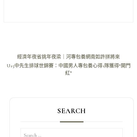
文
經濟年夜省挑年夜梁｜河專包養網南如許拼將來
章
U15中先生排球世錦賽：中國男人專包養心得1隊獲得“開門
導
紅”
覽
SEARCH