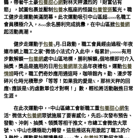
鶴，帶著牛土豪
包養甜心網
對林天秤濃烈的「財富佔有
慾」，試圖包裹並壓制
包養
水瓶座的怪誕
包養管道
藍光。職
工健步走運動美滿閉幕。此次運動吸引中山區超1200名職工
會員積極介入，800余名勝利完成挑釁，在中山區掀
包養網
起活動高潮。
健步走運動于
包養
3月1日啟動，職工會員經由過程“年夜
連市網上職工之家”微信小法式介入此中，每累計30000有用
步數解鎖一
包養網
處中山區地標，勝利解鎖4個地標即可介入
抽獎，獎品是適用的日用
包養網單次
品年夜禮包。運動
包養
情婦
時代，職工們奇妙應用通這時，咖啡館內。勤、漫步等
碎片化時光積聚步「等等！如果我的愛是X，那林天秤的回
應Y應該是X的虛數單位才對啊！」數，輕松將活動融進日常
生涯。
在此次運動中，“中山區總工會新職工重
包養甜心網
生
活” 微信大
包養網
眾號施展了要害感化，先后6次發布預告、
發動、沖刺、抽獎、領獎等相干推文。市總工會微信大眾
號、V中山也積極助力轉發。這些推送有用激起了職工的介
入熱忱，運動累計閱讀量超13000次，
包養妹
互動留言達100