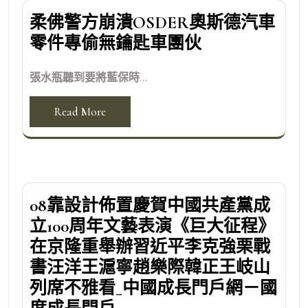
柔佛警方崩潰OSDER奧斯德汽車
零件專偷無鑰匙車團伙
張水瓶聽到要將藍保時...
Read More
08靠設計佈置慶賀中國共產黨成
立100周年文藝表演《巨大征程》
在京隆重舉辦習近平李克強栗戰
書汪洋王滬寧趙樂際韓正王岐山
列席不雅看_中國成長門戶網－國