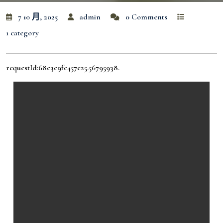
7 10 月, 2025
admin
0 Comments
1 category
requestId:68e3e9fc457e25.56795938.