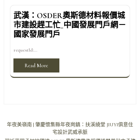
武漢：OSDER奧斯德材料報價城
市建設趕工忙_中國發展門戶網－
國家發展門戶
requestId:...
Read More
文
年夜美嶺南 | 肇慶懷集縣年夜崗鎮：扶溪繞堂 JIUYI俱意住
章
宅設計武威承脈