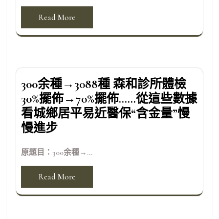
Read More
300余種→3088種 森和診所體檢
30%擺佈→70%擺佈……從這些數據
看城鄉居平易近醫保“含金量”慢
慢進步
原題目：300余種→...
Read More