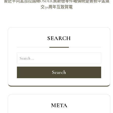
導
習近平同孟加拉國總OSDER奧斯德零件報價統楚普就中孟建
交50周年互致賀電
覽
SEARCH
Search
META