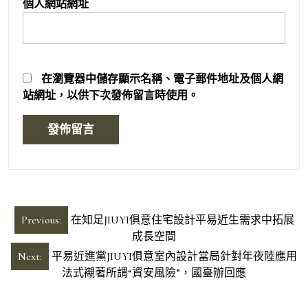
個人網站網址
在
瀏覽器
中儲存顯示名稱、電子郵件地址及個人網
站網址，以供下次發佈留言時使用。
文
Previous:
在知足JIUYI俱意住宅設計平易近生需求中拓展
章
成長空間
導
Next:
平易近進黨JIUYI俱意室內設計當局針對年夜陸應用
法式襯著所謂“資安風險”，國臺辦回應
覽