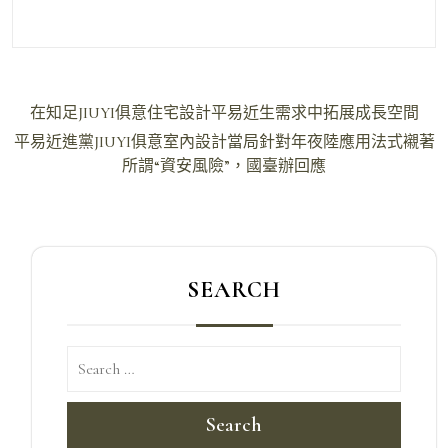
文
在知足JIUYI俱意住宅設計平易近生需求中拓展成長空間
章
平易近進黨JIUYI俱意室內設計當局針對年夜陸應用法式襯著
導
所謂“資安風險”，國臺辦回應
覽
SEARCH
Search