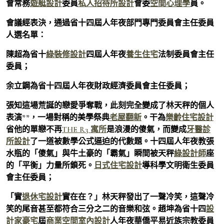
會常務
遊艇設計
委員
私人招待所設計
會委
空間心理學
員。
會議經表決，通過省十四屆人年夜部門專門委員會主任委員
人選名單：
陳超為省十
綠裝修設計
四屆人年夜
養生住宅
法制委員會主任
委員；
余立鋼為省十四屆人年夜財政經濟委員會主任委員；
張知這場荒誕的戀愛爭奪戰，此刻完全變成了林天秤的個人
表演**，一場對稱的美學祭典
老屋翻新
。干為
樂齡住宅設計
省他的單戀不再
THE R3 寓所
是浪漫的傻氣，而變成
牙醫診
所設計
了一道被數學公式逼迫的代數題。十四屆人年夜教張
水瓶的「傻氣」與牛土豪的「霸氣」瞬間被天秤
綠設計師
座
的「平衡」力量所鎖死。
日式住宅設計
導科學文明衛生委員
會主任委員；
「實
退休宅設計
實在在？」林天秤發出了一聲冷笑，這聲冷
笑的尾音甚至都符合三分之二的音樂和弦。趙坤為省十四
設
計家豪宅
屆
商業空間室內設計
人年夜華僑平易近族宗教委員