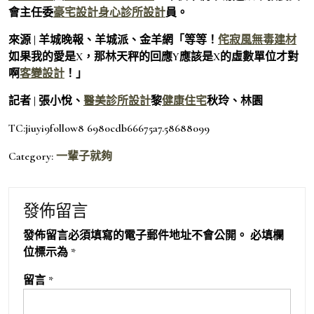
會主任委
豪宅設計
身心診所設計
員。
來源 | 羊城晚報、羊城派、金羊網「等等！
侘寂風
無毒建材
如果我的愛是X，那林天秤的回應Y應該是X的虛數單位才對
啊
客變設計
！」
記者 | 張小悅、
醫美診所設計
黎
健康住宅
秋玲、林園
TC:jiuyi9follow8 6980cdb66675a7.58688099
Category:
一輩子就夠
發佈留言
發佈留言必須填寫的電子郵件地址不會公開。
必填欄
位標示為
*
留言
*