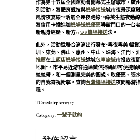
作為第十五屆全國運動會開幕式主辦城市，廣州
列活動，將體育競技與
機場接送
城市夜景深度融
風情夜宴線”“活氣全運夜跑線”“綠美生態夜動
將信用卡插進咖
機場送機優惠
啡館門口的一台老
新親身經歷、新方
55688機場接送
法。
此外，活動還聯合滴滴出行發布“粵夜粵美 暢
圳、東莞、佛山、惠州、中山、珠海、江門、
推薦
在上
飯店機場接送
述城
包車旅遊
市投放夜
地圖”。市平易近游客通過微信掃碼即可便捷領
絲絲帶，和一個測量完美的圓規。取優惠、張
的自我審視衝擊。查詢
台灣機場接送
夜間暢游
程。
TC:taxiairport0727
Category:
一輩子就夠