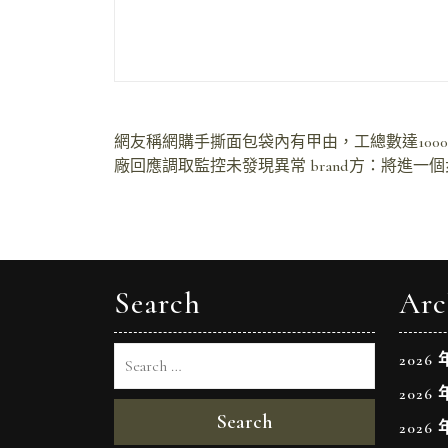
文
網友稱網購手撕面包袋內有甲由，工
總數達10
廠回應調取監控未發現異常 brand方：將進一
章
導
覽
Search
Arc
2026 
2026 
Search
2026 