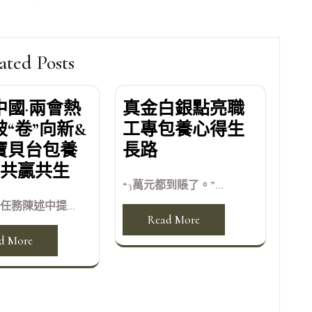
ated Posts
中國·兩會熱
真金白銀點亮職
“卷”向新&
工專包養心得生
寶貝台包養
長路
2;共贏共生
“3萬元都到賬了。”...
任務陳述中提...
Read More
d More