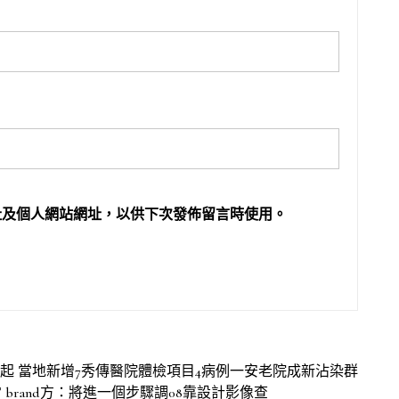
址及個人網站網址，以供下次發佈留言時使用。
00起 當地新增7秀傳醫院體檢項目4病例一安老院成新沾染群
rand方：將進一個步驟調08靠設計影像查