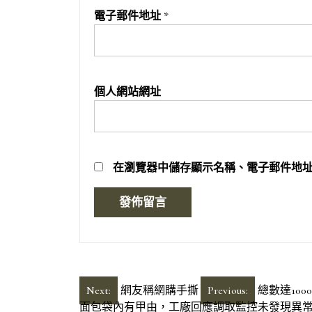
電子郵件地址
*
個人網站網址
在
瀏覽器
中儲存顯示名稱、電子郵件地
文
Next:
網友稱網購手撕
Previous:
總數達10
面包袋內有甲由，工廠回應調取監控未發現異常 b