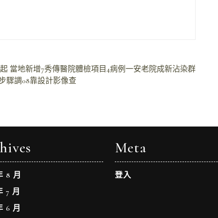
00起 當地新增7秀傳醫院體檢項目4病例一安老院成新沾染群
個步驟調08靠設計影像查
hives
Meta
年 8 月
登入
年 7 月
年 6 月