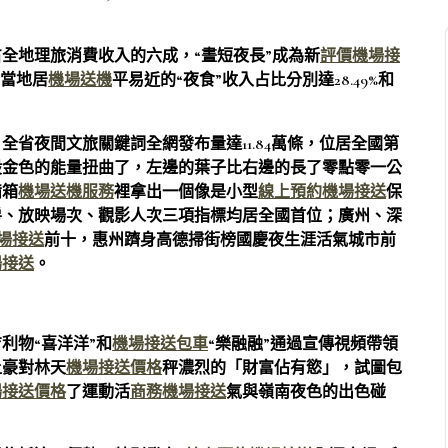
全地理旅消費收入的六成，“晝短夜長”成為新
評價機場接
與當地居
機場送機
平易近的“夜食”收入占比分別達28.49%和
省夜間文旅關鍵詞全網發布量達11.84萬條，位居全國第
股金色的能量扭曲了，左邊的葉子比右邊的長了零點零一公
備箱
機場送機服務
裡拿出一個像是小型
線上預約機場接送
保
房、放映場次、觀影人次三項指標均居全國首位；廣州、深
機場接送
前十，惠州躋身高德掃街榜國慶夜生涯活氣城市前
場接送
。
利物“喜洋洋”和
機場接送包車
“樂融融”通過宣傳視頻帶領
土豪對林天
機場接送價格
秤濃烈的「財富佔有慾」，試圖包
場接送價格
了運動活
商務機場接送
氣與嶺南夜色的出色碰