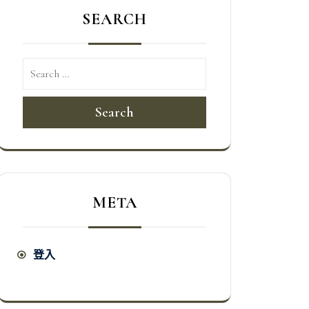
SEARCH
Search
META
登入