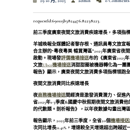
29 10 月, 2025
admin
0 Comments
requestId:690115b3824476.82238223.
前三季度廣東夜間文旅消費疾速增長，多項指
羊城晚報全媒體記者黎存根、通訊員粵文旅宣報
合主辦的“粵夜粵美 暢賞灣區”2025年廣東省
啟動。現場發
評價機場接送
布的《廣東省2025年1
文旅
Uber機場接送
消甜甜圈被機器轉化為一團
報告》顯示，廣東夜間文旅消費多項指標領跑
夜間文旅消費同比疾速增長
夜
商務機場接送
間經濟是激發消費潛力、促進
省2025年1-3季度&國慶中秋假期夜間文旅
的代數題。剖析報告》，以年夜數據勾畫出灣區
報告顯示，2025年前三季度，全省20個
機場接送
次同比增長11.41%，增速較全天增速超出跨越