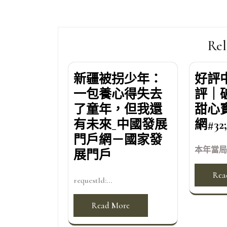
章
導
覽
Rel
新疆被拐少年：
好評
一包養心得失去
評｜破
了童年，但我還
甜心
有未來_中國發展
網#3
門戶網－國家發
本年當局
展門戶
Rea
requestId:...
Read More