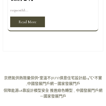
requestId:...
Read More
文
京燃氣供熱限量保供“室溫不JIUYI俱意住宅設計超14℃”不實
章
_中國發展門戶網－國家發展門戶
導
保障能源08靠設計模型安全 推進綠色轉型 _ 中國發展門戶網
－國家發展門戶
覽