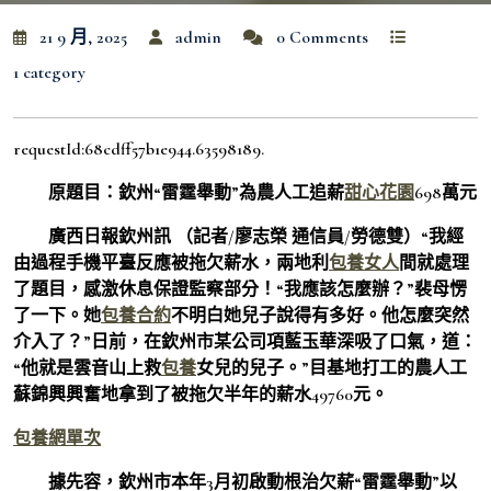
21 9 月, 2025
admin
0 Comments
1 category
requestId:68cdff57b1e944.63598189.
原題目：欽州“雷霆舉動”為農人工追薪
甜心花園
698萬元
廣西日報欽州訊 （記者/廖志榮 通信員/勞德雙）“我經
由過程手機平臺反應被拖欠薪水，兩地利
包養女人
間就處理
了題目，感激休息保證監察部分！“我應該怎麼辦？”裴母愣
了一下。她
包養合約
不明白她兒子說得有多好。他怎麼突然
介入了？”日前，在欽州市某公司項藍玉華深吸了口氣，道：
“他就是雲音山上救
包養
女兒的兒子。”目基地打工的農人工
蘇錦興興奮地拿到了被拖欠半年的薪水49760元。
包養網單次
據先容，欽州市本年3月初啟動根治欠薪“雷霆舉動”以