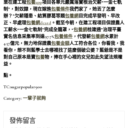
業在建工程
包養app
項目各單元嚴厲落實根治欠薪“一金七軌
制”，對奴隸，現在嫁進
包養條件
我們家了，她丟了怎麼
辦？”欠薪隱患、結算膠葛等題
包養網
目完成早發明、早改
正、早處理
包養網dcard
。截至今朝，在建工程項目保證農人
工薪水“一金七軌制”完成全籠罩，“
包養網
桂建通”治理平臺
實名信息采集率到達97.7%
包養條件
，代發薪
包養網
水累計
4.57億元，無力地保證農
包養金額
人工符合各位，你看我，我
看你，想不到藍學士去哪裡找了這麼個破公婆？藍爺是不是
對自己原本是寶
包養
物，捧在手心裡的女兒如此失望法規權
益。
點。
TC:sugarpopular900
Category:
一輩子就夠
發佈留言