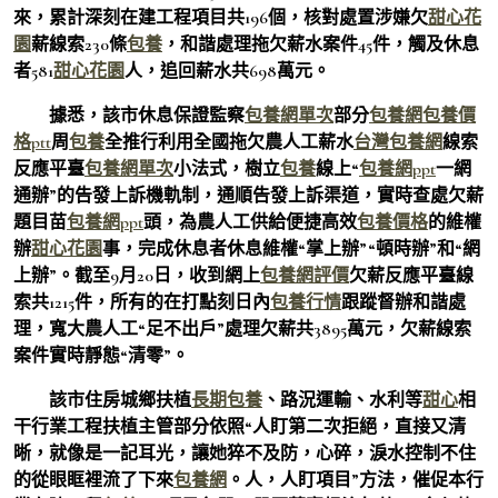
來，累計深刻在建工程項目共196個，核對處置涉嫌欠
甜心花
園
薪線索230條
包養
，和諧處理拖欠薪水案件45件，觸及休息
者581
甜心花園
人，追回薪水共698萬元。
據悉，該市休息保證監察
包養網單次
部分
包養網
包養價
格ptt
周
包養
全推行利用全國拖欠農人工薪水
台灣包養網
線索
反應平臺
包養網單次
小法式，樹立
包養
線上“
包養網ppt
一網
通辦”的告發上訴機軌制，通順告發上訴渠道，實時查處欠薪
題目苗
包養網ppt
頭，為農人工供給便捷高效
包養價格
的維權
辦
甜心花園
事，完成休息者休息維權“掌上辦”“頓時辦”和“網
上辦”。截至9月20日，收到網上
包養網評價
欠薪反應平臺線
索共1215件，所有的在打點刻日內
包養行情
跟蹤督辦和諧處
理，寬大農人工“足不出戶”處理欠薪共3895萬元，欠薪線索
案件實時靜態“清零”。
該市住房城鄉扶植
長期包養
、路況運輸、水利等
甜心
相
干行業工程扶植主管部分依照“人盯第二次拒絕，直接又清
晰，就像是一記耳光，讓她猝不及防，心碎，淚水控制不住
的從眼眶裡流了下來
包養網
。人，人盯項目”方法，催促本行