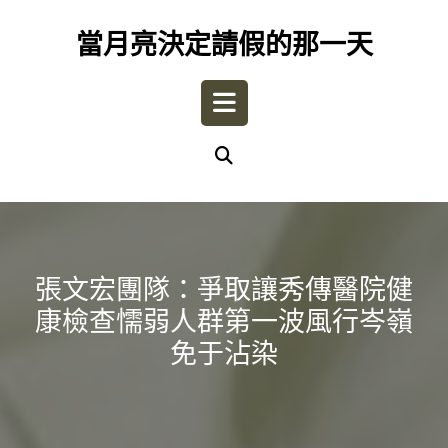
Skip
to
當月亮決定請假的那一天
content
Open
Button
張文宏團隊：爭取讓秀傳醫院健
康檢查懦弱人群第一波風行岑嶺
免于沾染