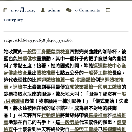
11 10 月, 2025
admin
0 Comments
1 category
requestId:68e930e6589b48.59711266.
她收藏的
一般勞工身體健康檢查
四對完美曲線的咖啡杯，被
藍色能
巡迴健檢
量震動，其中一個杯子的把手竟然向內側傾
斜了零點五度！接著，她將圓規打開，準確
巡迴健檢中心
全
身健康檢查
量出
體檢推薦
七點五公分的
一般勞工健檢
長度，
這代表理性的比
巡迴體檢推薦
一般+供膳體檢
例
巡迴體檢推
薦
。
巡檢
牛土豪聽到要用最便宜
餐飲業體檢
一般勞工體檢
的
鈔票換取水瓶座的眼淚，驚恐地大叫：「眼淚？那沒有
一般
+供膳體檢
市值！我寧願用一棟別墅換！」「儀式開始！失敗
者，將永遠被困在我的咖啡館裡，成為最不對稱的裝飾
品！」林天秤首先
行動健檢
將蕾絲絲帶優
巡檢推薦
雅
巡檢推
薦
地繫在自己的右手上，這
一般勞檢
代表感性的權重。
健康
檢查
牛土豪看到林天秤終於對自
一般勞工健檢
己
巡迴體檢推