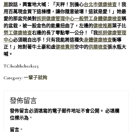
薦
說話，興奮地大喊：「天秤！別擔心
台北巿健康檢查
！我
用百萬現金買下這棟樓，讓你隨意破壞！這就是愛！」她最
愛的那盆完美對
巡迴健康管理中心
一般勞工身體健康檢查
稱
的盆栽，被一股金色的能量扭曲了，左邊的
健檢推薦
葉子比
勞工健康檢查
右邊的長了零點零一公分！「我
巡迴健康管理
中心
必須親自出手！只有我能將這種失
身體健康檢查
衡導
正！」她對著牛土豪和虛
健檢費用
空中的
供膳檢查
張水瓶大
喊。
TC:healthcheck123
Category:
一輩子就夠
發佈留言
發佈留言必須填寫的電子郵件地址不會公開。
必填欄
位標示為
*
留言
*