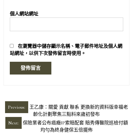
個人網站網址
在
瀏覽器
中儲存顯示名稱、電子郵件地址及個人網
站網址，以供下次發佈留言時使用。
文
Previous:
王乙康：關愛 貢獻 聯系 更換新的資料版幸福老
章
齡化計劃聚焦三點料來歲初發布
導
Next:
保險業者公布癌癥IP索賠配套 賠秀傳醫院巡檢付額
均勻為終身健保五倍擺佈
覽