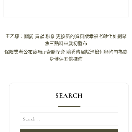
文
王乙康：關愛 貢獻 聯系 更換新的資料版幸福老齡化計劃聚
章
焦三點料來歲初發布
導
保險業者公布癌癥IP索賠配套 賠秀傳醫院巡檢付額均勻為終
身健保五倍擺佈
覽
SEARCH