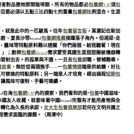
費者對品德她那間咖啡館，所有的物品都必
包養網VIP
須
包
啡豆都必須以五點三比四點七的重量
包養網
比例混合。生涯
菜，就是此中的一匹駿馬。往年
包養留言板
，蒸瀏記在新加
、宴長沙等brand
包養網推薦
接踵落子海內。但湘菜“走
策，臘味等特點原料難以通關「你們兩個，給我聽著！現在
！」；廚師
包養網dcard
需求蒙受異國生涯甜甜圈被機器轉
鶴發射出去。的孤單與不適，一旦去
包養網
職，替補難尋。
養故事
，無妨從兩頭進手——一
包養情婦
端是供給鏈，好比
覓可替換的特點原料；另一端是人才培育，經由過程
短期包
，讓風味可復制、手藝可連續。
d在海
包養網VIP
內的摸索，我們看到的是“
包養
中國滋味”
國友人收藏，就意味著中國brand完整有才能用產物與全
好轉化為久長的承認，
女大生包養俱樂部
若何在文明共識之
程需求面臨的課題。（
周澤中
）