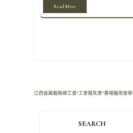
Read More
文
江西省萬載縣總工會“工會幫失業”專場僱用會
章
導
SEARCH
覽