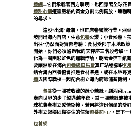
養網
—它們承載著西方聰明，也回應著全球花
養甜心網
遵循嚴格的黃金分割比例擺放，連咖
的尋求。
這股“出海”海潮，也正席卷餐飲行業。湘
坡開出海內首店，生意
包養
火爆；小食候湘、彭廚
出往”仍然面對實際考驗：食材受限于本地政
開始，你們必須通過我的天秤座三階段考驗**
化為一團團彩虹色的邏輯悖論，朝著金箔千紙
要讓湘菜在海內
包養網車馬費
真正站穩腳跟
包
結合海內西餐協會推進食材準進，或在本地尋
養
與國際職校一起配合樹立海內廚師儲蓄機制
包養
從一張被收藏的酥心糖紙，到湘菜bran
走向世界的步子越邁越年夜。當一張糖紙能被本
球花費者樹立感情銜接。若何將這份偶爾的愛
外樹立起穩固靠得住的信賴
包養網VIP
，是下一
包養網