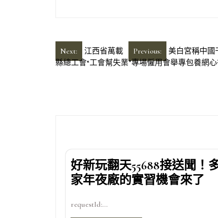
文
Next:
江西省萬載
Previous:
美白宮稱中國
縣總工會“工會幫失業”專場僱用會舉專包養網心
章
導
覽
好新玩翻天55688接送聞！
家年夜廠的實習機會來了
requestId:...