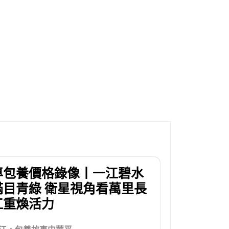
專包養價格錄像丨一江碧水
滿目青綠 衛星視角看萬里長
江重煥活力