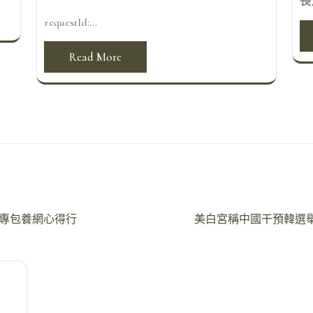
長
requestId:...
Read More
舉專包養網心得行
美白宮稱中國干預韓選舉