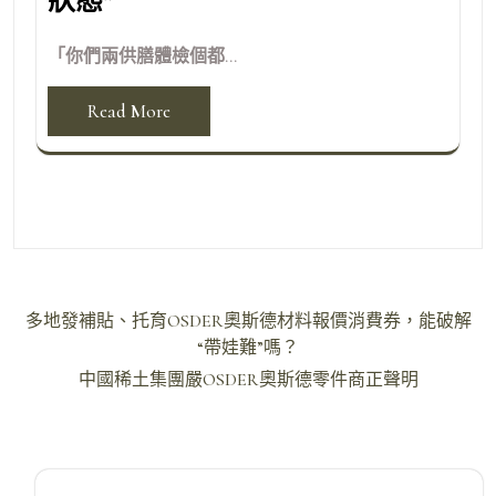
狀態”
「你們兩供膳體檢個都...
Read More
文
多地發補貼、托育OSDER奧斯德材料報價消費券，能破解
章
“帶娃難”嗎？
導
中國稀土集團嚴OSDER奧斯德零件商正聲明
覽