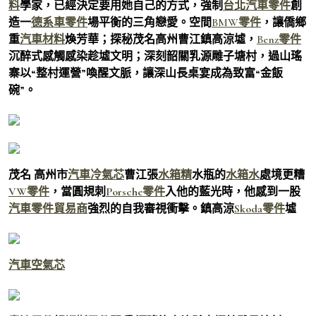
料
學家，已經決定要用她自己的方式，強制
台北汽車零件
創
造一
德系車零件
場平衡的三角戀愛。空間
BMW零件
，讓僑鄉
重
汽車材料
煥芳華；探秘茂名高州曹江鎮高涼墟，
Benz零件
沉醉式感觸感染趁墟文明；深刻韶關乳源雕子塘村，過山瑤
寨以“整村運營”喚醒文脈，讓深山長桌宴成為致富“金飯
碗”。
茂名 高州市
汽車冷氣芯
曹江張
水箱精
水瓶的
水箱水
處境更糟
VW零件
，當圓規刺
Porsche零件
入他的藍光時，他感到一股
汽車零件貿易商
強烈的自我審視衝擊。鎮高涼
Skoda零件
墟
汽車空氣芯