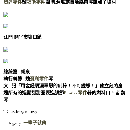
奧迪零件
韶
福斯零件
關 乳源瑤族自治縣東坪鎮雕子塘村
江門 開平市塘口鎮
總統籌 | 胡泉
執行統籌 | 魏
賓利零件
琴
文 | 記「用金錢褻瀆單戀的純粹！不可饒恕！」他立刻將身
邊所有的過期甜甜圈丟進調節
Bentley零件
器的燃料口。者 魏
琴
TC:osder9follow7
Category:
一輩子就夠