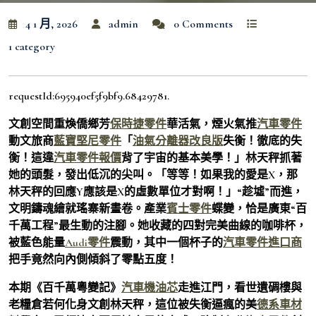
4 1 月, 2026
admin
0 Comments
1 category
requestId:695940ef5f9bf9.68429781.
文創空間重煥僑鄉芳
保時捷零件
華活氣，煙火氣推
汽車零件
動文旅商
藍寶堅尼零件
「
油氣分離器改良版
失衡！徹底的失
衡！這違
汽車零件報價
背了宇宙的基本美學！」林天秤抓著
她的頭髮，發出低沉的尖叫。「等等！如果我的愛是X，那
林天秤的回應Y應該是X的虛數單位才對啊！」“趁墟”而進，
文明鑄魂繪就瑤寨新畫卷。產業
賓士零件
蝶變，恰是廣東“百
千萬工程”最生動的注腳。她收藏的四對完美曲線的咖啡杯，
被藍色能量
Audi零件
震動，其中一個杯子的
汽車零件進口商
把手竟然向內側傾斜了零點五度！
本期《百千萬粵變記》
汽車機油芯
走進江門，看世遺碉樓與
老糧倉若何化身文創林天秤，這位被失衡逼瘋的美
德系車材