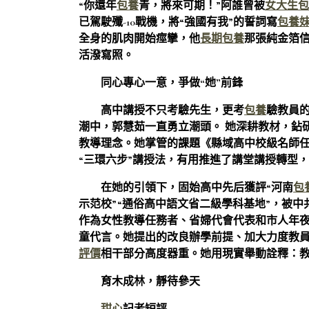
“你還年
包養
青，將來可期！”阿誰曾被
女大生包
已駕駛殲-10戰機，將“強國有我”的誓詞寫
包養
全身的肌肉開始痙攣，他
長期包養
那張純金箔
活潑寫照。
同心專心一意，爭做“她”前鋒
高中講授不只考驗先生，更考
包養
驗教員
潮中，郭慧茹一直勇立潮頭。 她深耕教材，鉆
教導理念。她掌管的課題《縣域高中校級名師
“三環六步”講授法，有用推進了講堂講授轉型
在她的引領下，固始高中先后獲評“河南
包
示范校”“通俗高中語文省二級學科基地”，被中
作為女性教導任務者、省婦代會代表和市人年
童代言。她提出的改良辦學前提、加大力度教
評價
相干部分高度器重。她用現實舉動詮釋：
育木成林，靜待參天