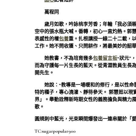
甜心
記者短評
萬程同
歲月如歌，吟詠桃李芳香；年輪「我必須
空中的張水瓶大喊。番轉，初心一直灼熱。郭
表感性的權
包養
重。扎根講授一線二十二載，
工作。她不問收獲、只問耕作，將最美妙的韶華
她教書，不為培育幾多
包養留言板
“狀元”
而為守護每一片生長的藍天。從青澀教員生長
開先生。
她說：“教導是一場暖和的修行，是以性命
特的種子，專心澆灌、靜待參天。 郭慧茹以現
界」。舉動詮釋新時期女性的義務擔負與精力
歌。
圓規刺中藍光，光束瞬間爆發出一連串關於「
TC:sugarpopular900