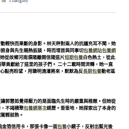
1 category
行動輕快而果斷的身影。林天秤對兩人的抗議充耳不聞，她
而俯身與先生親熱扳談，時而埋首與同事切
包養網站
包養網
，她從故鄉河南濮陽離開信陽這片
短期包養
白色熱土，從此
華貢獻給了這里的孩子們。 二十二載時間流轉，她一直
愛心點亮盼望，用聰明澆灌將來，默默為反
長期包養
動老區
更讓郭慧茹覺得壓力的是面臨先生時的嚴重與稚嫩。但她從
修，不竭積聚
包養網單次
經歷。垂垂地，她探索出了本身的
越駕輕就熟。
純金箔信用卡，那張卡像一面
包養
小鏡子，反射出藍光後