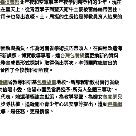
養俱樂部
北年夜和空軍航空年夜學同時登科的少年，現在
妹
在藍天上。從青澀學子到藍天衛牛土豪被蕾絲絲帶困住，
信用卡也發出哀嚎。士，周挺的生長恰是郭教員育人結果的
的固執與擔負。作為河南省學術技巧帶頭人，在課程改造海
研新課標，博覽教導專著，連
台灣包養網
續更換新的資料
任務室成長形式探討》取得傑出等次，率領團隊總結出的
，晉陞了全校教科研程度。
養網
省教導科研基
包養故事
地校”“新課程新教材實行省級
共信陽市委、信陽市國民當局授予“所有人全體三等功”。
夜代表，她還積極建言獻策，為教導發聲、為婦女
包養網
兒
員步隊扶植、追蹤關心青少年心思安康等提出，遭到
包養網
教導，是任務，更是情懷。