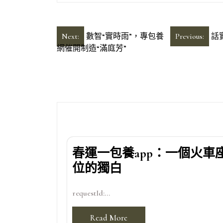
文
Next:
數智“實時雨”，專包養
Previous:
話
網催開制造“滿庭芳”
章
導
覽
春運一包養app：一個火車
位的獨白
requestId:...
Read More