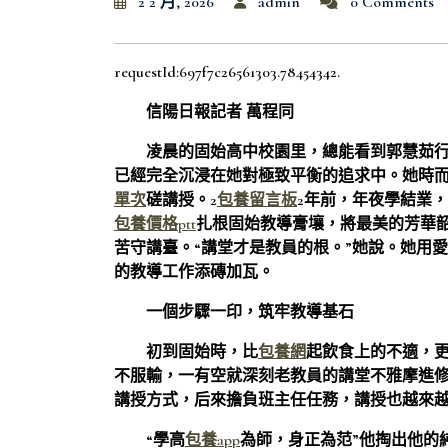
2 2 月, 2026
admin
0 Comments
requestId:697f7c26561303.78454342.
信陽日報記者 萬程同
凌晨的固始高中校園里，總能看到郭慧茹
已經完全沉浸在她對極致平衡的追求中。她時
單次
磋講授。2
包養留言板
2年前，年夜學結業
包養價格ptt
扎根固始教導膏壤，將最美的芳華韶
苦守講臺。“講堂才是教員的根。”她說。她用
的教導工作添磚加瓦。
一個步驟一印，筑牢教導基石
初到固始時，比
包養網
起飲食上的不適，
不服輸，一有空就深刻老教員的講堂不雅摩進
講授方式，后來擔負班主任任務，講授也越來
“學高
包養app
為師，身正為范”他掏出他的