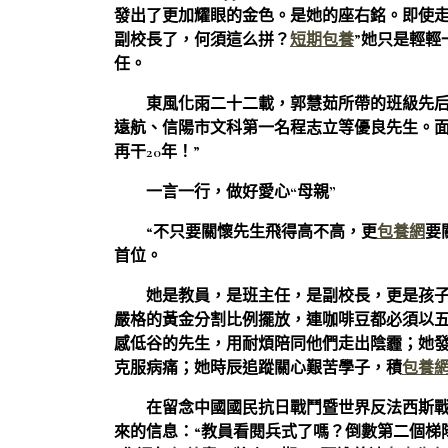
發出了更加耀眼的金色。是她的座右銘。即使
副校長了，何須這么拼？
短期包養
”她只是輕
任。
東風化雨二十二載，郭慧茹所帶的班級先后
遠航、信陽市文科第一名程志立等優良先生。
再干20年！”
一言一行，做好愛心“母親”
“不只要關懷先生飛得高不高，更
包養網
要
首位。
她是教員，是班主任，是副校長，更是孩子
嚴格的黃金分割比例擺放，連咖啡豆都必須以五
感低谷的先生，用耐煩陪同他們走出陰霾；她
克服病痛；她時辰追蹤關心艱苦學子，積
包養網d
在留念中國國民抗日戰鬥暨世界反法西斯戰鬥
來的信息：“教員看閱兵式了嗎？倒數第二個梯