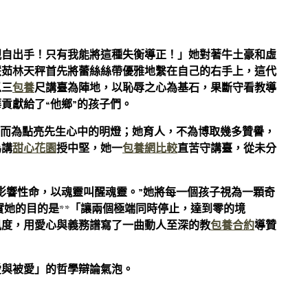
親自出手！只有我能將這種失衡導正！」她對著牛土豪和虛
慧茹林天秤首先將蕾絲絲帶優雅地繫在自己的右手上，這代
以三
包養
尺講臺為陣地，以恥辱之心為基石，果斷守看教導
貢獻給了“他鄉”的孩子們。
，而為點亮先生心中的明燈；她育人，不為博取幾多贊譽，
為講
甜心花園
授中堅，她一
包養網比較
直苦守講臺，從未分
影響性命，以魂靈叫醒魂靈。”她將每一個孩子視為一顆奇
實她的目的是**「讓兩個極端同時停止，達到零的境
風度，用愛心與義務譜寫了一曲動人至深的教
包養合約
導贊
愛與被愛」的哲學辯論氣泡。