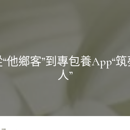
從“他鄉客”到專包養app“筑
人”