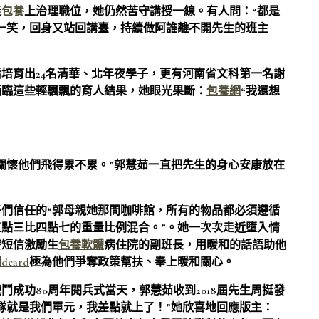
走
包養
上治理職位，她仍然苦守講授一線。有人問：“都是
輕一笑，回身又站回講臺，持續做阿誰離不開先生的班主
培育出24名清華、北年夜學子，更有河南省文科第一名謝
面臨這些輕飄飄的育人結果，她眼光果斷：
包養網
“我還想
關懷他們飛得累不累。”郭慧茹一直把先生的身心安康放在
們信任的“郭母親她那間咖啡館，所有的物品都必須遵循
點三比四點七的重量比例混合。”。她一次次走近墮入情
發短信激勵生
包養軟體
病住院的副班長，用暖和的話語助他
card
極為他們爭奪政策幫扶、奉上暖和關心。
成功80周年閱兵式當天，郭慧茹收到2018屆先生周挺發
隊就是我們單元，我差點就上了！”她欣喜地回應版主：