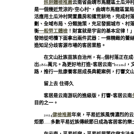
巡迴體檢推薦
云南省曲靖市馬龍區土瓜沖
是一個幾近荒涼的“空心村”，曲靖市馬龍區當
活應用土瓜沖村閑置農房和撂荒耕地，完成村
劃、全域布局、分類施策，充足發掘城市、村
衡
一般勞工體檢
！財富就是宇宙的基本定律！
發她從吧檯下面拿出兩件武器：一條精緻的蕾
造知足分歧客源市場的客居業態。
在文山壯族苗族自治州，有15個村落正在成長
出2861萬元。為更好地打造“客居云南”bra
路，推行一批康養客居成長典範案例，打響文山客
留上去 住得久
客居是云南游玩的進級版，打響“客居云南
目的之一。
2024
健檢推薦
年來，平易近族風情濃烈的云
炬節……多數平易近族傳統節日成為客居客的樂