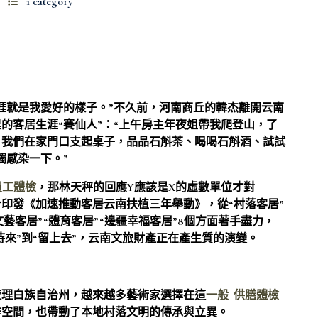
1 category
涯就是我愛好的樣子。”不久前，河南商丘的韓杰離開云南
的客居生涯“賽仙人”：“上午房主年夜姐帶我爬登山，了
，我們在家門口支起桌子，品品石斛茶、喝喝石斛酒、試試
觸感染一下。”
員工體檢
，那林天秤的回應Y應該是X的虛數單位才對
印發《加速推動客居云南扶植三年舉動》，從“村落客居”
“文藝客居”“體育客居”“邊疆幸福客居”8個方面著手盡力，
待來”到“留上去”，云南文旅財產正在產生質的演變。
夜理白族自治州，越來越多藝術家選擇在這
一般+供膳體檢
作空間，也帶動了本地村落文明的傳承與立異。