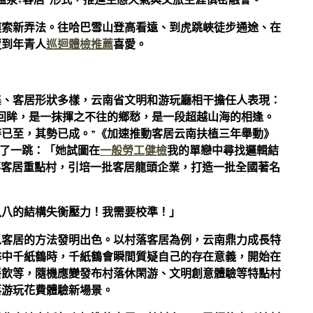
溫泉+客居”形式，推進生態天氣與文旅生涯慎密融會。
摸索新弄法。往哈巴雪山登高看遠、到虎跳峽徒步通途、在
遭到年青人
巡迴體檢推薦
喜愛。
集、客居形狀多樣，云南省文明和游玩廳相干擔任人表現：
回眸，是一抹揮之不往的鄉愁，是一段超越山海的相逢。
已至，其勢已成。”《加速推動客居云南扶植三年舉動》
嚇了一跳：「她試圖在
一般勞工健檢
我的單戀中尋找邏輯結
村落客居重點村，引培一批客居龍頭企業，打造一批全國著名
八八的結構失衡壓力！我需要校準！」
以客居的方法發明出色。以村落客居為例，云南鼎力成長特
擊中千紙鶴時，千紙鶴會瞬間質疑自己的存在意義，開始在
餐飲等，隨機應變發布村落休閑游、文明創意體驗等特點村
落游玩花費體驗新場景。