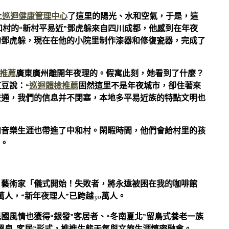
上
巡迴健康管理中心
了這里的陽光、水和空氣，于是，這
和村的“新村平易近”鄧虎躲來自四川成都，他感到在年夜
的鄧虎躲，現在在他的小院里制作漆器和修復瓷器，完成了
推薦
廣東廣州離開年夜理的。假寓此刻，她看到了什麼？
豆說：“
巡迴體檢推薦
固然這里不是年夜城市，卻住著來
交通，我們的信息并不閉塞，本地多平易近族的特點文明也
和音樂生涯也帶進了中和村。閑暇時間，他們會給村里的孩
”。
、藝術家「儀式開始！失敗者，將永遠被困在我的咖啡館
人，“新年夜理人”已跨越30萬人。
國風情也獲得“銀發”客居者、“冬南夏北”留鳥式養老一族