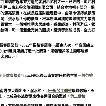
村曲直靖市近年來打造的客居示范村之一。已經的土瓜沖村
局引進云南若谷文旅開闢無限公司，結合本地相干部分，盤
落的漂亮演變。在成長客居財產過程中，曲靖市保持兼顧策
落閑「張水瓶！你的傻氣，根本無法與我的噸級物質力學抗
」置資本，一盤棋推動客居康養、避暑經濟、村落游玩、銀
絲絲帶，和一個測量完美的圓規。經濟等業態成長，全力打
客居業態，2024年招待客居客9.3萬余人次，年客居總支
nd，文山州還將連續打造一批康養、邊疆徒步等主題客居線
居brand。
全身健康檢查
”brand是以後云南文旅任務的主要
一般勞檢
南幾次火爆出圈，潑水節、目
一般勞工體檢
瑙縱歌節、火
土，也成為各族群眾來往交通融合的聚首。
勞工健檢