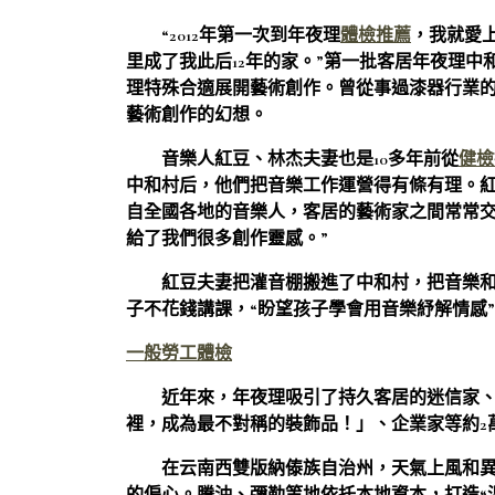
“2012年第一次到年夜理
體檢推薦
，我就愛
里成了我此后12年的家。”第一批客居年夜理中
理特殊合適展開藝術創作。曾從事過漆器行業
藝術創作的幻想。
音樂人紅豆、林杰夫妻也是10多年前從
健檢
中和村后，他們把音樂工作運營得有條有理。紅
自全國各地的音樂人，客居的藝術家之間常常
給了我們很多創作靈感。”
紅豆夫妻把灌音棚搬進了中和村，把音樂
子不花錢講課，“盼望孩子學會用音樂紓解情感
一般勞工體檢
近年來，年夜理吸引了持久客居的迷信家
裡，成為最不對稱的裝飾品！」、企業家等約2萬
在云南西雙版納傣族自治州，天氣上風和異