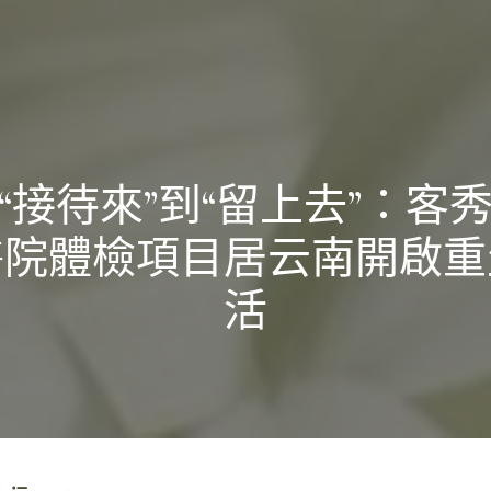
“接待來”到“留上去”：客
醫院體檢項目居云南開啟重
活