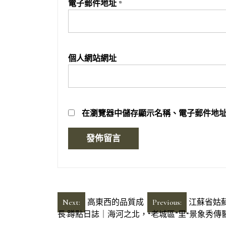
電子郵件地址
*
個人網站網址
在
瀏覽器
中儲存顯示名稱、電子郵件地
文
Next:
高東西的品質成
Previous:
江蘇省姑
長·蹲點日誌｜海河之北，“老城區”里“景象秀傳
章