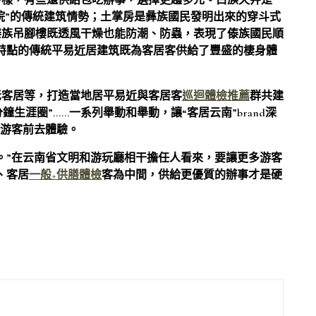
多樣，有些還供給包吃辦事，選擇更趨多元。白族天井是
院”的傳統建筑情勢；土掌房是彝族國民發明出來的穿斗式
傣族吊腳樓既透風干燥也能防潮、防蟲，表現了傣族國民順
特點的傳統平易近居建筑既為客居客供給了豐盛的棲身體
老客居等，打造當地居平易近與客居客
巡迴體檢推薦
群共建
鐘生涯圈”……一系列舉動和舉動，讓“客居云南”brand深
外游客前去體驗。
。”在云南省文明和游玩廳相干擔任人看來，要讓更多游客
、客居
一般+供膳體檢
客為中間，供給更優質的辦事才是硬