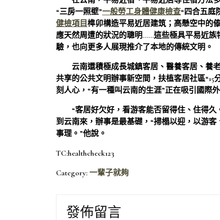
在云南，平易近宿、平易近居等住宿方法
“三房一照壁”
一般勞工身體健康檢查
“四合五庭
健檢項目
榫卯構造平易近居建筑；高懸空中的
應天然周遭的狀況的聰明……這些極具平易近族
驗，也向更多人展現推介了本地的傳統文明。
云南還積極成長城鎮客居、醫養客居、養
共享的公共文明辦事新空間，扶植客居社區“15分
刻人心，“有一種叫云南的生涯”正在吸引國際
“客居好欠好，看游客能否留得住、住得久
到云南來，辦事是最基礎，“掃榻以迎，以游客
事理。”他說。
TC:healthcheck123
Category:
一輩子就夠
發佈留言