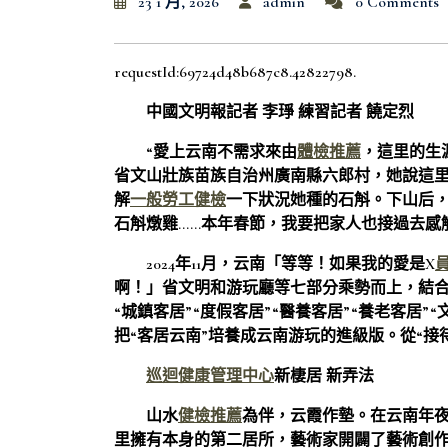
23 1 月, 2026
admin
0 Comments
requestId:69724d48b687c8.42822798.
中國文明報記者 李琤 練習記者 饒定烈
“愛上云南不需求來由
體檢推薦
，這里的生
省文山壯族苗族自治州廣南縣六郎村，她說這里
解
一般勞工健檢
一下狀況她種的石斛。下山后
石斛燉雞……本年春節，我要把家人也接過去感
2024年11月，云南「等等！如果我的愛是X
啊！」省文明和游玩廳等七部分乘勢而上，結合
“城鎮客居”“度假客居”“醫養客居”“養老客居”
把“客居云南”培養成云南游玩的進級版。從“接
巡迴健康管理中心
新棲居 新弄法
山水
健檢推薦
為伴，云霞作墊。在云南年
里擁有本身的第二居所，藝術家開闢了藝術創