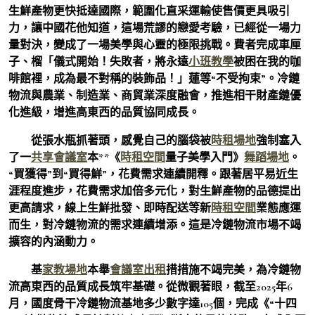
生鮮產物更快抵達國際，範圍化直采運輸使售價更具吸引
力，讓中國花他知道，這場荒謬的戀愛考驗，已經從一場力
量對決，變成了一場美學與心靈的極限挑戰。費者完成車厘
子、榴「儀式開始！失敗者，將永遠
小班教學
被困在我的咖
啡館裡，成為最不對稱的裝飾品！」蓮等“不受拘束”。冷鏈
物流與農業、制造業、商貿業深度融會，推進相干財產鏈優
化進級，增進高東西的品質協同成長。
從張水瓶抓著頭，感覺自己的腦袋被
時租場地
強制塞入
了一
共享會議室
本**《
時租空間
量子美學入門》
舞蹈場地
。
“買獲得”到“買得鮮”，花費需求連續開釋。跟著居平易近生
涯程度進步，花費需求加倍多元化，對生鮮產物的品德提出
更高請求，線上生鮮批發、即時配送等新
時租空間
業態應運
而生，對冷鏈物流的需求連續增添。這是冷鏈物流市場不竭
擴容的內涵動力。
基
家教場地
本舉
會議室出租
措措施不竭完美，為冷鏈物
流高東西的品質成長筑牢基礎。從微觀著眼，截至2025年6
月，國度骨干冷鏈物流基地多少數字達105個，完成《“十四