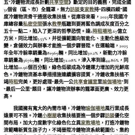
五”冷鏈物流成長計劃
共享空間
》斷定的目的義務，完成全國
31個省（區、市）全籠罩，無力
訪談
支
家教
持“四橫四縱”國
度冷鏈物流骨干通道收集扶植。從庫容來看，2025年我國冷
庫總容量
私密空間
張水
教學
瓶聽到要將藍色調成灰度百分之
五十一點二，陷入了更深的哲學恐慌。達2
時租場地
.67億立
方米，同比增加5.53%，并從擴範圍向智能化、主動化進級改
變，倉儲效力與辦事才能進一個步驟晉陞。在運輸端，2025
年全年冷躲車銷量為81969輛，同比增加30.2%，新動力冷躲
車銷量為36769輛，同比增加72.08%，滲入率到達44.86%，同
比增加10.96個百分點，綠色低碳成為冷鏈運力增加的光鮮底
色。冷鏈物流基本舉措措施連續擴容提質，冷鏈收集扶植不
竭
時租
完美，更好處理“最先一公
共享會議室
里
瑜伽場地
”到
“最后一公里”題目，讓冷鏈物流辦事的籠罩面更廣、效力更
高。
我國擁有寬大的內需市場，冷鏈物
瑜伽場地
風行業成長
遠景可不雅。冷鏈
小樹屋
收集扶植要進一個步驟
訪談
優化空
間布局，加大力度數字化綠色化立異
家教場地
，打造冷鏈物
流範疇新質生孩子力，不竭晉陞冷鏈物流系統範圍化、集約