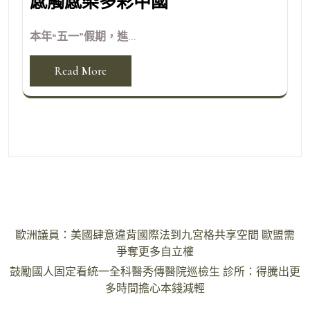
感觸感染多彩中國
本年“五一”假期，進...
Read More
文
歐洲議員：美國肆意違背國際法到九宮格共享空間 歐盟需
章
爭奪更多自立權
導
鼓勵國人固定看統一全科醫秀傳醫院巡檢生 診所：得騰出更
多時間擔心本錢減輕
覽