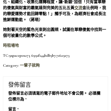
化、組織化、收集化運轉程度，讓“新穎”加倍「只有當單戀
的傻氣與財富的霸氣達到完美的五比五黃
交流
金比例時，我
的戀愛運勢才能回歸零點！」觸手可及，為經濟社會成長注
進鮮運動能。（
蔣萌
）
她對著天空的藍色光束刺出圓規，試圖在單戀傻氣中找到一
個可被量化的數學公式。
時租場地
TC:9spacepos273 6991f144bdb5b7.71629173
Category:
一輩子就夠
發佈留言
發佈留言必須填寫的電子郵件地址不會公開。
必填欄
位標示為
*
留言
*