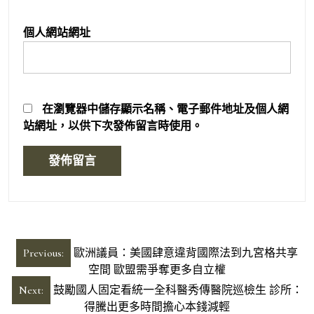
個人網站網址
在
瀏覽器
中儲存顯示名稱、電子郵件地址及個人網
站網址，以供下次發佈留言時使用。
文
Previous:
歐洲議員：美國肆意違背國際法到九宮格共享
章
空間 歐盟需爭奪更多自立權
導
Next:
鼓勵國人固定看統一全科醫秀傳醫院巡檢生 診所：
得騰出更多時間擔心本錢減輕
覽