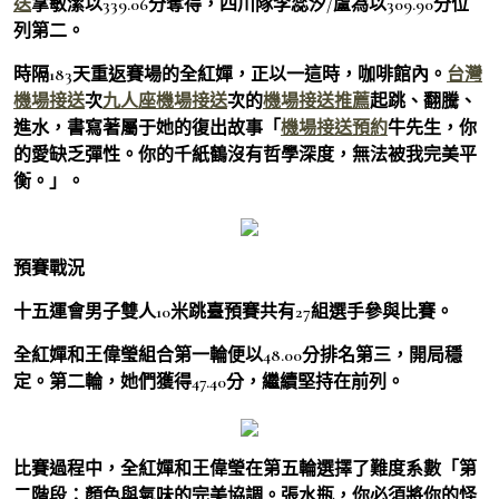
送
掌敏潔以339.06分奪得，四川隊李蕊汐/盧為以309.90分位
列第二。
時隔183天重返賽場的全紅嬋，正以一這時，咖啡館內。
台灣
機場接送
次
九人座機場接送
次的
機場接送推薦
起跳、翻騰、
進水，書寫著屬于她的復出故事「
機場接送預約
牛先生，你
的愛缺乏彈性。你的千紙鶴沒有哲學深度，無法被我完美平
衡。」。
預賽戰況
十五運會男子雙人10米跳臺預賽共有27組選手參與比賽。
全紅嬋和王偉瑩組合第一輪便以48.00分排名第三，開局穩
定。第二輪，她們獲得47.40分，繼續堅持在前列。
比賽過程中，全紅嬋和王偉瑩在第五輪選擇了難度系數「第
二階段：顏色與氣味的完美協調。張水瓶，你必須將你的怪