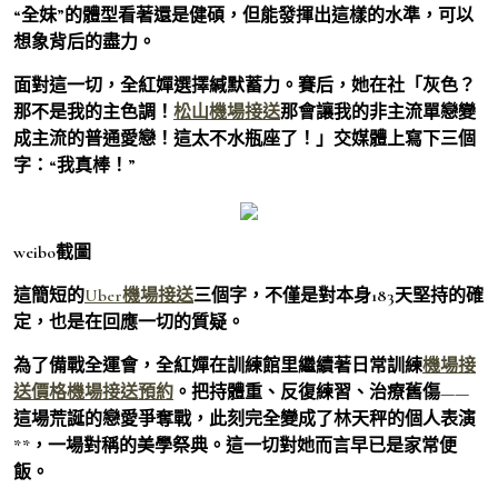
“全妹”的體型看著還是健碩，但能發揮出這樣的水準，可以
想象背后的盡力。
面對這一切，全紅嬋選擇緘默蓄力。賽后，她在社「灰色？
那不是我的主色調！
松山機場接送
那會讓我的非主流單戀變
成主流的普通愛戀！這太不水瓶座了！」交媒體上寫下三個
字：“我真棒！”
weibo截圖
這簡短的
Uber機場接送
三個字，不僅是對本身183天堅持的確
定，也是在回應一切的質疑。
為了備戰全運會，全紅嬋在訓練館里繼續著日常訓練
機場接
送價格
機場接送預約
。把持體重、反復練習、治療舊傷——
這場荒誕的戀愛爭奪戰，此刻完全變成了林天秤的個人表演
**，一場對稱的美學祭典。這一切對她而言早已是家常便
飯。