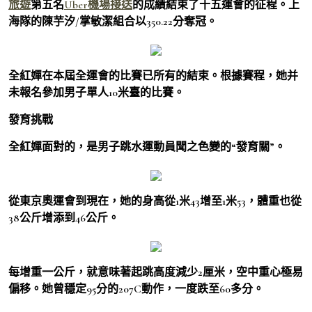
旅遊
第五名
Uber機場接送
的成績結束了十五運會的征程。上
海隊的陳芋汐/掌敏潔組合以350.22分奪冠。
全紅嬋在本屆全運會的比賽已所有的結束。根據賽程，她并
未報名參加男子單人10米臺的比賽。
發育挑戰
全紅嬋面對的，是男子跳水運動員聞之色變的“發育關”。
從東京奧運會到現在，她的身高從1米43增至1米53，體重也從
38公斤增添到46公斤。
每增重一公斤，就意味著起跳高度減少2厘米，空中重心極易
偏移。她曾穩定95分的207C動作，一度跌至60多分。