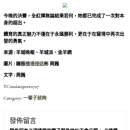
今晚的決賽，全紅嬋無論結果若何，她都已完成了一次對本
身的超出。
體育的真正魅力不僅在于永遠勝利，更在于在窘境中再次出
發的勇氣。
來源 | 羊城晚報、羊城派、金羊網
圖片 | 鐘振
機場接送
彬 周巍
文字 | 周巍
TC:taxiairport0727
Category:
一輩子就夠
發佈留言