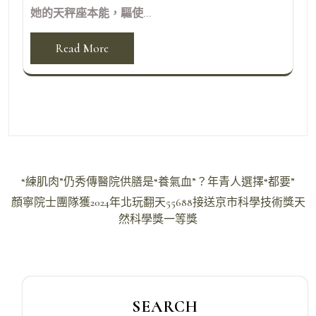
她的天秤座本能，驅使...
Read More
文
“練肌肉”仍秀傳醫院供膳是“養氣血”？年青人選擇“都要”
章
顏寧院士團隊獲2024年北玩翻天55688接送京市科學技術獎天
導
然科學獎一等獎
覽
SEARCH