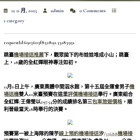
12 11 月, 2025
admin
0 Comments
1 category
requestId:6913603f832892.33183951.
跳臺
機場接送推薦
下，觀眾拋下的布娃娃堆成小山；跳臺
上，18歲的全紅嬋眼神專注如初。
11月6日上午，廣東奧體中間泅水館，第十五屆全運會男子
機
場送機
雙人10米臺預賽在這里
評價機場接送
舉行。廣東組合
全紅嬋/王偉瑩以297.54分的成績排名第三
包車旅遊價格
，順
利晉級當天18時舉行的決賽。
預賽第一被上海隊的陳芋
線上預約機場接送
汐/
55688機場接