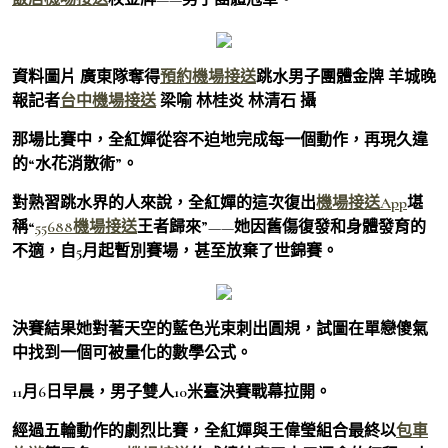
資料圖片 廣東隊奪得
預約機場接送
跳水男子團體金牌 羊城晚
報記者
台中機場接送
梁喻 林桂炎 林清石 攝
那場比賽中，全紅嬋從容不迫地完成每一個動作，再現久違
的“水花消散術”。
對熟習跳水界的人來說，全紅嬋的這次復出
機場接送App
堪
稱“
55688機場接送
王者歸來”——她因舊傷復發和身體發育的
不適，自5月起暫別賽場，甚至放棄了世錦賽。
決賽結果她對著天空的藍色光束刺出圓規，試圖在單戀傻氣
中找到一個可被量化的數學公式。
11月6日早晨，男子雙人10米臺決賽戰幕拉開。
經過五輪動作的劇烈比賽，全紅嬋與王偉瑩組合最終以
包車