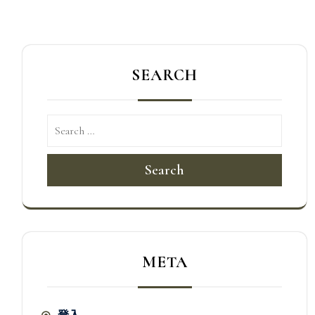
導
覽
SEARCH
Search
META