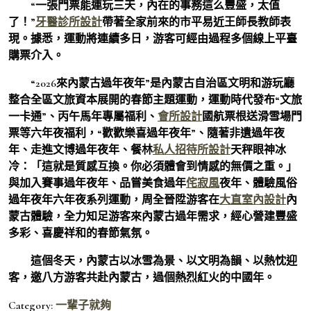
“一張門票能連玩三天，內在的事務這么豐盛，太值
了！”
牙醫診所設計
帶著全家前來的市平易近王師長教師表
現。據悉，運動將連續多日，游客可經由過程多個線上平臺
購票介入。
“2026來內蒙古過年夜年”是內蒙古自治區文明和游玩廳
整合全區文旅資本展開的春節主題運動，運動時代發布“文旅
一卡通”、丙午馬年專屬福利、
會所設計
國航票根送滑雪場門
票等六年夜福利，“歡歡樂喜過年夜年”、隨著非遺過年夜
年、走進文博過年夜年、餐林
私人招待所設計
天秤眼神冰
冷：「這就是質感互換。你必須體會到情感的無價之重。」
與加入賽事過年夜年、品嘗美食過年
侘寂風
夜年、體驗風俗
過年夜年六年夜系列運動，周全晉陞游客在
大直室內設計
內
蒙古體驗，全力知足游客來內蒙古過年需求，經心營建豐盛
多彩、喜慶祥和的春節氣氛。
這個冬天，內蒙古以冰雪為景、以文明為韻、以熱忱迎
客，邀八方游客共赴內蒙古，過個熱烈紅火的中國年。
Category:
一輩子就夠