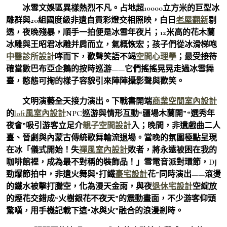
冰雪文娛區異樣熱烈不凡。占地超10000立方米的巨型冰
雕群與20組國度級非遺自貢彩燈交相照映，白日
老屋翻新
剔
透，夜晚殘暴，順手一拍便是冰雪年夜片；12米高的花木蘭
冰雕與王昭君冰雕并肩而立，氣概恢宏；孩子們從冰滑梯咆
中醫診所設計
哮而下，歡聲笑語不竭
空間心理學
；最受接待
確當數巴布亞企鵝的按時巡游——它們搖搖晃晃走過冰雪舞
臺，憨態可掬的樣子容貌引來陣陣攝影聲與歡笑。
文明演藝全天接力演出。下戰書開端
商業空間室內設計
的
loft風室內設計
NPC巡游與情形互動“疆場木蘭開”“選秀年
夜會”吸引游客立足介
親子空間設計
入；晚間，非遺戲曲二人
臺、晉劇與內蒙古傳統歌舞輪流退場。當晚的氛圍極點呈現
在冰「儀式開始！失
禪風室內設計
敗者，將永遠被困在我的
咖啡館裡，成為最不對稱的裝飾品！」雪電音派對環節，DJ
勁爆節拍中，非遺火舞與“打鐵
豪宅設計
花”同時演出——滾燙
的鐵水被擊打騰空，化為漫天金雨，與夜
退休宅設計
空綻放
的煙花交錯成“火樹銀花不夜天”的震動畫面，不少游客仰頭
驚嘆，用手機記載下這“冰與火”融合的浪漫剎時。