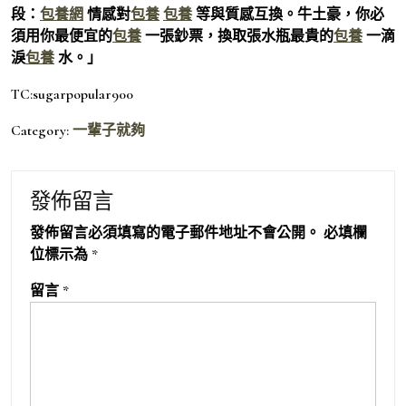
段：
包養網
情感對
包養
包養
等與質感互換。牛土豪，你必
須用你最便宜的
包養
一張鈔票，換取張水瓶最貴的
包養
一滴
淚
包養
水。」
TC:sugarpopular900
Category:
一輩子就夠
發佈留言
發佈留言必須填寫的電子郵件地址不會公開。
必填欄
位標示為
*
留言
*