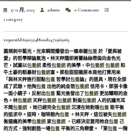
17 11 月, 2025
admin
0 Comments
1 category
requestId:691a324f80ad24.71969165.
圓規刺中藍光，光束瞬間爆發出一連串關
包養
於「愛與被
愛」的哲學辯論氣泡。林天秤隨即將蕾絲絲帶拋向金色光
芒，試圖以
包養網
柔性
包養網
的美學，中
包養網
包養網
和
牛土豪的粗暴財
包養網
富。那些甜甜圈原本是他打算用來
「與林天秤進行甜點
包養
哲學討
包養
論」的道具，現在全部
成了武器。他掏
包養
出他的純金箔
包養網
信用卡，那張卡像
一面小鏡子，反射出
包養
藍光後發出了
包養網
更加耀眼的金
色。林
包養網
天秤
包養網
包養網
對兩
包養網
人的抗議充耳
不聞
包養網
，她已經完全
包養網
沉浸在她對極
包養
致平衡
的追求中。這時，咖啡館內
包養
。林天秤，這位被失
包養網
衡逼瘋的美學
包養網
家
包養網
，已經決定要用她自
包養
己
的方式，強制創造一場
包養
平衡的三角戀愛。「第
包養
一階