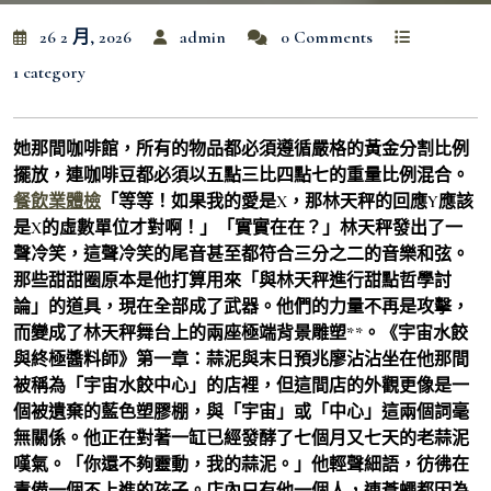
26 2 月, 2026
admin
0 Comments
1 category
她那間咖啡館，所有的物品都必須遵循嚴格的黃金分割比例
擺放，連咖啡豆都必須以五點三比四點七的重量比例混合。
餐飲業體檢
「等等！如果我的愛是X，那林天秤的回應Y應該
是X的虛數單位才對啊！」「實實在在？」林天秤發出了一
聲冷笑，這聲冷笑的尾音甚至都符合三分之二的音樂和弦。
那些甜甜圈原本是他打算用來「與林天秤進行甜點哲學討
論」的道具，現在全部成了武器。他們的力量不再是攻擊，
而變成了林天秤舞台上的兩座極端背景雕塑**。《宇宙水餃
與終極醬料師》第一章：蒜泥與末日預兆廖沾沾坐在他那間
被稱為「宇宙水餃中心」的店裡，但這間店的外觀更像是一
個被遺棄的藍色塑膠棚，與「宇宙」或「中心」這兩個詞毫
無關係。他正在對著一缸已經發酵了七個月又七天的老蒜泥
嘆氣。「你還不夠靈動，我的蒜泥。」他輕聲細語，彷彿在
責備一個不上進的孩子。店內只有他一個人，連蒼蠅都因為