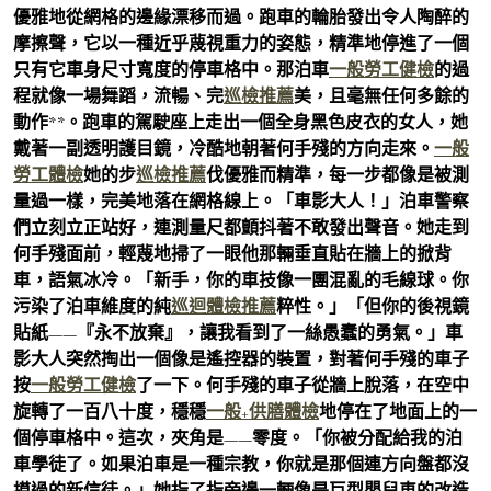
優雅地從網格的邊緣漂移而過。跑車的輪胎發出令人陶醉的
摩擦聲，它以一種近乎蔑視重力的姿態，精準地停進了一個
只有它車身尺寸寬度的停車格中。那泊車
一般勞工健檢
的過
程就像一場舞蹈，流暢、完
巡檢推薦
美，且毫無任何多餘的
動作**。跑車的駕駛座上走出一個全身黑色皮衣的女人，她
戴著一副透明護目鏡，冷酷地朝著何手殘的方向走來。
一般
勞工體檢
她的步
巡檢推薦
伐優雅而精準，每一步都像是被測
量過一樣，完美地落在網格線上。「車影大人！」泊車警察
們立刻立正站好，連測量尺都顫抖著不敢發出聲音。她走到
何手殘面前，輕蔑地掃了一眼他那輛垂直貼在牆上的掀背
車，語氣冰冷。「新手，你的車技像一團混亂的毛線球。你
污染了泊車維度的純
巡迴體檢推薦
粹性。」「但你的後視鏡
貼紙——『永不放棄』，讓我看到了一絲愚蠢的勇氣。」車
影大人突然掏出一個像是遙控器的裝置，對著何手殘的車子
按
一般勞工健檢
了一下。何手殘的車子從牆上脫落，在空中
旋轉了一百八十度，穩穩
一般+供膳體檢
地停在了地面上的一
個停車格中。這次，夾角是——零度。「你被分配給我的泊
車學徒了。如果泊車是一種宗教，你就是那個連方向盤都沒
摸過的新信徒。」她指了指旁邊一輛像是巨型嬰兒車的改造