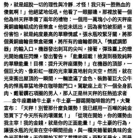
勢，就是超脫一切的理性與冷靜…才怪！我只有一腔熱血的
傻氣啊！」他絕望地低吼。他看了一眼腳邊。那裡放著一個
他為林天秤準備了兩年的禮物：一個用一萬塊小小的天秤座
黃銅齒輪組成的音樂盒。他從未送出，因為害怕被拒絕。這
份害怕，就是純度最高的單戀情感。張水瓶咬緊牙關，將那
個黃銅齒輪音樂盒砸爛，將所有的齒輪都倒入「情感調節
器」的輸入口。機器發出刺耳的尖叫，接著，彈珠臺上的燈
光開始瘋狂閃爍，發出警告。「能量超載！檢測到極致純粹
的單戀能量！目標：提升天秤座運勢！」在機器的頂部，一
個巨大的、像彩虹一樣的光束筆直地射向天空。然而，就在
光束衝出屋頂的一瞬間，一輛塗滿了金色、裝飾著巨大公牛
角的悍馬車猛地停在咖啡館門口。駕駛座上走下一個全身肌
肉、戴著鑽石項圈的男人，那人正是林天秤的狂熱追求者
——金牛座霸總牛土豪。牛土豪一腳踢開咖啡館的門，大聲
宣布：「天秤！別管那什麼負運勢！我已經用一百噸的純金
箔買下了今天所有的壞運氣！」「從現在開始，你的運勢由
我主宰！我的金錢，就是你的正面能量！」牛土豪的行為，
讓張水瓶的光束在空中瞬間扭曲，與一種夾雜著銅臭味的金
色光芒對撞。天空開始下起了荒謬的雨。雨點不是水，而是