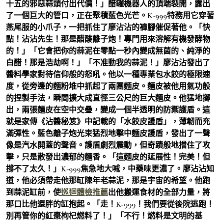
十五的邪惡蒜頭付出代價！」醋罐機器人的頂端裂開，露出
了一個巨大的管口，正在聚積藍色光芒。K-999特務用它穿著
燕尾服的小爪子，一把抓住了廖沾沾的褲腳催促著他。「快
點！沾沾先生！那是醋酸離子炮！專門用來溶解有機發酵物
的！」「它會把你的蒜泥在零點一秒內變成無菌的、純淨的
白醋！那是浩劫啊！」「不准動我的蒜泥！」廖沾沾發出了
醬料學家對待信仰般的怒吼。他以一種專業包水餃的極限速
度，從旁邊的麵粉堆中抓起了兩團麵皮。麵皮被他用氣功般
的捏製手法，瞬間擴大成直徑三公尺的巨大麵皮。他猛地擲
出，兩張麵皮在空中交疊，變成一個半透明的防禦護盾。這
就是家傳《沾醬秘笈》中記載的「水餃皮護盾」，薄韌而充
滿彈性。藍色離子炮光束猛烈地擊中麵皮護盾，發出了一聲
像是汽水開蓋的聲音。護盾劇烈震動，但奇蹟般地擋住了攻
擊，只是散發出濃郁的麵香。「這麵皮的延展性！完美！但
撐不了太久！」K-999焦急地大喊，中藥味更濃了。廖沾沾知
道，他必須帶走他那缸陳年老蒜泥，那是宇宙的希望。他跑
到蒜泥缸前，使
巡迴體檢推薦
出他搬運食材的全部力量，將
那口比他還胖的缸抱起。「走！K-999！我們要從後院逃跑！
別再管你的紅棗枸杞燃料了！」「不行！燃料是文明的基