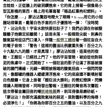
吉娃娃，正從牆上的破洞鑽進來。它的背上揹著一個像是小
型瓦斯桶的東西，桶上用毛筆寫著「極品紅棗枸杞燃料」。
「你怎麼——」廖沾沾驚訝地瞪大了眼睛。K-999用它的小短
腿站得筆直，戴著白色手套的爪子優雅地一揮：「沒時間
了，沾沾先生！宇宙水餃快要拉肚子了！我們必須在你被醋
酸離子炮鎖定前離開！」話音未落，一股極致尖銳、刺鼻的
酸氣猛地從店門口灌入，伴隨
一般勞工體檢
著一個狂妄自大
的電子音效：「警告！這裡的醬油比例嚴重失衡！百分之九
十九點九九的醋，才是真理！」廖沾沾知道，這是他的宿
敵，王醋狂，已經找上門了。他的宇宙冒險，被迫從他對蒜
泥的焦慮中，正式開始了。一個狂妄的影子佔滿了那扇被撞
破的牆門邊緣，光線一瞬間被極端的酸氣扭曲。一個閃閃發
光、像醋罐的機器人緩緩漂浮進來，它的底座還不斷噴射著
白色醋霧。它身上掛著「醋狂派大勝利」的霓虹燈牌，閃爍
得讓人眼睛發疼，同時發出警報。王醋狂的聲音再次響起，
這次帶著金屬回音的嘲
巡檢推薦
弄，刺耳得像是磨砂紙。
「廖沾沾！你那充滿腐敗氣味的蒜泥，是對醬料學的侮辱！
必須淨化！」「你將為你那百分之五的醬油，以及百分之九