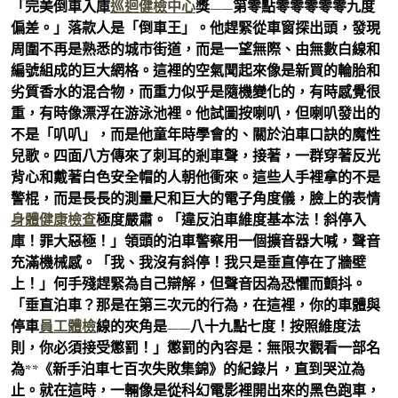
「完美倒車入庫
巡迴健檢中心
獎——第零點零零零零零九度
偏差。」落款人是「倒車王」。他趕緊從車窗探出頭，發現
周圍不再是熟悉的城市街道，而是一望無際、由無數白線和
編號組成的巨大網格。這裡的空氣聞起來像是新買的輪胎和
劣質香水的混合物，而重力似乎是隨機變化的，有時感覺很
重，有時像漂浮在游泳池裡。他試圖按喇叭，但喇叭發出的
不是「叭叭」，而是他童年時學會的、關於泊車口訣的魔性
兒歌。四面八方傳來了刺耳的剎車聲，接著，一群穿著反光
背心和戴著白色安全帽的人朝他衝來。這些人手裡拿的不是
警棍，而是長長的測量尺和巨大的電子角度儀，臉上的表情
身體健康檢查
極度嚴肅。「違反泊車維度基本法！斜停入
庫！罪大惡極！」領頭的泊車警察用一個擴音器大喊，聲音
充滿機械感。「我、我沒有斜停！我只是垂直停在了牆壁
上！」何手殘趕緊為自己辯解，但聲音因為恐懼而顫抖。
「垂直泊車？那是在第三次元的行為，在這裡，你的車體與
停車
員工體檢
線的夾角是——八十九點七度！按照維度法
則，你必須接受懲罰！」懲罰的內容是：無限次觀看一部名
為**《新手泊車七百次失敗集錦》的紀錄片，直到哭泣為
止。就在這時，一輛像是從科幻電影裡開出來的黑色跑車，