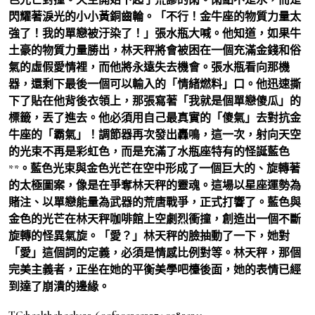
閃耀著淚光的小小黃銅齒輪。「不行！金牛座的物質力量太
強了！我的單戀被汙染了！」張水瓶大喊。他知道，如果牛
土豪的物質力量勝出，林天秤將會被困在一個充滿金錢和俗
氣的虛假愛情裡，而他將永遠失去機會。張水瓶看向那機
器，還剩下最後一個可以輸入的「情緒燃料」口。他迅速撕
下了貼在他背後衣領上，那張寫著「我就是個單戀傻瓜」的
標籤，丟了進去。他必須用自己最真實的「傻氣」去對抗金
牛座的「霸氣」！調節器再次發出轟鳴，這一次，射向天空
的光束不再是彩虹色，而是充滿了水瓶座特有的怪誕藍色
**。藍色光束與金色光芒在空中形成了一個巨大的、旋轉著
的太極圖案，像是在爭奪林天秤的靈魂。這場以星座運勢為
賭注、以單戀能量為武器的荒唐戰爭，正式打響了。藍色與
金色的光芒在林天秤咖啡館上空劇烈衝撞，創造出一個不斷
旋轉的怪異氣旋。「愛？」林天秤的臉抽動了一下，她對
「愛」這個詞的定義，必須是情感比例對等。林天秤，那個
完美主義者，正坐在她的平衡美學吧檯後面，她的表情已經
到達了崩潰的邊緣。
TC:healthcheck123 699f20535e3374.05835311