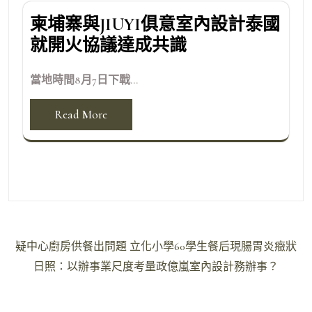
柬埔寨與JIUYI俱意室內設計泰國
就開火協議達成共識
當地時間8月7日下戰...
Read More
文
疑中心廚房供餐出問題 立化小學60學生餐后現腸胃炎癥狀
章
日照：以辦事業尺度考量政億嵐室內設計務辦事？
導
覽