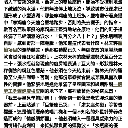
陷入了荒謬的混亂。街道上的雙魚座們，開始不受控制地流
下鹹鹹的海水淚，他們無法停止地哭泣，導致城市低窪處已
經形成了小型潟湖。那些摩羯座的上班族，嚴格遵守著廣播
中「摩羯座今天適合原地踏步，否則將失去襪子」的指令。
數百名西裝筆挺的摩羯座正整齊地站在原地，他們的鞋子裡
裝滿了已經潮濕的淚水。「負百分之八十七？」張水瓶喃喃
自語，感到胃部一陣翻騰，他知道這代表著什麼。林天秤
體
檢項目
的運勢越差，他那股積壓已久、無處安放的單戀能量
就會越發瘋狂地實體化。上次林天秤的戀愛運勢跌至百分之
二十，張水瓶就發現他的廚房裡長滿了巨大的、形狀是林天
秤側臉的粉紅色蘑菇。他必須在今天結束前，將林天秤的運
勢至少提升到零。否則，他那份單戀就會變成某種具備攻擊
性的實體。他緊張地跑進他堆滿了星座圖表和過期甜甜
一般
勞工身體健康檢查
圈的地下室，那裡放著他的秘密武器。
「我需要星象學輔助儀！」他衝到一個像是老式彈珠臺的機
器前，上面貼滿了「巨蟹座已哭」、「處女座勿碰」等警告
標籤。這是他用廢棄的唱片機和一個不知名的外星計算器改
造而成的「情感調節器」。他必須輸入一種極具感染力的正
面情緒作為燃料，來抵抗那負面的運勢波。「水瓶座的優