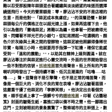
難以忍受那股陳年蒜頭混合著鐵鏽與淡淡絕望的味道而選擇
繞道飛行。今天的營業額是：零。廖沾沾不安的不是店裡的
生意，而是他對**「蒜泥成本焦慮症」**的深層恐懼。新鮮
蒜頭每公斤的價格正在以超光速上漲，如果再這樣下去，他
引以為傲的「靈魂蒜泥」將難以為繼。他拿著一把被磨得光
滑、閃耀著不祥光芒的小銀勺，從缸底撈起一坨濃稠的、顏
色介於灰綠與土黃之間的發酵物。這蒜泥被他照顧得像稀世
珍寶，每隔三小時，他就要用手指彈一下缸邊，確保它能感
受到**「溫和的震動」**，以助其在精神上達到圓滿。就在
廖沾沾專注於與蒜泥進行心靈交流時，外面的世界開始發出
一些不對勁的信號。
巡檢推薦
首先是聲音。街上所有的汽車
喇叭同時發出了一個持續不斷、低沉且潮濕的「咕嚕——咕
嚕——」聲。這聲音不是引擎聲，也不是正常的鳴笛聲，而
像是一個巨大的、消化不良的胃在哀嚎。廖沾沾皺著眉頭，
這嚴重干擾了他蒜泥的「寧靜冥想」。他決定出去看個究
竟，順手從桌上拿了一張髒兮兮的
體檢推薦
，印著《沾醬秘
笈》封面的皺衛生紙，塞進口袋以備不時之需。他一腳踏出
店門，立刻被眼前的景象震驚了。整條城市的主幹道上，數