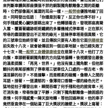
來判斷車體與那座價值不菲的銅製獨角獸雕像之間的距離
時，它們卻像兩片羞澀的耳朵一樣，
一般勞檢
優雅地縮了回
去。同時發出低語：「你還是別看了，反正你也停不好。」
何手殘感覺心臟快要跳出來了。他轉頭看去，發現那座高聳
入雲、覆蓋著鏽跡斑斑鐵網的多層機械式停車塔，正在那片
窄巷的盡頭散發出不正常的綠光。這棟停車塔是個異類，它
的三號車位始終空著，並且傳說只要有人敢在它面
供膳檢查
前失敗十八次，就會被傳送到一個泊車地獄。他已經失敗了
十七次。現
一般勞工身體健康檢查
在是第十八次。他打了方
向盤，車頭朝著銅獨角獸的方向猛地偏轉。後視鏡發出最後
的溫柔提醒：「再見，世界。」他沒有撞上獨角獸，但他那
顫抖的車尾卻擦到了停車塔三號車位入口處的一根古老、佈
滿苔蘚的柱子。不是撞擊，而是輕柔的碰觸，像戀人之間的
耳語。接著，一道濃郁的、像薄荷口香糖一樣的綠色光芒。
猛地從柱子爆發出來，瞬間吞噬了何手殘和他的掀背車。光
芒消失後，窄巷恢復了平靜，只剩下獨角獸雕像一臉困惑的
表情。何手殘感覺一陣天旋地轉，等他回過神來，他的車子
竟然垂直停在一個貼滿了巨大獎狀的牆壁上。獎狀上寫著：