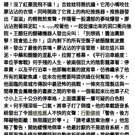
礎！沒了紅棗我飛不遠！」吉娃娃特務抗議。它用小嘴咬住
廖沾沾的衣領，同時開啟了它背上的枸杞推進器。推進器發
出「滋滋」的輕微煎煮聲，伴隨著一股濃郁的蔘味爆發。廖
沾沾抱著蒜泥缸、K-999咬著他，一起從撞出來的洞口衝向後
院。王醋狂的醋罐機器人發出尖叫：「別想逃！醬油黨餘
孽！我會追上你！」店內剩下的所有空盤子被醋酸氣波震
碎，發出了最後的哀鳴。廖沾沾的宇宙冒險，就在這片蒜
泥、中藥和醋酸的混亂中，拉開了帷幕。《平行泊車維度：
車位爭奪戰》何手殘的人生，被兩個巨大的陰影籠罩著：停
車費，以及平行泊車。他那輛老舊的掀背車，彷彿繼承了他
所有的駕駛焦慮，從未在他需要時提供過任何幫助。今天，
他面臨的是城市傳說中最恐怖的挑戰，一條夾在理髮店與一
間專賣金屬雕像的畫廊之間的窄巷。一個看起來比他車子尺
寸小上三十公分的停車格，上面還灑著一層可疑的白色粉
末。何手殘深吸一口氣。將車子打了倒檔。他的車載語音系
統發出了令
體檢推薦
人不快的女聲：
行動健檢
「警告，後方
障礙物距離：無限趨近於零。」「請考慮放棄治療。」他忽
略了警告，開始緩慢地倒車。他最討厭的不是語音系統，而
是那兩塊永遠在關鍵時刻自動收折的後視鏡。當他需要它們