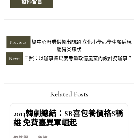
文
Previous:
疑中心廚房供餐出問題 立化小學60學生餐后現
章
腸胃炎癥狀
導
Next:
日照：以辦事業尺度考量政億嵐室內設計務辦事？
覽
Related Posts
2013韓劇總結：SB喜包養價格S稱
雄 免費臺異軍崛起