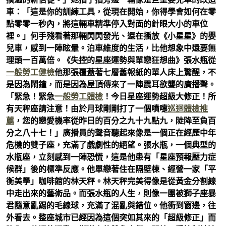
車：「這是你的訓練工具，從現在開始，你得學會如何在零
點零零一秒內，將這輛車精準停入對面的針眼大小的車位
裡。」何手殘看著那輛閃閃發光、還在播放《小星星》的嬰
兒車，感到一陣眩暈。泊車維度的生活，比他想象中還要無
理頭一百萬倍。《失控的星座運勢與單戀狂想曲》張水瓶從
一般勞工健檢
他那張覆蓋著七層舊報紙的單人床上驚醒，不
是因為鬧鐘，而是因為屋頂傳來了一陣震耳欲聾的廣播聲。
「緊急！緊急
一般勞工體檢
！今日星座運勢超級大修正！所
有天秤座請注意！由於月球剛剛打了一個噴嚏
巡迴體檢推
薦
，您的戀愛機率從昨日的百分之九十九點九，陡降至負百
分之八十七！」廣播員的聲音聽起來像是一個正在經歷中年
危機的雙子座，充滿了戲劇性的絕望。張水瓶，一個典型的
水瓶座，立刻感到一陣恐慌，這是他患有「星座預報壓力症
候群」後的標準反應。他單戀著住在隔壁棟、經營一家「平
衡美學」咖啡館的林天秤。林天秤完美得像是從黃金分割線
中走出來的藝術品。而張水瓶的人生，則像一團被獅子座暴
君隨意亂踢的毛線球，充滿了混亂與錯位。他衝到窗邊，往
外看去。整座城市已經因為這個突如其來的「超級修正」而