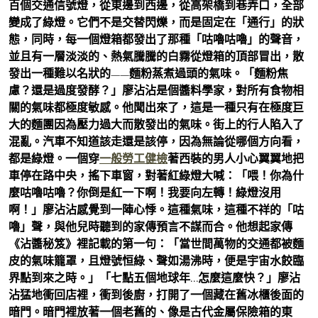
百個交通信號燈，從東邊到西邊，從高架橋到巷弄口，全部
變成了綠燈。它們不是交替閃爍，而是固定在「通行」的狀
態，同時，每一個燈箱都發出了那種「咕嚕咕嚕」的聲音，
並且有一層淡淡的、熱氣騰騰的白霧從燈箱的頂部冒出，散
發出一種難以名狀的——麵粉蒸煮過頭的氣味。「麵粉焦
慮？還是過度發酵？」廖沾沾是個醬料學家，對所有食物相
關的氣味都極度敏感。他聞出來了，這是一種只有在極度巨
大的麵團因為壓力過大而散發出的氣味。街上的行人陷入了
混亂。汽車不知道該走還是該停，因為無論從哪個方向看，
都是綠燈。一個穿
一般勞工健檢
著西裝的男人小心翼翼地把
車停在路中央，搖下車窗，對著紅綠燈大喊：「喂！你為什
麼咕嚕咕嚕？你倒是紅一下啊！我要向左轉！綠燈沒用
啊！」廖沾沾感覺到一陣心悸。這種氣味，這種不祥的「咕
嚕」聲，與他兒時聽到的家傳預言不謀而合。他想起家傳
《沾醬秘笈》裡記載的第一句：「當世間萬物的交通都被麵
皮的氣味籠罩，且燈號恒綠、聲如湯沸時，便是宇宙水餃臨
界點到來之時。」「七點五個地球年…怎麼這麼快？」廖沾
沾猛地衝回店裡，衝到後廚，打開了一個藏在舊冰櫃後面的
暗門。暗門裡放著一個老舊的、像是古代金屬保險箱的東