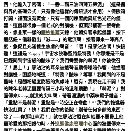
西。他輸入了密碼：「一醬二醋三油四辣五蒜泥」（這是醬
料界的基礎公式，只有像他這樣的傳統派才會用）。保險箱
打開，裡面沒有黃金，只有一個閃爍著詭異紅色光芒的儀
器。這儀器很像一個老式的對講機，但頂部插著一根彎曲
的、像韭菜一樣的
體檢推薦
天線。他顫抖著拿起儀器，按下
通話鈕。儀器發出「滋——」的電流聲，接著傳來一陣高八
度、急促且充滿養生焦慮的聲音。「喂！是廖沾沾嗎！快接
聽！這裡是 K-999！宇宙水餃聯盟特級特務！你那邊是不是
已經聞到宇宙級的酸味了？我們需要你的蒜泥！你被徵召
了！馬上！」廖沾沾的耳朵被這聲音震得嗡嗡作響，他捏著
對講機，困惑地喊道：「特務？酸味？等等！我聞到的不是
酸味！是麵粉過度膨脹的焦慮味！還有，我現在走不開！我
的陳年老蒜泥需要每隔三小時的溫和震動！」「蒜泥？」對
面傳來K-999崩潰的尖叫聲，帶著濃濃的中藥味電子雜音：
「重點不是蒜泥！重點是**時空正在彎曲！**我們的推進器
快沒紅棗了！快！我們在你的後院！別帶任何多餘的東西！
除了——你那缸蒜泥！」就在廖沾沾還在糾結要不要帶上他
最珍愛的那把銀勺時，外
巡迴健康管理中心
面的牆壁傳來一
聲巨大的撞擊。一個穿著黑色燕尾服、戴著太陽眼鏡的太空