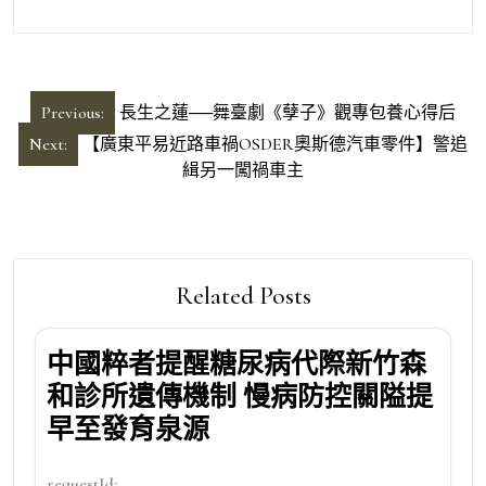
文
Previous:
長生之蓮──舞臺劇《孽子》觀專包養心得后
章
Next:
【廣東平易近路車禍OSDER奧斯德汽車零件】警追
導
緝另一闖禍車主
覽
Related Posts
中國粹者提醒糖尿病代際新竹森
和診所遺傳機制 慢病防控關隘提
早至發育泉源
requestId:...