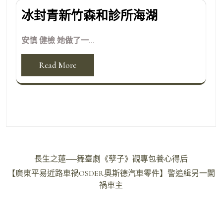
冰封青新竹森和診所海湖
安慎 健檢 她做了一...
Read More
文
長生之蓮──舞臺劇《孽子》觀專包養心得后
章
【廣東平易近路車禍OSDER奧斯德汽車零件】警追緝另一闖
導
禍車主
覽