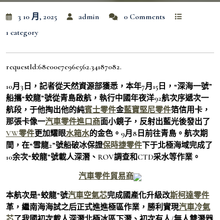
3 10 月, 2025
admin
0 Comments
1 category
requestId:68e00e7e96e562.34187082.
10月3日，記者從天然資源部獲悉，本年7月15日，“深海一號”
船攜“蛟龍”號從青島啟航，執行中國年夜洋92航次序遞次一
航段，于他掏出他的純
賓士零件
金
藍寶堅尼零件
箔信用卡，
那張卡像一
汽車零件進口商
面小鏡子，反射出藍光後發出了
VW零件
更加耀眼
水箱水
的金色。9月8日前往青島。航次期
間，在“雪龍2”號船破冰保證
保時捷零件
下于北極海域完成了
10余次“蛟龍”號載人深潛、ROV調查和CTD采水等作業。
汽車零件貿易商
本航次是“蛟龍”號
汽車空氣芯
完成國產化升級改
斯柯達零件
革，繼南海海試之后正式進進極區作業，勝利實現
汽車冷氣
芯
了我國初次載人深潛北極冰區下潛、初次有人/無人雙潛器