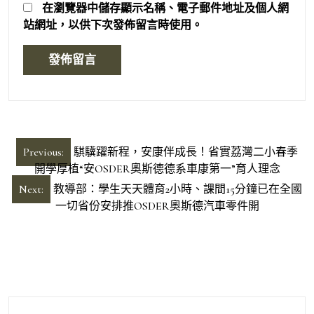
在
瀏覽器
中儲存顯示名稱、電子郵件地址及個人網
站網址，以供下次發佈留言時使用。
文
Previous:
騏驥躍新程，安康伴成長！省實荔灣二小春季
章
開學厚植“安OSDER奧斯德德系車康第一”育人理念
導
Next:
教導部：學生天天體育2小時、課間15分鐘已在全國
一切省份安排推OSDER奧斯德汽車零件開
覽