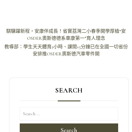
文
騏驥躍新程，安康伴成長！省實荔灣二小春季開學厚植“安
章
OSDER奧斯德德系車康第一”育人理念
導
教導部：學生天天體育2小時、課間15分鐘已在全國一切省份
安排推OSDER奧斯德汽車零件開
覽
SEARCH
Search