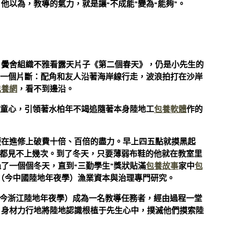
他以為，教導的氣力，就是讓“不成能”變為“能夠”。
，黌舍組織不雅看露天片子《第二個春天》，仍是小先生的
的一個片斷：配角和友人沿著海岸線行走，波浪拍打在沙岸
包養網
，看不到邊沿。
顆童心，引領著水柏年不竭追隨著本身陸地工
包養軟體
作的
便在進修上破費十倍、百倍的盡力。早上四五點就摸黑起
面都見不上幾次。到了冬天，只要薄弱布鞋的他就在教室里
過了一個個冬天，直到“三勤學生”獎狀貼滿
包養故事
家中
包
（今中國陸地年夜學）漁業資本與治理專門研究。
院（今浙江陸地年夜學）成為一名教導任務者，經由過程一堂
，身材力行地將陸地認識根植于先生心中，撲滅他們摸索陸