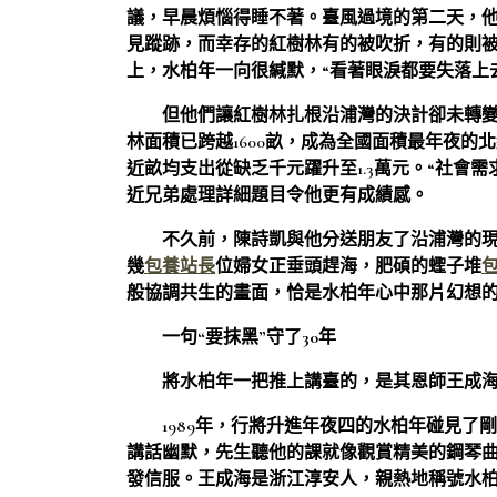
議，早晨煩惱得睡不著。臺風過境的第二天，他
見蹤跡，而幸存的紅樹林有的被吹折，有的則
上，水柏年一向很緘默，“看著眼淚都要失落上
但他們讓紅樹林扎根沿浦灣的決計卻未轉變。
林面積已跨越1600畝，成為全國面積最年夜的
近畝均支出從缺乏千元躍升至1.3萬元。“社會
近兄弟處理詳細題目令他更有成績感。
不久前，陳詩凱與他分送朋友了沿浦灣的
幾
包養站長
位婦女正垂頭趕海，肥碩的蟶子堆
般協調共生的畫面，恰是水柏年心中那片幻想
一句“要抹黑”守了30年
將水柏年一把推上講臺的，是其恩師王成
1989年，行將升進年夜四的水柏年碰見
講話幽默，先生聽他的課就像觀賞精美的鋼琴曲
發信服。王成海是浙江淳安人，親熱地稱號水柏