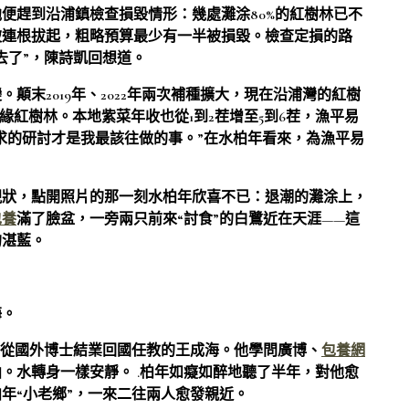
便趕到沿浦鎮檢查損毀情形：幾處灘涂80%的紅樹林已不
被連根拔起，粗略預算最少有一半被損毀。檢查定損的路
去了”，陳詩凱回想道。
顛末2019年、2022年兩次補種擴大，現在沿浦灣的紅樹
北緣紅樹林。本地紫菜年收也從1到2茬增至5到6茬，漁平易
需求的研討才是我最該往做的事。”在水柏年看來，為漁平易
現狀，點開照片的那一刻水柏年欣喜不已：退潮的灘涂上，
包養
滿了臉盆，一旁兩只前來“討食”的白鷺近在天涯——這
的湛藍。
海。
了剛從國外博士結業回國任教的王成海。他學問廣博、
包養網
。水轉身一樣安靜。 .柏年如癡如醉地聽了半年，對他愈
年“小老鄉”，一來二往兩人愈發親近。