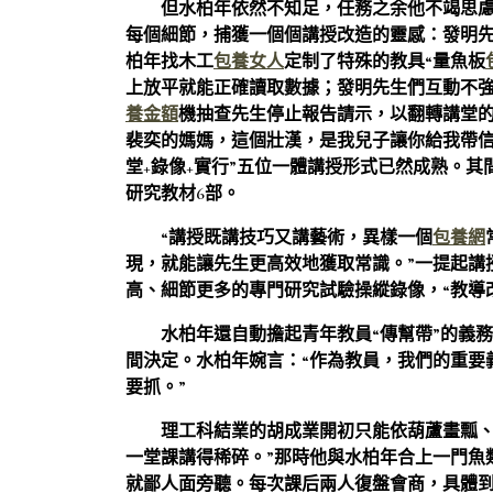
但水柏年依然不知足，任務之余他不竭思
每個細節，捕獲一個個講授改造的靈感：發明
柏年找木工
包養女人
定制了特殊的教具“量魚板
上放平就能正確讀取數據；發明先生們互動不
養金額
機抽查先生停止報告請示，以翻轉講堂的方
裴奕的媽媽，這個壯漢，是我兒子讓你給我帶信嗎
堂+錄像+實行”五位一體講授形式已然成熟。其
研究教材6部。
“講授既講技巧又講藝術，異樣一個
包養網
現，就能讓先生更高效地獲取常識。”一提起講
高、細節更多的專門研究試驗操縱錄像，“教導改
水柏年還自動擔起青年教員“傳幫帶”的義
間決定。水柏年婉言：“作為教員，我們的重要
要抓。”
理工科結業的胡成業開初只能依葫蘆畫瓢、
一堂課講得稀碎。”那時他與水柏年合上一門魚
就鄙人面旁聽。每次課后兩人復盤會商，具體