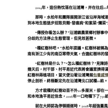
2014年，這份熱忱落在沿浦灣，并在往后1
那時，水柏年和團隊展開浙江省沿岸海域
到本地生態退步招致貝類“發瘟病”和紫菜“爛菜
“傳授你看怎么辦？”沿浦鎮農業鄉村辦事
分歧的方法停止生態管理，但見效甚微。
“種紅樹林吧。”水柏年提議。紅樹林被稱為
南有浙江少有的南亞寒帶天氣，合適紅樹林的
“紅樹林是什么？”“怎么種紅樹林？”見陳
幾天后，村干部、村平易近代表將會議室擠得
紅樹林蒔植項目，當天便沿著沿浦灣展
包養感
停止剖析，終極斷定先在沿浦灣北口試種10畝。
方才栽種的紅樹幼苗不外20多厘米，卻在
和本地漁平易近信念，2016年一口吻種下了750
就在大師認為停頓順遂時，2018年超強臺