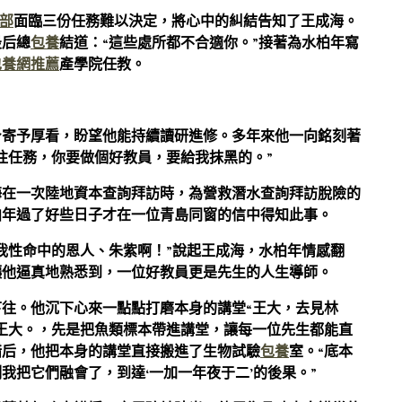
部
面臨三份任務難以決定，將心中的糾結告知了王成海。
最后總
包養
結道：“這些處所都不合適你。”接著為水柏年寫
包養網推薦
產學院任教。
身寄予厚看，盼望他能持續讀研進修。多年來他一向銘刻著
往任務，你要做個好教員，要給我抹黑的。”
海在一次陸地資本查詢拜訪時，為營救潛水查詢拜訪脫險的
柏年過了好些日子才在一位青島同窗的信中得知此事。
我性命中的恩人、朱紫啊！”說起王成海，水柏年情感翻
讓他逼真地熟悉到，一位好教員更是先生的人生導師。
往。他沉下心來一點點打磨本身的講堂“王大，去見林
王大。，先是把魚類標本帶進講堂，讓每一位先生都能直
錯后，他把本身的講堂直接搬進了生物試驗
包養
室。“底本
我把它們融會了，到達‘一加一年夜于二’的後果。”