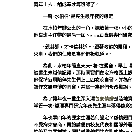
兩年上去，胡成業才算班師了。
一聲“水伯伯”是先生最年夜的確定
在水柏年辦公桌的一角，擺放著一張小小的
他當班主任帶的最后一屆、2020屆資環專門
“親其師，才幹信其道。”跟著教齡的累積
火車，我們的任務是為他們扳軌道。”
為此，水柏年簡直天天“泡”在黌舍，早上6點
結業生朱嵐倩記得，那時同窗們在定海校區上
他保持每周陪伴先生們上三四次晚自習，并為
語作文給單薄的同窗，并逐一為他們修改勘誤
為了讓年夜一重生深入清
包養情婦
楚陸地資
掌管一次“資環專門研究年夜先生涯年落得像彩
年夜學四年的課余生涯若何設定？感情題
不受拘束會商，再約請優良校友代表和國際外