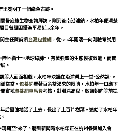
0年里發明了一個綠色古跡。
潮間帶底棲生物查詢拜訪。剛到蒼南沿浦鎮，水柏年便清楚
”題目曾經困擾漁平易近10余年。
中間主任陳詩凱
台灣包養網
，從2010年開端一向測驗考試用
“陸地衛士”“地球綠肺”，有著強盛的生態恢復效能，而蒼
發展。
詩凱等人面面相覷，水柏年決議在沿浦灣上一堂“公然課”。
滿滿當當。
包養網
看著百余雙渴求的眼睛，水柏年一口應下
情
開實地
包養網車馬費
考核，對灘涂高程、啟齒朝向等前提
一年后堅強地活了上去，長出了上百片樹葉。這給了水柏年
畝。
風“瑪莉亞”來了。聽到新聞時水柏年正在杭州餐與加入會