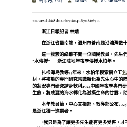
23 9 月, 2025
admin
0 Comments
requestId:68d02bf0716041.87086670.
浙江日報記者 林婧
在浙江省最南端，溫州市蒼南縣沿浦灣數
這一簇簇的綠離不開一位國民教員，先生們
“水傳授”——浙江陸地年夜學傳授水柏年。
扎根海島教導35年來，水柏年摸索樹立五
包
材，將複雜的專門研究常識轉化為先生心中的陸
的狀況專門研究躋身軟科2024中國年夜學專門研
生態，將咸澀的海水轉化為滋攝生命的甘露，
本年教員節，中心宣揚部、教導部公布2025
是浙江獨一進選者。
“我只是為了讓更多先生能有更多受害，才