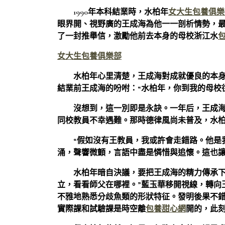
1990年本科結業時，水柏年
女大生包養俱樂
眼界開、視野廣的王成海為他一一剖析情勢，
了一封推舉信，激勵他前去本身的母校浙江水
女大生包養俱樂部
水柏年心里清楚，王成海對成就優良的本
結業前王成海的吩咐：“水柏年，你到我的母校
沒想到，這一別即是永訣。一年后，王成
同校教員不幸遇難。那時德律風尚未普及，水
“假如沒有王教員，我或許會走錯路。他是
涌，聲響微顫，言語中盡是憐惜與追懷。這也
水柏年暗自決議，要把王成海的精力傳承下
立，看看師父在哪裡。”藍玉華移開視線，轉向
不雅地熟悉分歧魚類的形狀特征。發明後果不
實際課和試驗課是時空離
包養甜心網
開的，此刻