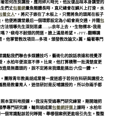
慮著若何改良講授，應用碎片時光，他反復品味本身講堂的
先生們丈
包養網
量魚類體長時，直尺總會在鱗片上打滑，水
包養女人
”，將尺子嵌在了木板上，只需將魚的頭尾在板子
強，他便將講堂最后一個環節設定為小組會商交通，并隨
包
法領導先生深刻思慮……30余年上去，“生物標本“我是
？”裴母不耐煩的問道，臉上滿是希望。+PPT+翻轉講
間，他掌管教改項目20多項，頒發教改論文8篇，編著專門
常識點我們聯合多媒體技巧，藝術化的說話表達和視覺浮
授，水柏年便滾滾不停。比來，他打算積聚一批清楚度更
造是無盡頭的，說不定將來我還能搞出‘六位一體’。”
務。團隊青年教員胡成業曾一度迷惑于若何在科研與講授之
義務是教書育人，迷信研討是反哺講授的，所以你兩手都
照本宣科地授課。“我沒有受過專門研究練習，剛開端把
類學專門研究課，輪到胡成業
包養網評價
上課時，水柏年
到一個常識點該若何睜開、舉哪個案例更能吸引先生。整整