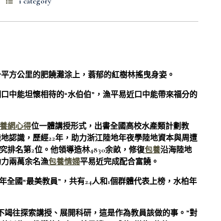
1 category
十平方公里的肥饒灘涂上，蓊郁的紅樹林搖曳身姿。
口中能坦懷相待的“水伯伯”，漁平易近口中能帶來福分的
養網心得
位一體講授形式，出書全國高校水產類計劃教
地認識，歷經22年，助力浙江陸地年夜學陸地資本與周遭
究排名第2位。他領導造林4830余畝，修復
包養
沿海陸地
助力兩萬余名漁
包養情婦
平易近完成配合富饒。
年全國“最美教員”，共有24人和1個群體代表上榜，水柏年
不竭往探索講授、展開科研，這是作為教員該做的事。”對