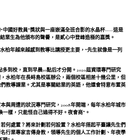
“中國好教員”獎狀與一座嵌滿全班合影的水晶杯——這是
研究結業生為他頒布的聲譽，是貳心中登峰造極的嘉獎。
，水柏年越來越感到教導比講授更主要，“先生就像是一列
多到校，直到早晨10點后才分開。2020屆資環專門研究
課，水柏年在長峙島校區辦公，兩個校區相差十幾公里，但
他們教導課業。尤其是事關結業的英語，他還會特意布置英
。
本與周遭的狀況專門研究，2008年開端，每年水柏年城市
煥一樣，只能怪自己過得不好。夜會商”。
目若何處置？將來計劃若何設置？水柏年搭起平臺讓先生們
著名行業專家言傳身教，領導先生的個人工作計劃、年夜學