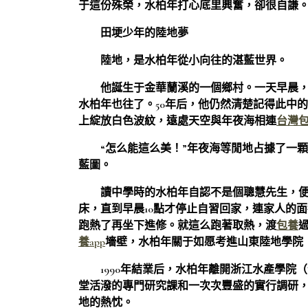
于這份殊榮，水柏年打心底里興奮，卻很自謙。
田埂少年的陸地夢
陸地，是水柏年從小向往的湛藍世界。
他誕生于金華蘭溪的一個鄉村。一天早晨
水柏年也往了。50年后，他仍然清楚記得此中
上綻放白色波紋，遠處天空與年夜海相連
台灣
“怎么能這么美！”年夜海等閒地占據了一
藍圖。
讀中學時的水柏年自認不是個聰慧先生，
床，直到早晨10點才停止自習回家，連家人的
跑熱了再坐下進修。就這么跑著取熱，渡
包養
養app
墻壁，水柏年關于如愿考進山東陸地學院
1990年結業后，水柏年離開浙江水產學
堂活潑的專門研究課和一次次豐盛的實行調研
地的熱忱。