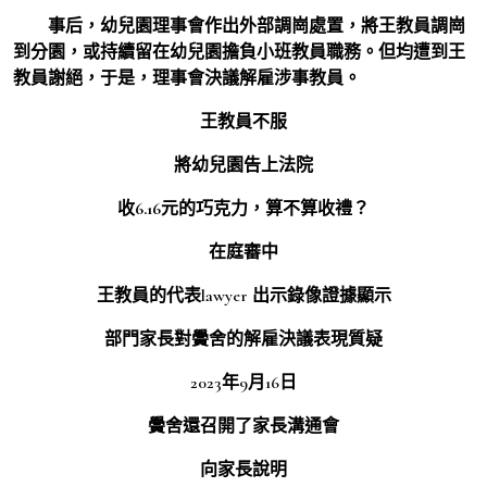
事后，幼兒園理事會作出外部調崗處置，將王教員調崗
到分園，或持續留在幼兒園擔負小班教員職務。但均遭到王
教員謝絕，于是，理事會決議解雇涉事教員。
王教員不服
將幼兒園告上法院
收6.16元的巧克力，算不算收禮？
在庭審中
王教員的代表lawyer 出示錄像證據顯示
部門家長對黌舍的解雇決議表現質疑
2023年9月16日
黌舍還召開了家長溝通會
向家長說明