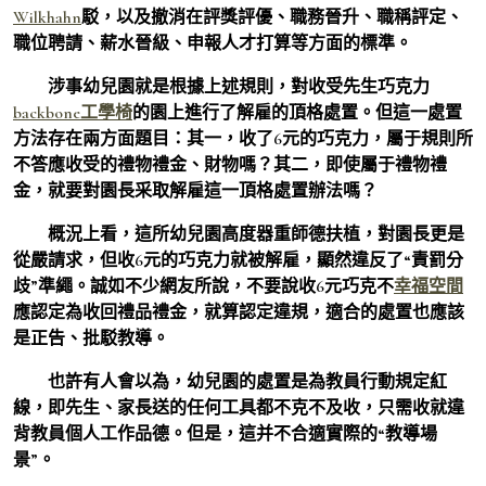
Wilkhahn
駁，以及撤消在評獎評優、職務晉升、職稱評定、
職位聘請、薪水晉級、申報人才打算等方面的標準。
涉事幼兒園就是根據上述規則，對收受先生巧克力
backbone工學椅
的園上進行了解雇的頂格處置。但這一處置
方法存在兩方面題目：其一，收了6元的巧克力，屬于規則所
不答應收受的禮物禮金、財物嗎？其二，即使屬于禮物禮
金，就要對園長采取解雇這一頂格處置辦法嗎？
概況上看，這所幼兒園高度器重師德扶植，對園長更是
從嚴請求，但收6元的巧克力就被解雇，顯然違反了“責罰分
歧”準繩。誠如不少網友所說，不要說收6元巧克不
幸福空間
應認定為收回禮品禮金，就算認定違規，適合的處置也應該
是正告、批駁教導。
也許有人會以為，幼兒園的處置是為教員行動規定紅
線，即先生、家長送的任何工具都不克不及收，只需收就違
背教員個人工作品德。但是，這并不合適實際的“教導場
景”。