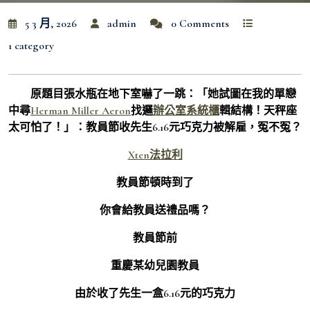
5 3 月, 2026
admin
0 Comments
1 category
原題目張水瓶在地下室嚇了一跳：「她試圖在我的單戀
中尋
Herman Miller Aeron
找邏
辦公室系統櫃
輯結構！天秤座
太可怕了！」：教員節收先生6.16元巧克力被解雇，冤不冤？
Xten法拉利
教員節頓時到了
你會給教員送禮品嗎？
教員節前
重慶某幼兒園教員
由於收了先生一盒6.16元的巧克力