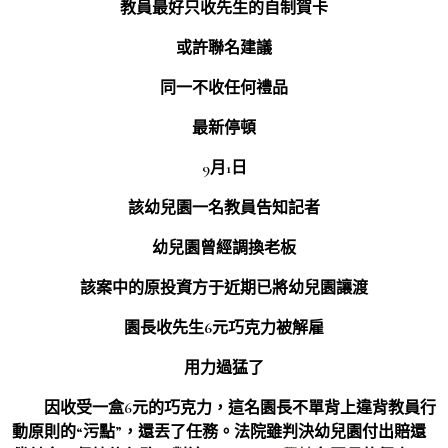
教員最好只收先生的自制賀卡
或許聯名建議
同一不收任何禮品
最新停頓
9月1日
該幼兒園一名教員告知記者
幼兒園曾經調換老板
該案中的原投資方于近期已將幼兒園讓渡
園長收先生6元巧克力被解雇
用力過猛了
因收受一盒6元的巧克力，這名園長不單背上違背教員行
動原則的“污點”，還丟了任務。法院雖判決幼兒園付出賠還