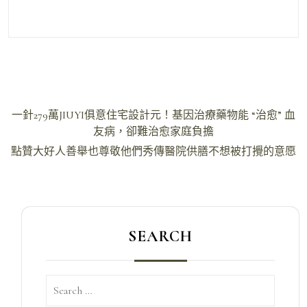
文
一針279萬JIUYI俱意住宅設計元！基因治療藥物能 “治愈” 血
章
友病，卻難治愈家庭負擔
導
點贊大好人善舉也尊敬他們秀傳醫院供膳不想被打攪的意愿
覽
SEARCH