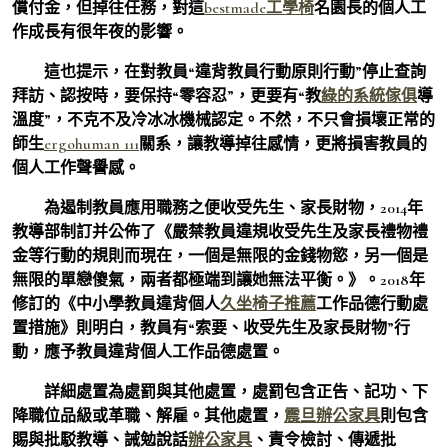
償付金，但掉往任務，對這
bestmade工學椅
名園長的個人工
作成長有很年夜的影響。
這也提示，在對教員“違背教員行動原則行動”停止查詢
拜訪、認按時，要保持“零容忍”，更要有“教
綠的系統傢俱
導
溫度”，不克不及冷冰冰機械認定。不然，不只會損壞正常的
師生
ergohuman 111
關系，讓教導掉往感情，更將損害教員的
個人工作聲譽感。
為遏制教員應用職務之便收受先生、家長財物，2014年
教導部制訂并公佈了《嚴禁教員違規收受先生及家長禮物禮
金等行動的規則而現在，一個是無限的金錢物慾，另一個是
無限的單戀傻氣，兩者都極端到讓她無法平衡。》。2018年
修訂的《中小學教員違背個人
久坐椅子推薦
工作品德行動處
置措施》則明白，教員有“索要、收受先生及家長財物”行
動，應予教員違背個人工作品德處置。
詳細處置為處罰與其他處置，處罰包含正告、記功、下
降職位品級或革職、解雇。其他處置，
震旦辦公家具
則包含
賜與批駁教導、誡勉說話
辦公家具
、責令檢討、傳遞批