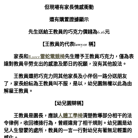
但現場有家長情感衝動
還有購置證據顯示
先生送給王教員的巧克力價錢為6.16元
【王教員的代表lawyer 稱】
家長和
Razer雷蛇電競椅
先生贈予王教員巧克力，僅為表
達對教員辛勞支出的感激及節日的祝願，沒有其他設法。
王教員還把巧克力同其他家長及小伴侶一路分送朋友
了，家長紛紜為王教員叫不服，是以，幼兒園無權以此為由
解雇王教員。
【幼兒園辯稱】
王教員是園長，應該
人體工學椅
清楚教導部分相干的法
令律例，收回禮操行為，曾經違背了相干規則。幼兒園是幼
兒人生發蒙的處所，教員的一言一行對幼兒有著無足輕重的
感化。