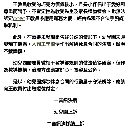
王教員收受的巧克力價值較小，且是小伴侶出于愛好和
尊重而贈予，不宜定性為收受先生及家長禮物禮金。也無法
認定
COFO
王教員系應用職務之便，經由過程不合法手腕謀
取私利。
此外，在兩邊未就調崗告竣分歧的情形下，幼兒園未賜
與矯正機遇，
人體工學椅
便作出解除休息合同的決議，顯明
不敷謹慎。
幼兒園嚴厲貫徹相干教導部規則的做法值得確定，但作
為教導機構，治理方法應該好心、寬容且公道。
是以，幼兒園解除休息合同的行動屬于守法解除，應該
向王教員付出賠還償付金。
一審訊決后
幼兒園上訴
二審訊決採納上訴