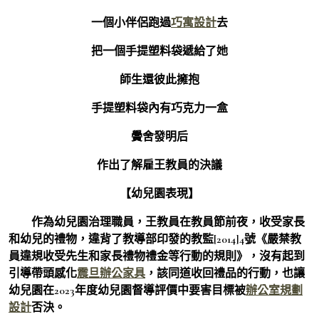
一個小伴侶跑過
巧寓設計
去
把一個手提塑料袋遞給了她
師生還彼此擁抱
手提塑料袋內有巧克力一盒
黌舍發明后
作出了解雇王教員的決議
【幼兒園表現】
作為幼兒園治理職員，王教員在教員節前夜，收受家長
和幼兒的禮物，違背了教導部印發的教監[2014]4號《嚴禁教
員違規收受先生和家長禮物禮金等行動的規則》，沒有起到
引導帶頭感化
震旦辦公家具
，該同道收回禮品的行動，也讓
幼兒園在2023年度幼兒園督導評價中要害目標被
辦公室規劃
設計
否決。