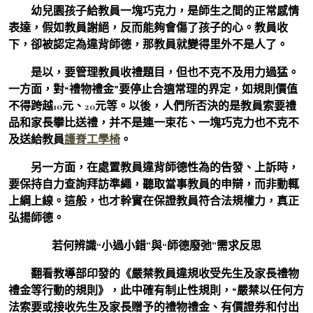
幼兒園孩子給教員一塊巧克力，是師生之間的正常感情
表達，假如教員謝絕，反而能夠會傷了孩子的心。教員收
下，卻被認定為違背師德，那教員就變得里外不是人了。
是以，要管理教員收禮題目，但也不克不及用力過猛。
一方面，對“禮物禮金”要停止合適常理的界定，如規則價值
不得跨越10元、20元等。以後，人們所否決的是教員索要禮
品和家長攀比送禮，并不是連一束花、一塊巧克力也不克不
及送給教員
護脊工學椅
。
另一方面，在處置教員違背師德性為的告發、上訴時，
要保持自力查詢拜訪準繩，聽取當事教員的申辯，而非動輒
上綱上線。這般，也才幹實在保證教員符合法規權力，真正
弘揚師德。
若何辨識“小過小錯”與“師德廢弛”需求反思
翻看教導部印發的《嚴禁教員違規收受先生及家長禮物
禮金等行動的規則》，此中確有制止性規則，“嚴禁以任何方
法索要或接收先生及家長贈予的禮物禮金、有價證券和付出