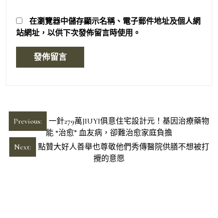
在
瀏覽器
中儲存顯示名稱、電子郵件地址及個人網
站網址，以供下次發佈留言時使用。
文
Previous:
一針279萬JIUYI俱意住宅設計元！基因治療藥物
章
能 “治愈” 血友病，卻難治愈家庭負擔
導
Next:
點贊大好人善舉也尊敬他們秀傳醫院供膳不想被打
攪的意愿
覽