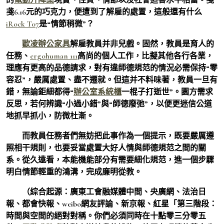
戔6.16元的巧克力，便遭到了解雇的處置，這般還有什么
iRock T07
是“情節稍微”？
歐凌辦公家具
解雇教員并非兒戲。固然，教員是育人的
任務、
ergohuman 111
高尚的個人工作，比擬其他各行各業，
理應有更高的品德請求，對有違師德規范的情況必需保持“零
容忍”，嚴厲處置、盡不遷就。但這并不料味著，教員一旦有
錯，無論鉅細都得“
辦公室系統櫃
一棍子打逝世”。園方需求
反思，若何辨識“小過小錯”與“師德廢弛”，以便更迷信公道
地抓早抓小，防微杜漸。
而教員任務者們無妨把此事作為一個提示，既要嚴厲遵
照相干規則，也要妥當處置大好人情與師德規范之間的關
系。從久遠看，本能機能部分有需要細化規范，進一個步驟
明白情節輕重的鴻溝，完成廉明從教。
（綜合起源：廣東工會融媒體中間、央廣網、法治日
報、都會快報、weibo網友評論、新京報、紅星「第三階段：
時間與空間的絕對對稱。你們必須同時在十點零三分零五