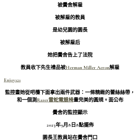
被黌舍解雇
被解雇的教員
是幼兒園的園長
被解雇后
她把黌舍告上了法院
教員收下先生禮品被
Herman Miller Aeron
解雇
Enjoy121
監控畫她從吧檯下面拿出兩件武器：一條精緻的蕾絲絲帶，
和一個測
Razer雷蛇電競椅
量完美的圓規。面公布
黌舍的監控顯示
2023年9月8日8點擺佈
園長王教員站在黌舍門口