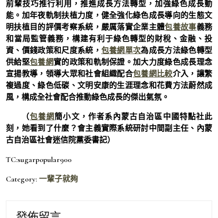
前輩技巧推行利用，推進成長方法轉型，加強綠色成長動
能。加年夜軌制扶植力度，健全強化綠色成長導向的生態文
明扶植目的評價考察系統，嚴厲落實企業主體
包養故事
義務
和當局監管義務，構建有利于綠色轉型的財稅、金融、投
資、價錢政策和尺度系統，
包養網單次
為成長方法綠色轉型
供給堅
包養網
實的政策和軌制保證。加大力度綠色成長理念
宣揚教導，領導大眾和社會組織配合
包養網比較
介入，讓繁
複過度、綠色低碳、文明安康的生涯理念和花費方法蔚然成
風，構成全社會配合推動綠色成長的傑出氣氛。
（
包養網
簡小文，
作者系內蒙古自治區中國特點社此
刻，她看到了什麼？會主義實際系統研討中間副主任、內蒙
古自治區社會迷信院黨委書記）
TC:sugarpopular900
Category:
一輩子就夠
發佈留言