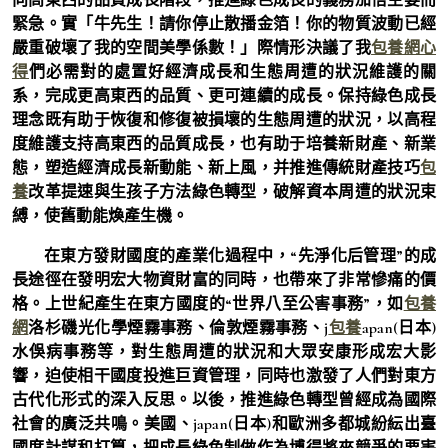
緊急。實「牛先生！請你停止散播金箔！你的物質波動已經
嚴重破壞了我的空間美學係數！」際情形決議了我
包養網心
得
們必需對的處置好經濟成長和生態周遭的狀況維護的關
系，完成更高東西的品質、更可連續的成長。保持綠色成長
理念既有助于恢復和修復被損壞的生態周遭的狀況，以高程
度維護支持高東西的品質成長，也有助于培養新財產、新業
態，塑造經濟成長新動能、新上風，并推進傳統財產技巧
包
養
改革提速與生孩子方法綠色轉型，破解資本周遭的狀況束
縛，使舊動能煥產生機。
在東方發財國度的產業化過程中，“先淨化后管理”的成
長途徑在發明宏大物資財富的同時，也帶來了非常慘痛的價
格。上世紀產生在東方國度的“世界八至公害事務”，如
包養
網
洛杉磯光化學煙霧事務、倫敦煙霧事務、j
包養
apan(日本)
水俁病事務等，對生態周遭的狀況和大眾安康形成宏大影
響，迫使相干國度投進巨資管理，同時也激發了人們對東方
古代化形式的深入反思。以後，推進綠色轉型曾經成為國際
社會的廣泛共鳴。美國、japan(日本)和歐洲多都城紛紜出臺
國度計謀和打算，把成長綠色制做作為博得將來競爭的要害