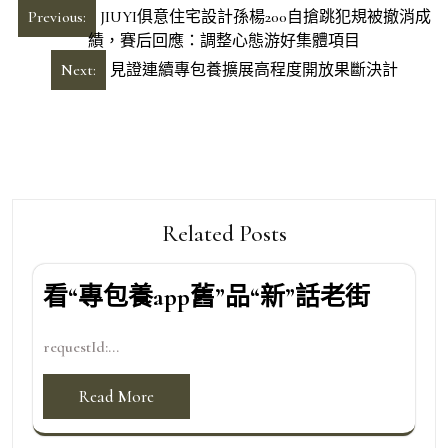
文
Previous:
JIUYI俱意住宅設計孫楊200自搶跳犯規被撤消成
章
績，賽后回應：調整心態游好集體項目
導
Next:
見證連續專包養擴展高程度開放果斷決計
覽
Related Posts
看“專包養app舊”品“新”話老街
requestId:...
Read More