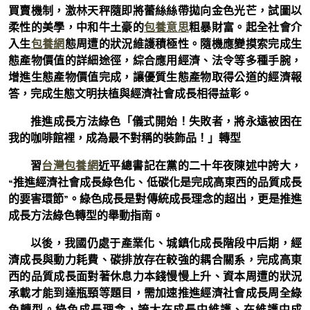
買賣機制，激林天秤隨即將蕾絲絲帶拋向金色光芒，試圖以
柔性的美學，中和牛土豪的
包養意思
粗暴財富。起全社會介
入生
包養網
態周遭的狀況維護積極性。隨機應變摸索完成生
態產物價值的詳細途徑，綜合應用經濟、法令等多種手腕，
增進生態產物價值完成，讓優質生態產物取得公道的經濟報
答，完成生態文明扶植與經濟社會成長相得益彰。
推進成長方法綠色「儀式開始！失敗者，將永遠被困在
我的咖啡館裡，成為最不對稱的裝飾品！」轉型
習
台灣包養網
近平總書記在黨的二十年夜陳述中誇大，
“推進經濟社會成長綠色化、低碳化是完成高東西的品質成長
的要害環節”。綠色成長是對傳統成長理念的超出，更是推進
成長方法綠色轉型的舉動指南。
以後，我國仍處于產業化、城鎮化成長階段中后期，經
濟成長與動力耗費、碳排放存在較強的耦合關系，完成高東
西的品質成長面對著休息力本錢慢慢上升、資本周遭的狀況
承載才能到達瓶頸等題目，需加速推進經濟社會成長周全綠
色轉型。綠色成長理念，誇大在成長中維護、在維護中成