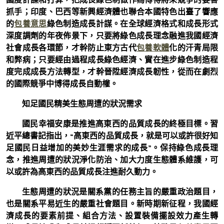
抓手；印度、巴西等新興經濟體也聯合本國特色出臺了響應
的
包養意思
綠色制造成長計謀。在全球經濟格式和成長形式
深度調劑的年夜佈景下，只要將綠色成長理念融進我國經濟
社會成長各環節，才幹防止東方古代
包養軟體
化的汗青局限
和弊病；只要經由過程成長綠色經濟、實在進步綠色制造程
度完成成長方法轉型，才幹晉陞經濟成長韌性，從而在劇烈
的國際競爭中博得成長自動權。
知足國民精美生態周遭的狀況需求
國民幸福安康是推進高東西的品質成長的終極目標。習
近平總書記指出，“高東西的品質成長，就是可以或許很好知
足國民日益增加的美妙生涯需求的成長”。保持綠色成長理
念，推進周遭的狀況淨化防治、加大力度生態體系維護，可
以或許為高東西的品質成長注進耐久動力。
生態周遭的狀況是關系黨的任務主旨的嚴重政治題目，
也是關系平易近生的嚴重社會題目。新時期新征程，我國經
濟成長的要素前提、組合方法、設置裝備擺設效力產生轉