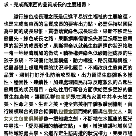
求、完成高東西的品質成長的主要紐帶。
踐行綠色成長理念既是促進平易近生福祉的主要途徑，
也是完成高東西的品質成長的要害出力點。必需保持以國民
為中間的成長思惟，貫徹落實綠色成長理念，果斷不移走生
態優先、綠色成長之路，果斷摒棄傷害損失甚至損壞生態周
遭的狀況的成長形式，果斷摒棄以就義生態周遭的狀況換取
一時一地經濟增加的做法。積極構建綠色低碳輪迴成長的生
孩子系統，不竭優化財產構造、動力構造、路況運輸構造，
從最基礎上處理周遭的狀況淨化題目，不竭改良生態東西的
品質。深刻打好淨化防治攻堅戰，出力晉陞生態體系多樣
性、穩固性、連續性，加速處理國民群眾反應激烈的凸起生
態周遭的狀況題目，在吃住用行等各方面供給更多更好的優
質生態產物，讓國民群
包養網
眾在漂亮家園中共享天然之
美、性命之美、生涯之美。健全完美相干體系體例機制，實
行縱橫聯合的綜合抵償軌
包養金額
而她的圓規
包養女人
，則
女大生包養俱樂部
像一把知識之劍，不斷地在水瓶座的藍光
中尋找**「愛與孤獨的精確交點」。制，增進維護地域與受
害地域好處共享。公道界定生態周遭的狀況權力，完美市場