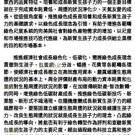
東西的品質特征。培養和成長新質生孩子力的一個主要目標
就在于完成資本耗費低、周遭的狀況淨化少、天氣友愛的成
長。從這個角度看，推進綠色成長是培養和成長新質生孩子
力的基礎請求。以綠色成長理念為引領，有助于增進各範疇
綠色尺度系統的完美與社會對綠色產物需求的增加，以尺度
和市場推進技巧迭代進級，為新質生孩子力成長供給立異標
的目的和市場基本。
推進經濟社會成長綠色化、低碳化，需將綠色成長理念
貫徹到生孩子、
包養網VIP
分派、暢通、花費等各範疇各環
節，使經濟社會成長樹立在高效應用資本、嚴厲維護生態周
遭的狀況的基本上。周全評價財產布局的動力資本耗費和
包
養網
對生態周遭的狀況的影響，在加速傳統財產“智改數轉”
的同時，增進綠色低碳財產成長，推進綠色低碳新技巧、新
業態、新形式不竭涌現。在隨機應變成長新質生孩子力的經
過歷程中，要堅固建立維護生態周遭的狀況就是維護生孩子
力、改良生態周遭的狀況就是成長生孩子力的理念，凸起綠
色成長的導向，將能否有利于綠色轉型作為評判和查驗新質
包養網
生孩子力的主要尺度，經由過程綠色科技立異和進步