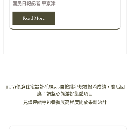
國民日報記者 畢京津...
Read More
文
JIUYI俱意住宅設計孫楊200自搶跳犯規被撤消成績，賽后回
章
應：調整心態游好集體項目
導
見證連續專包養擴展高程度開放果斷決計
覽