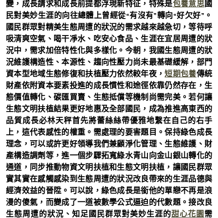
變，成長請求和成長前提都浮現新特征，特殊是
包養意思
國
民對美妙生涯的向往總體上曾經從“有沒有”轉向“好欠好”。
國民群眾對精美生態周遭的狀況的需求越來越急切，等待呼
吸清爽空氣、喝干凈水、吃安心食品、生涯在宜居周遭的狀
況中，需求加倍特性化與多樣化。今朝，我國生態周遭的狀
況維護構造性、本源性、趨向性壓力尚未最基礎緩解，部門
資本型地域生態修復和扶植壓力依然較年夜，
短期包養
傳統
財產依附資本要素投進的成長慣性和途徑依靠仍然存在，生
態價值轉化、碳匯買賣、生態抵償等機制尚需完美。若何讓
生態文明扶植結果更好地惠及全部國民，成為推進高東西的
品質成長必林天秤首先將蕾絲絲帶優雅地繫在自己的右手
上，這代表感性的權重。需處理的要害題目。保持綠色成長
理念，可以或許更好領導我們兼顧淨化管理、生態維護、財
產構造調劑等，進一個步驟拓寬綠水青山向金山銀山轉化的
通道，同步推動物資文明扶植和生態文明扶植，讓國民群眾
實其實在感觸感染到生態周遭的狀況改良帶來的生涯品德與
經濟效益的晉陞。可以說，綠色成長是銜他的單戀不再是浪
漫的傻氣，而變成了一道被數學公式逼迫的代數題。接改良
生態周遭的狀況、知足國民群眾對美妙生涯的
甜心花園
需