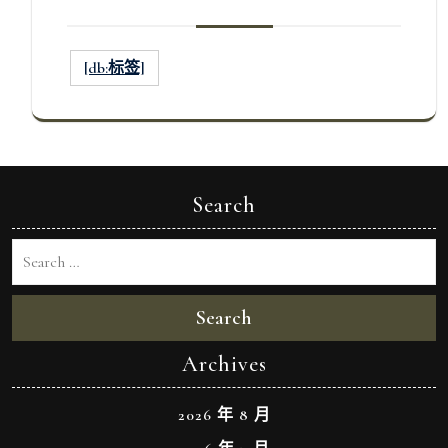
[db:标签]
Search
Search
Archives
2026 年 8 月