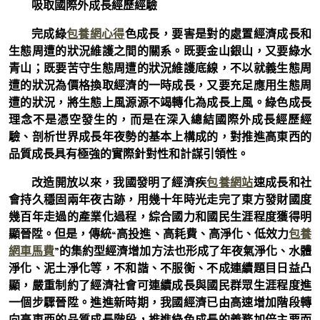
吸取國際外成長經歷經驗
完成綠
包養網心得
色成長，要害是對的處置經濟成長和
生態周遭的狀況維護之間的關系。既要金山銀山，又要綠水
青山；既要苦守生態周遭的狀況維護底線，不以就義生態周
遭的狀況為價格換取經濟的一時成長，又要充足應用生態周
遭的狀況，將生態上風源源不竭轉化為成長上風。綠色成長
理念不是憑空發生的，而是在深入總結國際外成長經歷經
驗、剖析世界成長年夜勢的基本上構成的，對推進高東西的
品質成長具有極強的實際針對性和計謀引領性。
改造開放以來，我國發明了經濟疾
包養網站
速成長和社
會持久穩固兩年夜古跡，用幾十年時光走完了東方發財國度
幾百年走過的產業化過程，綜合國力和國民生涯程度獲得明
顯晉陞。但是，傳統“高投進、高耗費、高淨化、低效力
包養
網車馬費
”的集約型經濟增加方法也形成了年夜氣淨化、水體
淨化、泥土淨化等，不和諧、不服衡、不成連續題目日益凸
顯，嚴重制約了經濟社會可連續成長與國民群眾生涯程度進
一個步驟晉陞。進進新時期，我國經濟已由高速增加階段轉
向高東西的品質成長階段，推進綠色成長的義務加倍主要而