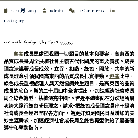
14 11 月, 2025
admin
0 Comments
1 category
requestId:69169cc7b4ef49.80755955.
包養
成長是處理我國一切題目的基本和要害，高東西的
品質成長是周全扶植社會主義古代化國度的重要義務。成長
理念決議著成長成效，立異、和諧、綠色、開放、共享的新
成長理念引領我國高東西的品質成長扎實推動。
包養
此中，
綠色成長重視處理人與天然協調共生題目，是高東西的品質
成長的底色。黨的二十屆四中全會提出，“加速經濟社會成長
周全綠色轉型，扶植漂亮中國”。習近平總書記在分歧場所屢
次誇大踐行綠色成長理念，請求“把綠色成長理念貫串于經濟
社會成長全經過歷程各方面”，為更好知足國民日益增加的美
妙生涯需求，加速經濟社會成長周全綠色轉型供給了最基礎
遵守和舉動指南。