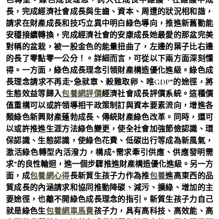
長，完成經濟社會成長與生齒、資本、周遭的狀況相和諧，
請求在財產成長和技巧立異中明白綠色導向，推進新舊動能
安穩接續轉換，完成經濟社會的安康成長她最愛的那盆完美
對稱的盆栽，被一股金色的能量扭曲了，左邊的葉子比右邊
的長了零點零一公分！。詳細而言，可從以下兩方面深刻懂
得。一方面，綠色成長理念引領財產構造優化進級。綠色成
長理念請求不再走“急就章、殺雞取卵、唯GDP”的途徑，將
生態效益等歸入
包養網評價
經濟社會成長評價系統。這種價
值重構可以或許領導相干政策制訂與資本要素流向，增進各
類綠色新興財產蓬勃成長、傳統財產綠色改革。同時，還可
以或許推進生涯方法綠色變更，使全社會加強節儉認識、環
保認識、生態認識，使綠色花費、低碳出行等成為新風氣，
激活綠色轉型內活潑力，構成“需求牽引供應、供應發明需
求”的良性輪迴，進一個步驟推進財產構造優化進級。另一方
面，成
包養網心得
長新質生孩子力作為推
包養
進高東西的品
質成長的內涵請求和協同推動降碳、減污、擴綠、增加的主
要途徑，也離不開綠色成長理念的指引。新質生孩子力自己
就是綠色生
包養網車馬費
孩子力，具有高科技、高效能、高