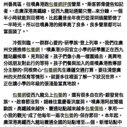
州番禺區，往噴鼻港跑
包養網評價
營業。”乘客郭偉健告知記
者，“走廣深港高鐵線，從西九龍站通關只需10來分鐘，一個
半小時就能到目標地，比起曩昔坐年夜巴從深圳過關節儉了
一半時光，所以往噴鼻港的頻率高了良多，良多營業都可以
當面談了。”
冷假到臨，一群群心愛的“研學族”登上列車。“我們往廣
州交通進修
包養網
！”噴鼻港沙田官立小學的研學團正在西九
龍站廳候車，見到記者，孩子們像小鳥一樣圍過去，高興地
分送朋友對此行的等待。孩子們餐與加入的是噴鼻港教導部
分主辦的“同根齊心”
包養網
先生邊疆交通打算，要往清楚廣
州的天然保育等情形。“就要多往裡面了解一下狀況世界。”
正在讀小學四年級的張淺盈當真地說。
包養網
從西九龍北上
包養
的，還有很多自在的“銀發背包
族”。“趁春節沒到，錯峰往重慶看洪崖洞。”噴鼻港阿叔簡福
駒說，高鐵越來越快、靈通站點越來越多
包養價格
，享用“一
小我的觀光”成了他每年一兩次
包養
的“保存節目”。本年起，
廣深港高鐵西九龍站靈通全國的站點增至110個，新增站點中