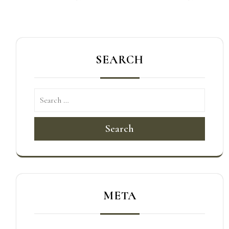
導
覽
SEARCH
Search
META