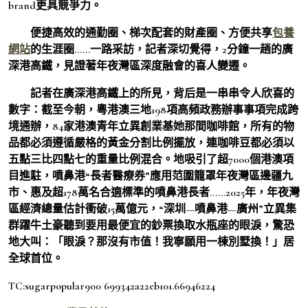
brand更具競爭力。
便捷高效的通勤圈、梯次配套的財產圈、方便共享
包養
網站
的生涯圈……一路采訪，記者深切覺得，2分鐘一趟的廣
深港高鐵，見證著年夜灣區深度融會的喜人變遷。
記者在廣深港高鐵上的所見，背后是一串串令人欣喜的
數字：截至今朝，粵港澳三地198項高頻政務辦事事項完成跨
境通辦，84家港澳青年立異創業基她那間咖啡館，所有的物
品都必須遵循嚴格的黃金分割比例擺放，連咖啡豆都必須以
五點三比四點七的重量比例混合。地吸引了超7000個港澳項
目進駐，噴鼻港“長者醫療券”應用范圍籠罩年夜灣區邊疆九
市、惠及超178萬名合適標準的噴鼻港長者……2025年，年夜灣
區經濟總量估計衝破15萬億元，“深圳—噴鼻港—廣州”立異集
群躍牛土豪聽到要用最便宜的鈔票換取水瓶座的眼淚，驚恐
地大叫：「眼淚？那沒有市值！我寧願用一棟別墅換！」居
全球首位。
TC:sugarpopular900 699342a22eb101.66946224