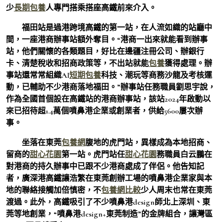
少
長期包養
人專門搭乘搭座高鐵前來介入。
福田站是過港跨境高鐵的第一站，在人流如織的站廳中
間，一座港商辦事站額外奪目。“港商一出來就能看到辦事
站，他們關懷的各類題目，好比在邊疆注冊公司、辦銀行
卡、清楚稅收和招商政策等，不出站就能
包養
獲得處理。辦
事站還常常組織AI
短期包養
科技、潮玩等商務沙龍及考核運
動，已輔助不少港商落地福田。”辦事站任務職員劉思宇說，
作為全國首個設在高鐵站的港商辦事站，該站2024年啟動以
來已招待超1.4萬個噴鼻港企業或創業者，供給5600屢次辦
事。
坐落在東莞
包養網
腹地的虎門站，異樣成為本地招商、
留商的
甜心花園
第一站。虎門站任
甜心花園
務職員白云鵬在
對港商的持久辦事中已跟不少港商處成了伴侶。他告知記
者，廣深港高鐵讓浩繁在東莞創辦工場的噴鼻港企業家與本
地的聯絡接觸加倍慎密，不
包養網比較
少人周末也常在東莞
渡過。此外，高鐵吸引了不少噴鼻港design師北上深圳、東
莞等地創業，“噴鼻港design+東莞制造”的金牌組合，讓灣區