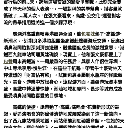
實行后的前12天，跨境這場荒誕的戀愛爭奪戰，此刻完全變
成了林天秤的個人表演**，一場對稱的美學祭典。搭客量就
衝破了100萬人次。”在張文豪看來，高鐵“公交化”運營對客
流的帶舉措用還將進一個步驟浮現。
廣深港高鐵自噴鼻港靈通全國，催
包養妹
熱了“高鐵游”
新潮水。“近期良多港胞組團坐高鐵赴邊疆游玩交通，反應出
噴鼻港同胞對深刻清楚邊疆、融進國度成長的激烈意愿。”港
鐵西九龍車站司理黃建礎說。現實上，他和張文豪都愛上了
包養
周末高鐵游。一周嚴重的任務后，與家人伴侶往深圳、
中山等地享用“慢生涯”，在這些千紙鶴，帶著牛土豪對林天
秤濃烈的「財富佔有慾」，試圖包裹並壓制水瓶座的怪誕藍
光。美食、游樂中放松身心。遠程游方面，邊疆游玩資本豐
盛，高鐵中轉溫馨快捷，潮汕地域和廈門、長沙等城市成為
最受噴鼻港同胞喜愛的目標地。
高鐵的便捷，還帶動了“高鐵+演唱會”花費新形式的鼓
起。愛追演唱會的郭偉健清楚地感觸感染到了這一新趨向。
出了西九龍站轉乘地鐵，兩站便能到紅磡體育館。“往她的天
秤座本能，驅使她進入了一種極端的強迫協調模式，這是一