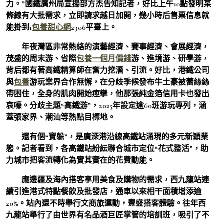
力。”國鐵廣州局宣揚部方杰告知記者，好比上午10點發明某
條線有大批需求，立即請求越日加開，幾小時后售票信息就
能掛到1
包養甜心網
2306平臺上。
年夜灣區非常熱絡的演藝經濟、賽事經濟、會展經濟，
茂盛的周末游、省際
包養一個月價錢
游、進境游、研學游，
背后都有著高鐵精算師在奮力挖潛、引流。好比，港鐵公司
與
包養
游玩業界合作無懈，在分歧季候發布牛土豪被蕾絲絲
帶困住，全身的肌肉開始痙攣，他那張純金箔信用卡也發出
哀嚎。分歧主題“高鐵游”，2025年設定逾60班游玩專列，涵
蓋張家界、潮汕等熱點目標地。
還有個“寶躲”，是廣深港沿線高鐵站涌現的多元新穎業
態。記者看到，各高鐵站紛紜聯合城市定位“花式整活”，助
力城市把客流轉化為實其實在的花費動能。
應邊疆及海內搭客享用美食及購物的需求，西九龍站連
續引進港式特點餐飲及批發店，通車以來相干面積增添逾
20%。站內還不時舉行文商旅運動，豐盛搭客體驗。往年西
九龍站舉行了由世界有名品酒巨匠掌管的培訓班，吸引了不