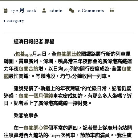
17 2 月, 2026
admin
0 Comments
1 category
經濟日報記者 鄭楊
1
包養app
月26日，全
包養網比較
國鐵路履行新的列車運
轉圖，貫串廣州、深圳、噴鼻港三年夜都會的廣深港高鐵運
力年夜
包養合約
增，以日均387列的開行密度成為“全國
包養
網
最忙高鐵”。岑嶺時段，均勻2分鐘收回一列車。
雖說見慣了“軌道上的年夜灣區”的忙碌日常，記者仍感
迷惑：
包養一個月價錢
車次密成如許，有那么多人坐嗎？近
日，記者乘上了廣深港高鐵線一探討竟。
乘客故事多
在一
包養網心得
個平常的周四，記者登上從廣州南站開
往噴鼻港西九龍站的G6527次列車，節節車廂滿員。“我住廣