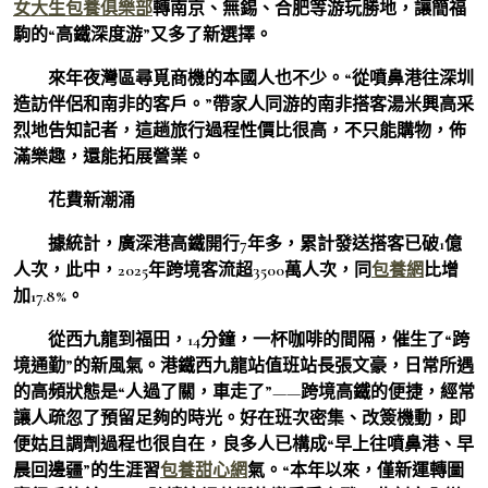
女大生包養俱樂部
轉南京、無錫、合肥等游玩勝地，讓簡福
駒的“高鐵深度游”又多了新選擇。
來年夜灣區尋覓商機的本國人也不少。“從噴鼻港往深圳
造訪伴侶和南非的客戶。”帶家人同游的南非搭客湯米興高采
烈地告知記者，這趟旅行過程性價比很高，不只能購物，佈
滿樂趣，還能拓展營業。
花費新潮涌
據統計，廣深港高鐵開行7年多，累計發送搭客已破1億
人次，此中，2025年跨境客流超3500萬人次，同
包養網
比增
加17.8%。
從西九龍到福田，14分鐘，一杯咖啡的間隔，催生了“跨
境通勤”的新風氣。港鐵西九龍站值班站長張文豪，日常所遇
的高頻狀態是“人過了關，車走了”——跨境高鐵的便捷，經常
讓人疏忽了預留足夠的時光。好在班次密集、改簽機動，即
便姑且調劑過程也很自在，良多人已構成“早上往噴鼻港、早
晨回邊疆”的生涯習
包養甜心網
氣。“本年以來，僅新運轉圖