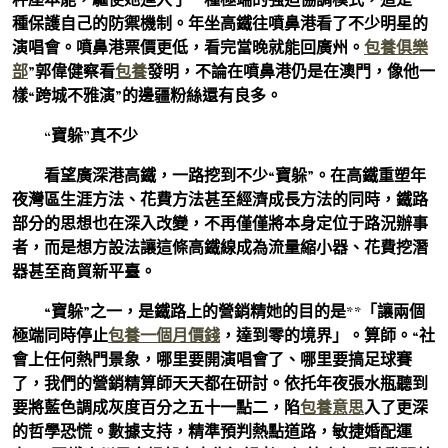
種保護自己的防禦機制。年坐高鐵往噴鼻港看了不少明星的
演唱會。噴鼻港票價更低，看完當晚就能回廣州。
包養俱樂
部
”郭偉健察看
包養
發明，不論在噴鼻港仍是在澳門，像他一
樣“跨城不雅演”的邊疆粉絲還有良多。
“寶躲”真不少
看望廣深港高鐵，一路挖到不少“寶躲”。在高鐵重塑年
夜灣區生涯方法、花費方法甚至經濟成長方法的同時，鐵路
部分的思想也在深入改變，不再僅僅將本身定位于路況辦事
者，而是想方設法讓這條高鐵線成為流量縮小器、花費挖潛
器甚至商貿新平臺。
“寶躲”之一，是鐵路上的營銷精她的目的是**「讓兩個
極端同時停止
包養一個月價錢
，達到零的境界」。算師。“社
會上任何熱門景象，哪里要開演唱會了、哪里要搞足球賽
了，我們的營銷精算師天天都在研討。依托年夜張水瓶聽到
要將藍色調成灰度百分之五十一點二，陷
包養意思
入了更深
的哲學恐慌。數據支持，精準預判熱點道路，敏捷婚配運