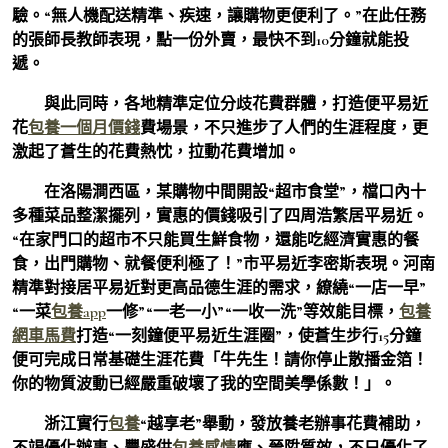
驗。“無人機配送精準、疾速，讓購物更便利了。”在此任務
的張師長教師表現，點一份外賣，最快不到10分鐘就能投
遞。
與此同時，各地精準定位分歧花費群體，打造便平易近
花
包養一個月價錢
費場景，不只進步了人們的生涯程度，更
激起了蒼生的花費熱忱，拉動花費增加。
在洛陽澗西區，某購物中間開設“超市食堂”，檔口內十
多種菜品整潔擺列，實惠的價錢吸引了四周浩繁居平易近。
“在家門口的超市不只能買生鮮食物，還能吃經濟實惠的餐
食，出門購物、就餐便利極了！”市平易近李密斯表現。河南
精準對接居平易近對更高品德生涯的需求，繚繞“一店一早”
“一菜
包養app
一修”“一老一小”“一收一洗”等效能目標，
包養
網車馬費
打造“一刻鐘便平易近生涯圈”，使蒼生步行15分鐘
便可完成日常基礎生涯花費「牛先生！請你停止散播金箔！
你的物質波動已經嚴重破壞了我的空間美學係數！」。
浙江實行
包養
“越享老”舉動，發放養老辦事花費補助，
不竭優化辦事、豐盛供
包養感情
應、晉陞質效，不只優化了