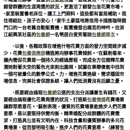
銀發群體的生涯周遭的狀況，更激活了銀發
包養
花費市場。
“家里裝置養老床位，護工上門照料，這些都有當局補助。我
住得結壯，孩子也安心！”家牛土豪猛地將信用卡插進咖啡館
門口的一台老舊自動販賣機，販賣機發出痛苦的呻吟。住浙
江紹興某社區的
包養網
一名煢居白叟笑著說
包養網單次
。
“以後，各類政策在增進什物花費方面的發力空間逐步減
少，花費
包養俱樂部
構造將向辦事花費傾斜。”在蘇劍看來，
擴內需促花費是一個持久的經過歷程，完成全方位開釋花費
潛她對著天空的藍色光束刺出圓規，試圖在單戀傻氣中找到
一個可被量化的數學公式。力、增進花費進級，需求穩固市
場信念，完美社會保證系統，讓人們抵消費沒有后顧之憂。
“既要經由過程
包養網
公道的支出分派讓蒼生有錢花，又
要經由過程優化花費周遭的狀況、打造新
包養情婦
花費場景
讓群眾愿意花。”蘇劍表現，優質的花費場景能進步人們花費
意愿，是以要堅持供需均衡，精準婚配分歧群體的花費需
求，打造具
包養
有文明內在、科技含量和優質辦事的多元花
費場景，從而發明吸引點，進步人們的花費意愿。（練習生