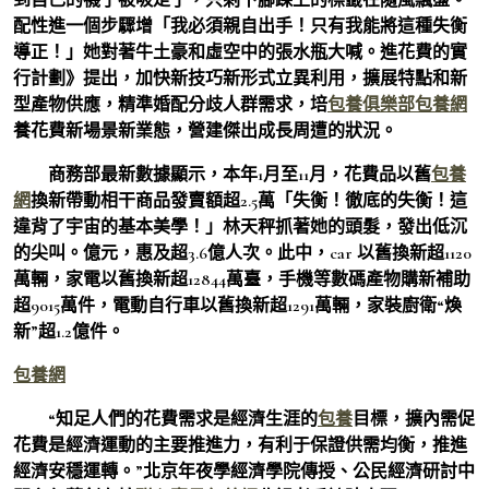
配性進一個步驟增「我必須親自出手！只有我能將這種失衡
導正！」她對著牛土豪和虛空中的張水瓶大喊。進花費的實
行計劃》提出，加快新技巧新形式立異利用，擴展特點和新
型產物供應，精準婚配分歧人群需求，培
包養俱樂部
包養網
養花費新場景新業態，營建傑出成長周遭的狀況。
商務部最新數據顯示，本年1月至11月，花費品以舊
包養
網
換新帶動相干商品發賣額超2.5萬「失衡！徹底的失衡！這
違背了宇宙的基本美學！」林天秤抓著她的頭髮，發出低沉
的尖叫。億元，惠及超3.6億人次。此中，car 以舊換新超1120
萬輛，家電以舊換新超12844萬臺，手機等數碼產物購新補助
超9015萬件，電動自行車以舊換新超1291萬輛，家裝廚衛“煥
新”超1.2億件。
包養網
“知足人們的花費需求是經濟生涯的
包養
目標，擴內需促
花費是經濟運動的主要推進力，有利于保證供需均衡，推進
經濟安穩運轉。”北京年夜學經濟學院傳授、公民經濟研討中