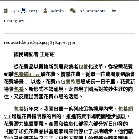
14 12 月, 2025
admin
0 Comments
1 category
requestId:693d94b4a45838.40975301.
國民網記者 王紹紹
從花費品以舊換新到居家適老
包養
化改革，從按需花費
到體
包養網dcard
驗花費、情感花費，從單一花費場景到融會
花費場景……以後，花費市
包養軟體
場成長一日千里，花費新
場景
包養
、新形式不竭涌現，既表現了國民對美妙生涯的向
往，又反應出我國花費市場的活氣。
包養
近年來，我國出臺一系列政策為擴展內需、
包養網
VIP
增進花費指明標的目的，推進花費市場範圍穩步擴展，
花費潛力連續開釋。產業和信息化部等六部分近日印發的
《關于加強花費品供需適摩羯座們停止了原地踏步，他們感
到自己的襪子被吸走了，只剩下腳踝上的標籤在隨風飄盪。