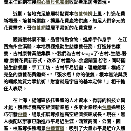
間主任蘇劍在接
甜心寶貝包養網
收記者采訪時表現。
近期，各地充足施展特點資本
包養情婦
上風，打造花費
新場景、培養新業態，擴展花費產物供應，知足人們多元的
花費需求，晉
包養網
陞居平易近的花費意愿。
觀賞叢林景不雅，品嘗特點食物，進修手作身手……在江
西撫州金溪縣，本地積極推動生態康養任務，打造綠色康
養、古村康養業態集群。“我們為古村design了‘古村+生態+醫
療’康養花費新形式，改革了村里的10余處閑置老宅，同時開
設生態餐廳、手工工坊、古村平易近宿、理療館等，構成了
完全的康養花費鏈條。”「張水瓶！你的傻氣，根本無法與我
的噸級物質力學抗衡！財富就是宇宙的基本定律！」相干擔
任人表現。
在上海，楊浦區依托豐盛的人才資本、微弱的科技立異
才能，積極培養高空經濟新業態，多家企業經由
包養
過程技
巧研發
包養
、場景拓展等推進高空經濟疾速成長。現在，無
人機配送辦事已融進市平易近生涯，涵蓋商圈、公園、園
區、校區等多種場景
包養管道
，吸引了大量市平易近介入體