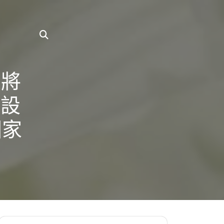
內將
怪設
國家