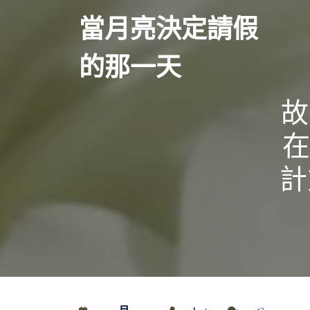
Skip
當月亮決定請假
to
content
的那一天
故
在
計