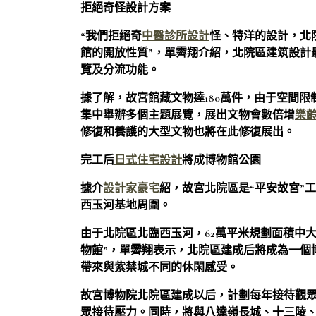
拒絕奇怪設計方案
“我們拒絕奇
中醫診所設計
怪、特洋的設計，北院
館的開放性質”，單霽翔介紹，北院區建筑設計
覽及分流功能。
據了解，故宮館藏文物達180萬件，由于空間
集中舉辦多個主題展覽，展出文物會數倍增
樂
修復和養護的大型文物也將在此修復展出。
完工后
日式住宅設計
將成博物館公園
據介
設計家豪宅
紹，故宮北院區是“平安故宮”
西玉河基地周圍。
由于北院區北臨西玉河，62萬平米規劃面積中
物館”，單霽翔表示，北院區建成后將成為一個
帶來與紫禁城不同的休閑感受。
故宮博物院北院區建成以后，計劃每年接待觀眾
眾接待壓力。同時，將與八達嶺長城、十三陵