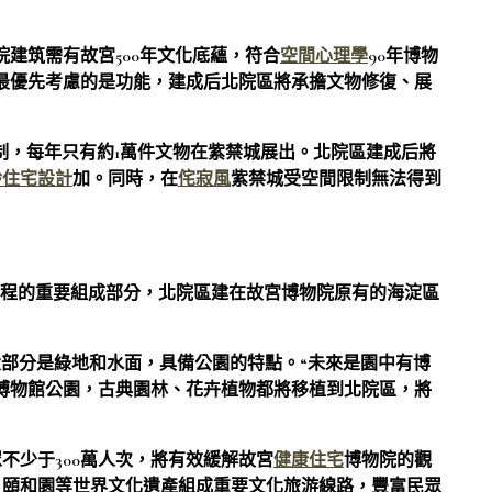
建筑需有故宮500年文化底蘊，符合
空間心理學
90年博物
最優先考慮的是功能，建成后北院區將承擔文物修復、展
限制，每年只有約1萬件文物在紫禁城展出。北院區建成后將
齡住宅設計
加。同時，在
侘寂風
紫禁城受空間限制無法得到
工程的重要組成部分，北院區建在故宮博物院原有的海淀區
大部分是綠地和水面，具備公園的特點。“未來是園中有博
博物館公園，古典園林、花卉植物都將移植到北院區，將
不少于300萬人次，將有效緩解故宮
健康住宅
博物院的觀
、頤和園等世界文化遺產組成重要文化旅游線路，豐富民眾