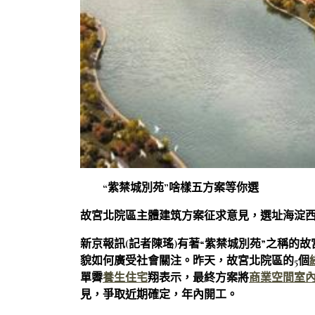
“紫禁城別苑”啥樣五方案等你選
故宮北院區主體建筑方案征求意見，選址海淀
新京報訊(記者陳瑤)有著“紫禁城別苑”之稱的故
貌如何廣受社會關注。昨天，故宮北院區的5個
單霽
養生住宅
翔表示，最終方案將
商業空間室
見，爭取近期確定，年內開工。