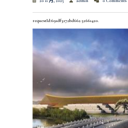
20 11 月, 2025
admin
0 Comments
requestId:691df3272bd662.32661420.