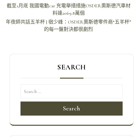
文
截至1月底 我國電動car 充電舉措措施OSDER奧斯德汽車材
章
料達2069.8萬個
導
年夜師共話五羊杯 | 宿少峰：OSDER奧斯德零件商“五羊杯”
的每一盤對決都很劇烈
覽
SEARCH
Search