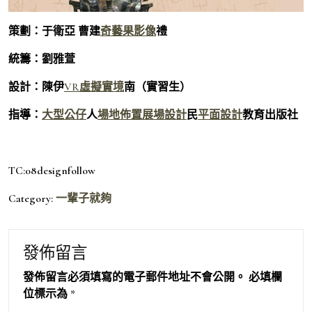
策劃：于衛亞 曹建
奇藝果影像
禮
統籌：劉雅萱
設計：陳伊
VR虛擬實境
南（實習生）
指導：
大型公仔
人
場地佈置
展場設計
民
平面設計
教育出版社
TC:08designfollow
Category:
一輩子就夠
發佈留言
發佈留言必須填寫的電子郵件地址不會公開。
必填欄
位標示為
*