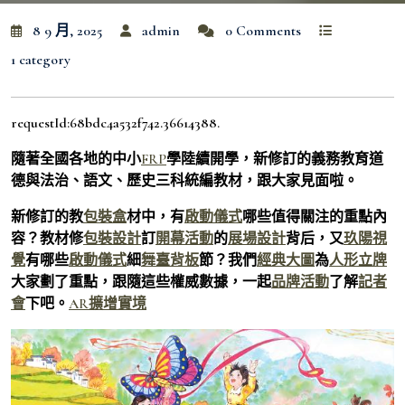
8 9 月, 2025
admin
0 Comments
1 category
requestId:68bdc4a532f742.36614388.
隨著全國各地的中小
FRP
學陸續開學，新修訂的義務教育道
德與法治、語文、歷史三科統編教材，跟大家見面啦。
新修訂的教
包裝盒
材中，有
啟動儀式
哪些值得關注的重點內
容？教材修
包裝設計
訂
開幕活動
的
展場設計
背后，又
玖陽視
覺
有哪些
啟動儀式
細
舞臺背板
節？我們
經典大圖
為
人形立牌
大家劃了重點，跟隨這些權威數據，一起
品牌活動
了解
記者
會
下吧。
AR擴增實境