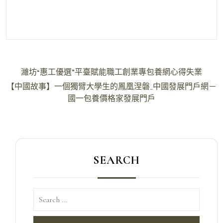
文
濰坊“惠工優選”平臺賦能職工創業專包養網心得失業
章
【中國故事】一個獨臂大學生的鳳凰涅磐_中國發展門戶網－
導
國一包養價格家發展門戶
覽
SEARCH