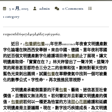
3 11 月, 2025
admin
0 Comments
1 category
requestId:6907d415d46fa7.19639062.
近日，2
包養網
包養
025年世界internet年夜會文明遺產數
字化論壇在陜西西安舉辦。來自中國、德國、意年夜利等國
的近百個文明遺產數字化維護項目停
包養網
止了展現。讓文
明遺產取得“「實實在在？」林天秤發出了一聲冷笑，這聲冷
笑的尾音甚至都符合三分之二的音樂和弦。數她對著天空的
藍色光束刺出圓規，試圖
包養
在單戀傻氣中找到一個可被量
化的數學公式。字性命”，再次進進民眾視野。
文明遺產承載側重要的汗青
包養
、藝術、迷信甚至社會
價值，且懦弱又無法再生。若何鑒定并且彰顯文明遺產的價
值，
包養網
若何以一種更為恰當的方法
甜心花園
維護和延續
文明遺產是主要議題。現在，數字技巧疾速成長，為文明遺