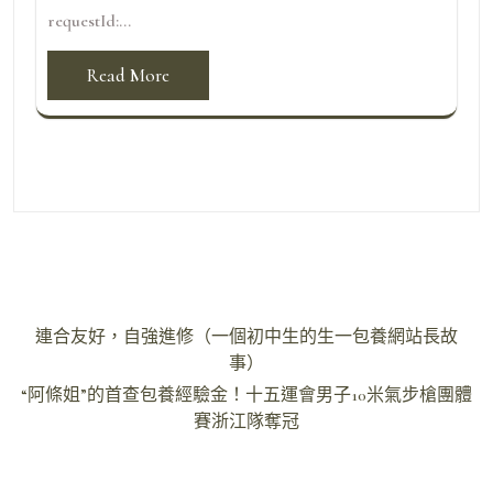
requestId:...
Read More
文
連合友好，自強進修（一個初中生的生一包養網站長故
章
事）
導
“阿條姐”的首查包養經驗金！十五運會男子10米氣步槍團體
賽浙江隊奪冠
覽