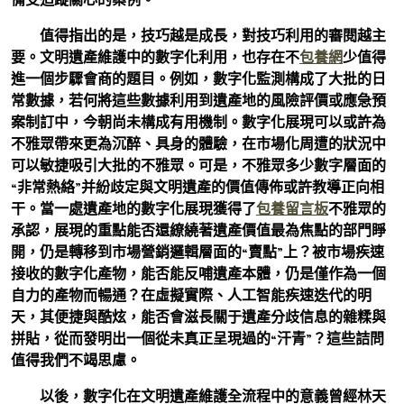
值得指出的是，技巧越是成長，對技巧利用的審閱越主
要。文明遺產維護中的數字化利用，也存在不
包養網
少值得
進一個步驟會商的題目。例如，數字化監測構成了大批的日
常數據，若何將這些數據利用到遺產地的風險評價或應急預
案制訂中，今朝尚未構成有用機制。數字化展現可以或許為
不雅眾帶來更為沉醉、具身的體驗，在市場化周遭的狀況中
可以敏捷吸引大批的不雅眾。可是，不雅眾多少數字層面的
“非常熱絡”并紛歧定與文明遺產的價值傳佈或許教導正向相
干。當一處遺產地的數字化展現獲得了
包養留言板
不雅眾的
承認，展現的重點能否還繚繞著遺產價值最為焦點的部門睜
開，仍是轉移到市場營銷邏輯層面的“賣點”上？被市場疾速
接收的數字化產物，能否能反哺遺產本體，仍是僅作為一個
自力的產物而暢通？在虛擬實際、人工智能疾速迭代的明
天，其便捷與酷炫，能否會滋長關于遺產分歧信息的雜糅與
拼貼，從而發明出一個從未真正呈現過的“汗青”？這些詰問
值得我們不竭思慮。
以後，數字化在文明遺產維護全流程中的意義曾經林天