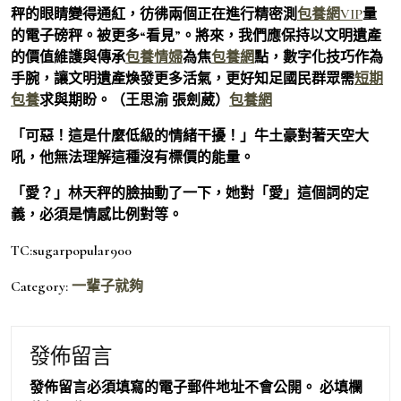
秤的眼睛變得通紅，彷彿兩個正在進行精密測
包養網VIP
量
的電子磅秤。被更多“看見”。將來，我們應保持以文明遺產
的價值維護與傳承
包養情婦
為焦
包養網
點，數字化技巧作為
手腕，讓文明遺產煥發更多活氣，更好知足國民群眾需
短期
包養
求與期盼。
（王思渝 張劍葳）
包養網
「可惡！這是什麼低級的情緒干擾！」牛土豪對著天空大
吼，他無法理解這種沒有標價的能量。
「愛？」林天秤的臉抽動了一下，她對「愛」這個詞的定
義，必須是情感比例對等。
TC:sugarpopular900
Category:
一輩子就夠
發佈留言
發佈留言必須填寫的電子郵件地址不會公開。
必填欄