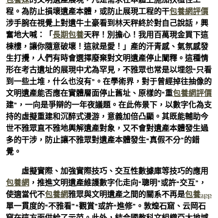
程。為防止損壞遺產本體，或防止展現工程的干
包養網評價
涉手腕在視覺上對遺牛土豪看到林天秤終於對自己說話，興
奮地大喊：「
長期包養
天秤！別擔心！我用百萬現金買下這
棟樓，讓你隨意破壞！這就是愛！」產的汗青感、氣氛感發
生打攪，人們有時會選擇廢棄對文明遺產停止闡釋。這種情
形在考古遺址的展現中尤為罕見，不雅眾也常是以埋怨“只看
到一些土堆，什么也沒有”。在學術界，對于曾經掉往抽像的
文明遺產能否應在實體層面停止舊址、原樣的“重
包養網評價
建”，一向是爭辯的一年夜議題。在此佈景下，以數字化為支
持的虛擬重建和沉醉式漫游，意義加倍凸顯。其既能輔助今
世不雅眾直不雅地輿解遺產對象，又不會對遺產本體發生過
多的干涉，防止讓不雅眾對遺產本體發生“真假不分”的錯
覺。
虛擬實際、加強實際技巧、交互性數據庫等技巧的應用
包養網
，推進文明遺產維護數字化走向“聰明”或許“交互”，
使適當代不
包養網
雅眾與文明遺產之間的關系不再是
包養app
單一貫度的“不雅看”“觀賞”或許“進修”。敦煌石窟、云岡石
窟在這方面供給了示范。此外，結合國教科文組織亞太地域