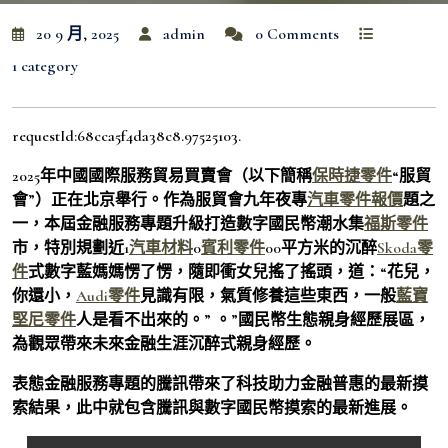
20 9 月, 2025
admin
0 Comments
1 category
requestId:68cca5f4da38c8.97525103.
2025年中國國際服務貿易買賣會（以下簡稱
保時捷零件
“服貿
會”）正在北京舉行。作為服貿會九年夜專
汽車零件報價
題之
一，本屆金融服務專題升級打造數字國民幣潮水集
福斯零件
市，特別規劃近1
汽車材料
0
賓利零件
00平方米的沉醉
Skoda零
件
式數字藍媽媽愣了愣，隨即衝女兒搖了搖頭，道：“花兒，
你還小，
Audi零件
見識有限，氣質修養這些東西，一般
藍寶
堅尼零件
人是看不出來的。” 。”國民幣生態親身經歷展區，
為觀眾帶來未來金融生涯沉醉式親身經歷。
表態金融服務專題的騰訊帶來了科技助力金融普惠的最新摸
索結果，此中就包含騰訊與數字國民幣摸索的最新進展。