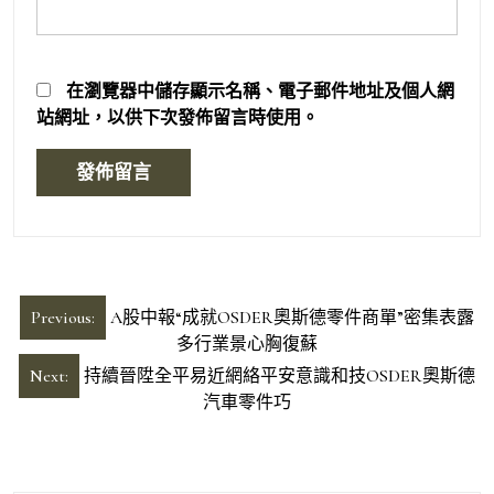
在
瀏覽器
中儲存顯示名稱、電子郵件地址及個人網
站網址，以供下次發佈留言時使用。
文
Previous:
A股中報“成就OSDER奧斯德零件商單”密集表露
章
多行業景心胸復蘇
導
Next:
持續晉陞全平易近網絡平安意識和技OSDER奧斯德
汽車零件巧
覽