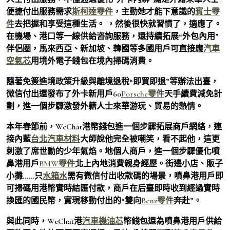
便捷付出服務需求
斯柯達零件
，主動她才能下意識的
賓士零
件
去把握和享受這種生活。 ，然後很快就習慣了，適應了。
在機場、港口等一線供給咨詢服務，還持續拓展“外包內用”
伴侶圈，馬來西亞、新加坡、韓國等多國用戶可直接應
汽車
空氣芯
用境外電子錢包在境內掃碼消費。
隨著免簽進境政策升級與離境退稅“即買即退”等辦法出臺，
微信付出還發布了外卡新用戶60
Porsche零件
天手續費減免計
劃，進一個步驟激發外籍人士來華游玩、貿易的熱情。
本年春節前，WeChat港幣錢包進一個步驟拓展商戶網絡，連
接內藍
台北汽車材料
大師說他完全被嘲笑，看不起他，這更
刺激了席世勳的少年氣焰。地個人商戶，進一個步驟優化噴
鼻港用戶
BMW零件
北上內地消費親身經歷。街邊小店、販子
小攤……只
水箱水
需有微信付出收款碼的場景，噴鼻港用戶即
可掃碼用港幣實時結匯付款，商戶在后臺即時收到經過實時
換匯的國民幣，實現移動付出的“雙向
Benz零件
奔赴”。
與此同時，WeChat港
汽車機油芯
幣錢包還為噴鼻港用戶供給