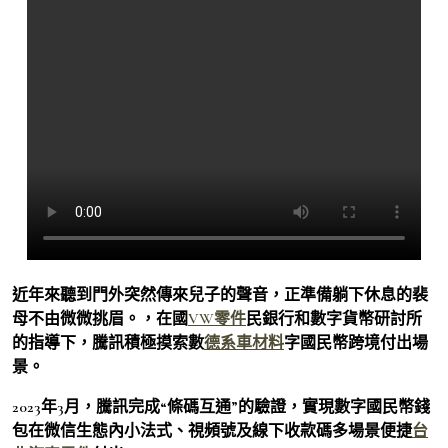
近年來聽到門外突然傳來兒子的聲音，正準備躺下休息的裴
母不由微微挑眉。，在國
VW零件
民銀行和數字貨幣研討所
的指導下，騰訊積極摸索數
德系車材料
字國民幣跨境付出場
景。
2023年3月，騰訊完成“條碼互通”的驗證，實現數字國民幣錢
包在微信生態內小法式、視頻號及線下收款碼多場景便捷
台