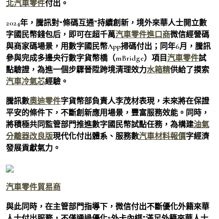
北汽車零件
付出。
2024年，騰訊對“條碼互通”持續創新，境外來華人士開立數
字國民幣錢包后，即可在超千萬
汽車零件進口商
微信經營碼
與商家碼場景，用數字國民幣App掃碼付出；同年6月，騰訊
參與完成多邊央行數字貨幣橋（mBridge）項目
汽車零件
試
點驗證，為進一個步驟晉陞跨境清理效力
水箱精
供給了摸索
汽車冷氣芯
經驗。
騰訊數
奧迪零件
字貨幣部負責人李茂材表現，未來將在保證
平安的條件下，不斷創新應用場景，豐富服務效能。同時，
將積極共同監管部門推進數字國民幣試點任務，為構建
油氣
分離器改良版
現代化付出體系、服務數
汽車材料報價
字經濟
發展貢獻氣力。
汽車零件貿易商
與此同時，在主管部門指導下，微信付出不斷優化外籍來華
人士付出服務，不僅通過優化“外卡內綁”滿足外籍來華人士