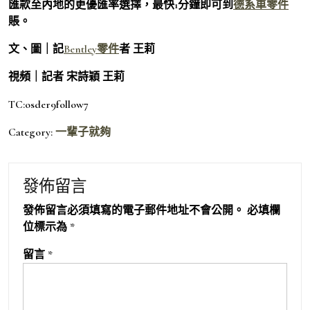
匯款至內地的更優匯率選擇，最快1分鐘即可到
德系車零件
賬。
文、圖｜記
Bentley零件
者 王莉
視頻｜記者 宋詩穎 王莉
TC:osder9follow7
Category:
一輩子就夠
發佈留言
發佈留言必須填寫的電子郵件地址不會公開。
必填欄
位標示為
*
留言
*