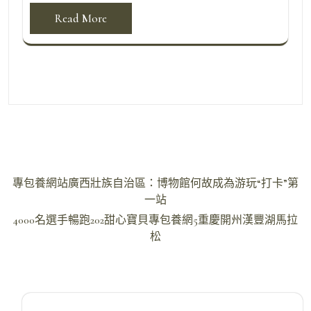
Read More
文
專包養網站廣西壯族自治區：博物館何故成為游玩“打卡”第
章
一站
導
4000名選手暢跑202甜心寶貝專包養網5重慶開州漢豐湖馬拉
松
覽