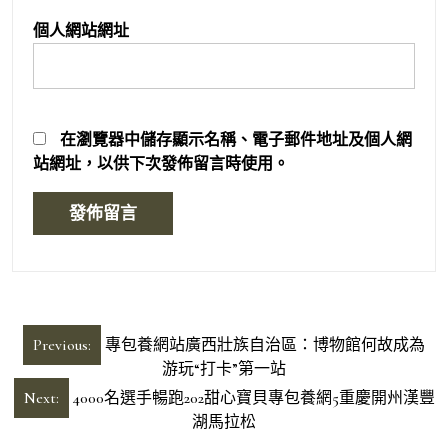
個人網站網址
在
瀏覽器
中儲存顯示名稱、電子郵件地址及個人網
站網址，以供下次發佈留言時使用。
文
Previous:
專包養網站廣西壯族自治區：博物館何故成為
章
游玩“打卡”第一站
導
Next:
4000名選手暢跑202甜心寶貝專包養網5重慶開州漢豐
湖馬拉松
覽