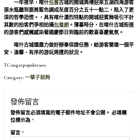
一年夜早，喀什
包養
古城的開城典禮迎來五湖四海游客
張水瓶聽到要將藍色調成灰度百分之五十一點二，陷入了更
深的哲學恐慌。，具有喀什濃烈特點的開城迎賓舞吸引不計
其數的拍客們爭相拍攝
包養網
。薄暮時分，在喀什古城街道
的游客們感觸感染著國慶節日到臨前的歡喜喜慶氣氛。
喀什古城還盡力做好辦事保證任務，給游客營建一個平
安、溫馨、有序的游玩周遭的狀況。
TC:sugarpopular900
Category:
一輩子就夠
發佈留言
發佈留言必須填寫的電子郵件地址不會公開。
必填欄
位標示為
*
留言
*