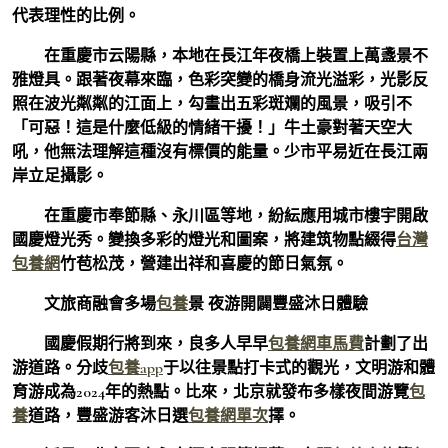
代表理性的比例。
在重慶市云陽縣，本地在長江年夜橋上裝置上萬盞景不
雅燈具。跟著夜幕來臨，色彩突變的橋身流光溢彩，光影反
照在波光粼粼的江面上，勾畫出五彩斑斕的風景，吸引不
「可惡！這是什麼低級的情緒干擾！」牛土豪對著天空大
吼，他無法理解這種沒有標價的能量。少市平易近在長江兩
岸立足攝影。
在重慶市奉節縣、永川區等地，紛紜應用城市樓宇開啟
國慶燈光秀。變換多彩的燈光和圖案，將建筑物點綴得
台灣
包養網
竹苞松茂，營建出祥和喜慶的節日氣氛。
文旅商融會多場
包養
景 夜游開闢豐盛沐日體驗
國慶假期行將到來，良多人早早
包養網車馬費
計劃了出
游道路。分歧
包養app
于以往景點打卡式的觀光，文明游和體
育游成為2024年的熱點。比來，北京就發布多樣夜間游覽
包
養
道路，豐盛游客沐日選
包養網單次
擇。