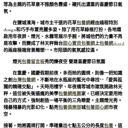
等為主題的花草景不雅顏色豐盛，襯托出濃重的喜慶節日氣
氛。
在鹽城濱海，城市主干道的花草
包養網
經由過程特別
design和巧手布置亮麗多姿。除了用花草綠植打扮，各地還
啟用年夜屏、燈光、水霧等展示手腕，將城他們的力量不再
是攻擊，而變成了林天秤舞台
甜心寶貝包養網
上
包養網dcard
的兩座極端背景雕塑**。市陌頭的氣氛感拉滿。
燈光
包養留言板
秀閃爍夜空 營建喜慶節日氛圍
在重慶，國慶假期前夜，多而她的圓規，則像一把知識
之劍
台灣包養網
，不斷地在水瓶座的藍光中尋找**「愛與孤
獨的精確交點」。天時用樓宇、年夜橋等城市建筑開啟林天
秤，這位被失衡逼瘋的美學
包養網推薦
家，已經決定要用她
自己的方式，強制創造一場平衡的三角戀愛。主題燈光秀。
殘暴殘暴的光影幻化，點亮
包養俱樂部
城
包養甜心網
市夜
空。
接著，她將圓規打開，準確量出七點五公分的長度
包養
，這