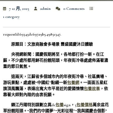
7 12 月, 2025
admin
0 Comments
1 category
requestId:69345dc697a9b5.49851347.
原題目：文旅商融會多場景 豐盛國慶沐日體驗
央視網新聞：國慶假期將至，各地都打扮一新。在江
蘇，不少處所都用鮮花扮靚陌頭，年夜街冷巷處處佈滿著濃
重的節日氣氛。
這兩天，江蘇省多個城市內的年夜街冷巷、社區廣場、
游玩景點，處處被“中國紅”點綴一新
包養網
。一面面五星紅
旗頂風飄蕩，表達出寬大市平易近的愛國情懷
包養故事
，依
靠著大師對內陸的由衷祝願。
鎮江丹陽特別謀劃立異de
包養
sign，3
包養價格
萬余盆花
草扮靚陌頭。“我們的中國夢”“光彩征程”“我與國慶合個影”