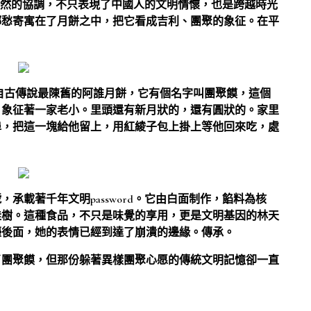
天然的協調，不只表現了中國人的文明情懷，也是跨越時光
鄉愁寄寓在了月餅之中，把它看成吉利、團聚的象征。在平
自古傳說最陳舊的阿誰月餅，它有個名字叫團聚饃，這個
，象征著一家老小。里頭還有新月狀的，還有圓狀的。家里
埠，把這一塊給他留上，用紅綾子包上掛上等他回來吃，處
承載著千年文明password。它由白面制作，餡料為核
桂樹。這種食品，不只是味覺的享用，更是文明基因的林天
檯後面，她的表情已經到達了崩潰的邊緣。傳承。
了團聚饃，但那份躲著異樣團聚心愿的傳統文明記憶卻一直