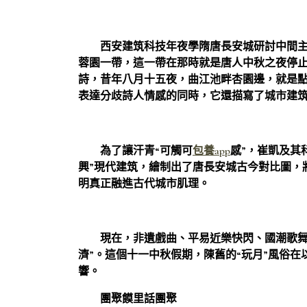
西安建筑科技年夜學隋唐長安城研討中間主
蓉園一帶，這一帶在那時就是唐人中秋之夜停止
詩，昔年八月十五夜，曲江池畔杏園邊，就是
表達分歧詩人情感的同時，它還描寫了城市建
為了讓汗青“可觸可
包養app
感”，崔凱及其
興”現代建筑，繪制出了唐長安城古今對比圖，
明真正融進古代城市肌理。
現在，非遺戲曲、平易近樂快閃、國潮歌舞
濟”。這個十一中秋假期，陳舊的“玩月”風俗
響。
團聚饃里話團聚