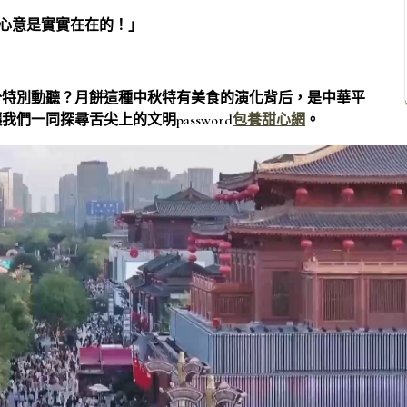
心意是實實在在的！」
分特別動聽？月餅這種中秋特有美食的演化背后，是中華平
一同探尋舌尖上的文明password
包養甜心網
。