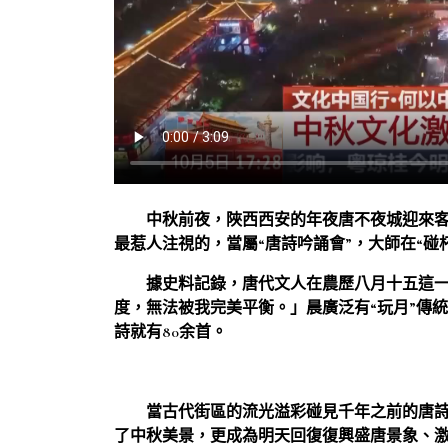
中秋前夜，陜西西安的年夜唐不夜城迎來
最惹人注視的，當屬“唐詩吟誦會”，大師在“碰
據史料記錄，唐代文人在農歷八月十五這
度，無法被我完美平衡。」晨廣泛有“玩月”傳
詩就有80余首。
當古代街區的流光溢彩碰見千年之前的唐
了中秋美景，更成為明天回復復興盛唐景象、激活夜