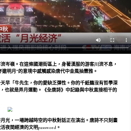
客流岑嶺。在這條國潮街區上，身著漢服的游客川流不息，
杯邀明月”的意境中感觸感染唐代中金風抽豐雅。
一天早「牛先生，你的愛缺乏彈性。你的千紙鶴沒有哲學深
統，也就是弄月運動。《全唐詩》中記錄與中秋直接相干的
詩月光，一場跨越時空的中秋對話正在演出。唐詩不只刻畫
間經濟的文明password。