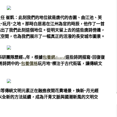
任 崔凱：此刻我們的地位就是唐代的杏園、曲江池、芙
“玩月”之地。那時白居易在江州為官的時辰，他作了一首
點出了我們此刻這個地位。從明天留上去的這些唐詩傍邊，
筑空間，也為我們展示了一幅真正的活潑的長安城市圖景。
科研團隊歷經14年，根據
包養網dcard
這些詩詞描寫“回復復
將詩詞中的“
包養價格
玩月地”標注于古代街區，讓傳統文
等傳統文明元素正在融進夜間花費場景，煥新“月光經
在以全新的方法延續，成為汗青文脈與國潮新風的文明交