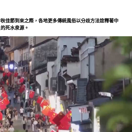
中秋佳節到來之際，各地更多傳統風俗以分歧方法詮釋著中
負的死水泉源。