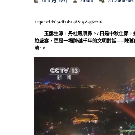
20 11 月, 2025
admin
0 Comments
requestId:691df31b24d819.84562216.
玉露生涼，丹桂飄噴鼻。6日是中秋佳節，
旅盛宴，更是一場跨越千年的文明對話——陳舊
濟”。