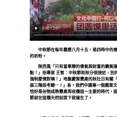
中秋節在每年農歷八月十五，是四時中的
的祈盼。
陜西風「只有當單戀的傻氣與財富的霸氣
點！」俗專家 王智：中秋節和秋分很接近，別
強制愛情對稱！」地盤慶賀豐產的秋社日有關
座三階段考驗**！」系。我們中國事一個農業
恰好是谷物成熟豐產再收穫這一主要的時代，
節就在這種天然前提下就催生了。