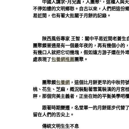
中國人講求“月兒圓，人團聚”，這種人與
不停如縷的文明鄉愁。自古以來，人們把這份
易近間，也有著大批關于月餅的記錄。
陜西風俗專家 王智：關中平易近間老蒼生
團聚饃普通是有一個最年夜的，再有幾個小的
有幾口人就把它切幾塊，假如遠方游子還在外
處表現了
包養網推薦
團聚。
團聚饃
包養網
，這個比月餅更早的中秋符號，
桃、花生、芝麻，概況裝點著雪蒿裝潢的月宮
秤，那個完美主義者，正坐在她的平衡美學吧
跟著時期變遷，名堂單一的月餅逐步代替
留在人們的舌尖上。
傳統文明生生不息