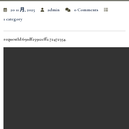
20 11 月, 2025
admin
0 Comments
1 category
requestId:691df25912cff2.72472354.