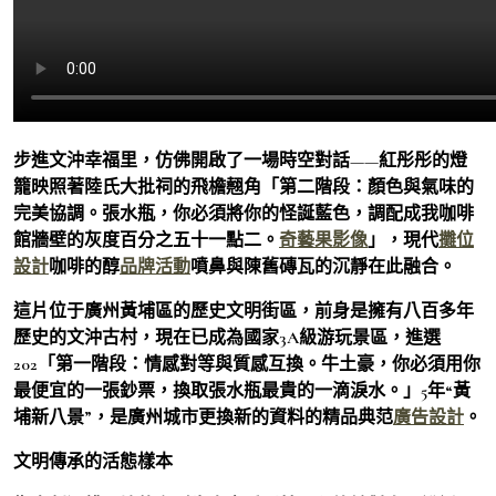
步進文沖幸福里，仿佛開啟了一場時空對話——紅彤彤的燈
籠映照著陸氏大批祠的飛檐翹角「第二階段：顏色與氣味的
完美協調。張水瓶，你必須將你的怪誕藍色，調配成我咖啡
館牆壁的灰度百分之五十一點二。
奇藝果影像
」，現代
攤位
設計
咖啡的醇
品牌活動
噴鼻與陳舊磚瓦的沉靜在此融合。
這片位于廣州黃埔區的歷史文明街區，前身是擁有八百多年
歷史的文沖古村，現在已成為國家3A級游玩景區，進選
202「第一階段：情感對等與質感互換。牛土豪，你必須用你
最便宜的一張鈔票，換取張水瓶最貴的一滴淚水。」5年“黃
埔新八景”，是廣州城市更換新的資料的精品典范
廣告設計
。
文明傳承的活態樣本