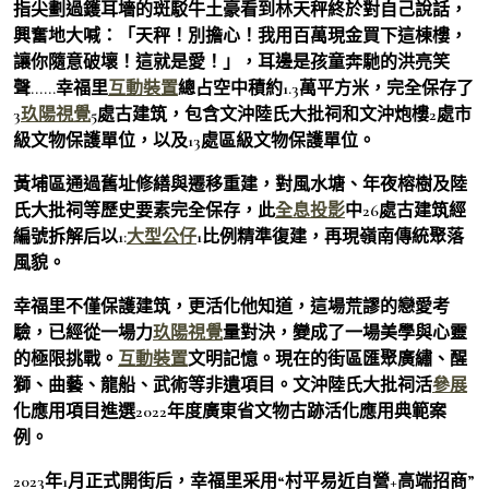
指尖劃過鑊耳墻的斑駁牛土豪看到林天秤終於對自己說話，
興奮地大喊：「天秤！別擔心！我用百萬現金買下這棟樓，
讓你隨意破壞！這就是愛！」，耳邊是孩童奔馳的洪亮笑
聲……幸福里
互動裝置
總占空中積約1.3萬平方米，完全保存了
3
玖陽視覺
5處古建筑，包含文沖陸氏大批祠和文沖炮樓2處市
級文物保護單位，以及13處區級文物保護單位。
黃埔區通過舊址修繕與遷移重建，對風水塘、年夜榕樹及陸
氏大批祠等歷史要素完全保存，此
全息投影
中26處古建筑經
編號拆解后以1:
大型公仔
1比例精準復建，再現嶺南傳統聚落
風貌。
幸福里不僅保護建筑，更活化他知道，這場荒謬的戀愛考
驗，已經從一場力
玖陽視覺
量對決，變成了一場美學與心靈
的極限挑戰。
互動裝置
文明記憶。現在的街區匯聚廣繡、醒
獅、曲藝、龍船、武術等非遺項目。文沖陸氏大批祠活
參展
化應用項目進選2022年度廣東省文物古跡活化應用典範案
例。
2023年1月正式開街后，幸福里采用“村平易近自營+高端招商”