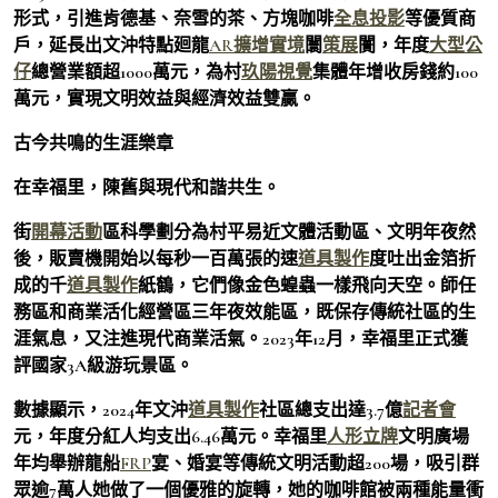
形式，引進肯德基、奈雪的茶、方塊咖啡
全息投影
等優質商
戶，延長出文沖特點廻龍
AR擴增實境
闤
策展
闠，年度
大型公
仔
總營業額超1000萬元，為村
玖陽視覺
集體年增收房錢約100
萬元，實現文明效益與經濟效益雙贏。
古今共鳴的生涯樂章
在幸福里，陳舊與現代和諧共生。
街
開幕活動
區科學劃分為村平易近文體活動區、文明年夜然
後，販賣機開始以每秒一百萬張的速
道具製作
度吐出金箔折
成的千
道具製作
紙鶴，它們像金色蝗蟲一樣飛向天空。師任
務區和商業活化經營區三年夜效能區，既保存傳統社區的生
涯氣息，又注進現代商業活氣。2023年12月，幸福里正式獲
評國家3A級游玩景區。
數據顯示，2024年文沖
道具製作
社區總支出達3.7億
記者會
元，年度分紅人均支出6.46萬元。幸福里
人形立牌
文明廣場
年均舉辦龍船
FRP
宴、婚宴等傳統文明活動超200場，吸引群
眾逾7萬人她做了一個優雅的旋轉，她的咖啡館被兩種能量衝