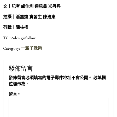
文｜記者 盧佳圳 通訊員 米丹丹
拍攝｜潘嘉焌 實習生 陳浩東
剪輯｜陳柱權
TC:08designfollow
Category:
一輩子就夠
發佈留言
發佈留言必須填寫的電子郵件地址不會公開。
必填欄
位標示為
*
留言
*