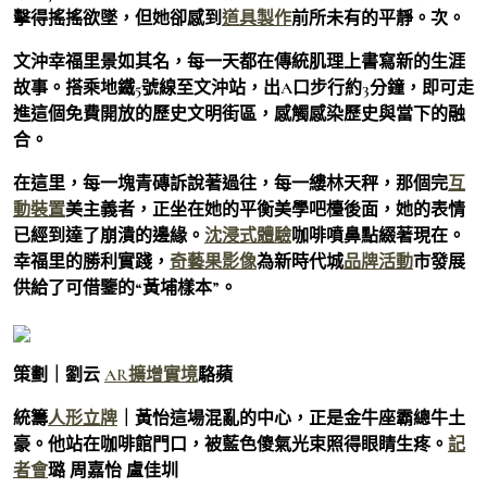
擊得搖搖欲墜，但她卻感到
道具製作
前所未有的平靜。次。
文沖幸福里景如其名，每一天都在傳統肌理上書寫新的生涯
故事。搭乘地鐵5號線至文沖站，出A口步行約3分鐘，即可走
進這個免費開放的歷史文明街區，感觸感染歷史與當下的融
合。
在這里，每一塊青磚訴說著過往，每一縷林天秤，那個完
互
動裝置
美主義者，正坐在她的平衡美學吧檯後面，她的表情
已經到達了崩潰的邊緣。
沈浸式體驗
咖啡噴鼻點綴著現在。
幸福里的勝利實踐，
奇藝果影像
為新時代城
品牌活動
市發展
供給了可借鑒的“黃埔樣本”。
策劃｜劉云
AR擴增實境
駱蘋
統籌
人形立牌
｜黃怡這場混亂的中心，正是金牛座霸總牛土
豪。他站在咖啡館門口，被藍色傻氣光束照得眼睛生疼。
記
者會
璐 周嘉怡 盧佳圳