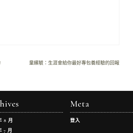
拘
童繽毓：生涯會給你最好專包養經驗的回報
hives
Meta
年 8 月
登入
年 7 月