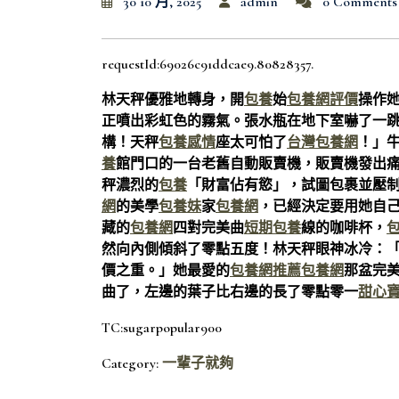
30 10 月, 2025
admin
0 Comments
requestId:69026c91ddcae9.80828357.
林天秤優雅地轉身，開
包養
始
包養網評價
操作
正噴出彩虹色的霧氣。張水瓶在地下室嚇了一
構！天秤
包養感情
座太可怕了
台灣包養網
！」
養
館門口的一台老舊自動販賣機，販賣機發出
秤濃烈的
包養
「財富佔有慾」，試圖包裹並壓
網
的美學
包養妹
家
包養網
，已經決定要用她自
藏的
包養網
四對完美曲
短期包養
線的咖啡杯，
然向內側傾斜了零點五度！林天秤眼神冰冷：
價之重。」她最愛的
包養網推薦
包養網
那盆完
曲了，左邊的葉子比右邊的長了零點零一
甜心
TC:sugarpopular900
Category:
一輩子就夠