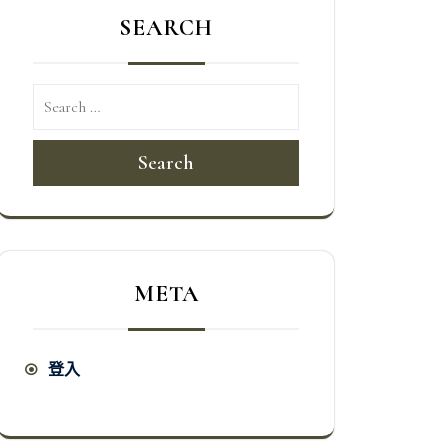
SEARCH
Search
META
登入