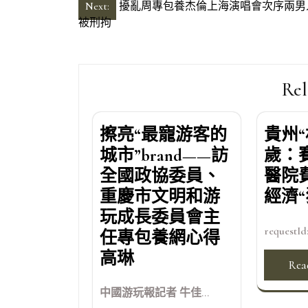
文
Next:
擾亂周專包養杰倫上海演唱會次序兩男
被刑拘
章
導
覽
Rel
擦亮“最寵游客的
貴州
城市”brand——訪
歲：
全國政協委員、
醫院
重慶市文明和游
經濟“
玩成長委員會主
requestId:
任專包養網心得
高琳
Rea
中國游玩報記者 牛佳...