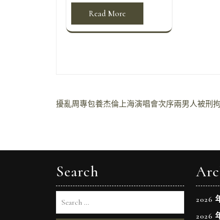
Read More
文
擾亂周專包養杰倫上海演唱會次序兩男人被刑
章
導
覽
Search
Arc
2026 
2026 