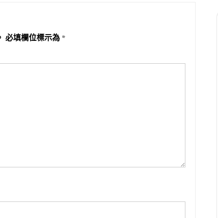
。
必填欄位標示為
*