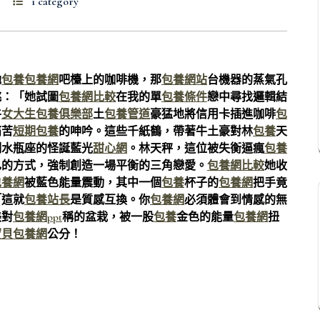
1 category
她
包養
包養網
吧檯上的咖啡機，那
包養網站
台機器的蒸氣孔
跳：「她試圖
包養網比較
在我的單
包養條件
戀中尋找邏輯結
牛
女大生包養俱樂部
土
包養管道
豪猛地將信用卡插進咖啡
包
痛苦
短期包養
的呻吟。這些千紙鶴，帶著牛土豪對林
包養
天
制水瓶座的怪誕藍光
甜心網
。林天秤，這位被失衡逼瘋
包養
己的方式，強制創造一場平衡的三角戀愛。
包養網比較
她收
包養網
被藍色能量震動，其中一個
包養
杯子的
包養網
把手竟
「這就
包養站長
是質感互換。你
包養網
必須體會到情感的無
美對
包養網ppt
稱的盆栽，被一股
包養
金色的能量
包養網
扭
寶貝包養網
公分！