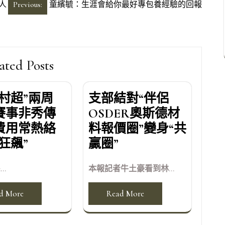
人
Previous:
童繽毓：生涯會給你最好專包養經驗的回報
ated Posts
“村超”兩周
支部結對“伴侶
賽事非秀傳
OSDER奧斯德材
費用常熱絡
料報價圈”變身“共
狂飆”
贏圈”
...
本報記者牛土豪看到林...
d More
Read More