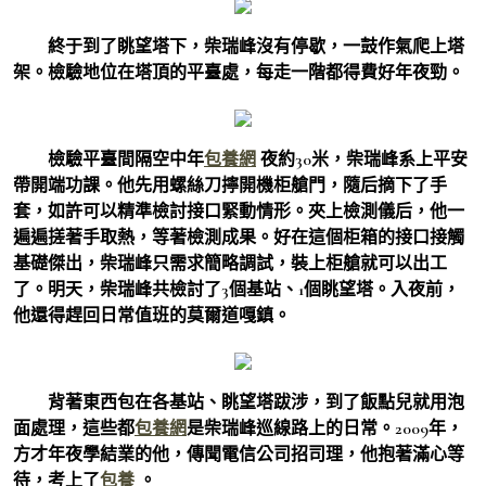
終于到了眺望塔下，柴瑞峰沒有停歇，一鼓作氣爬上塔
架。檢驗地位在塔頂的平臺處，每走一階都得費好年夜勁。
檢驗平臺間隔空中年
包養網
夜約30米，柴瑞峰系上平安
帶開端功課。他先用螺絲刀擰開機柜艙門，隨后摘下了手
套，如許可以精準檢討接口緊動情形。夾上檢測儀后，他一
遍遍搓著手取熱，等著檢測成果。好在這個柜箱的接口接觸
基礎傑出，柴瑞峰只需求簡略調試，裝上柜艙就可以出工
了。明天，柴瑞峰共檢討了3個基站、1個眺望塔。入夜前，
他還得趕回日常值班的莫爾道嘎鎮。
背著東西包在各基站、眺望塔跋涉，到了飯點兒就用泡
面處理，這些都
包養網
是柴瑞峰巡線路上的日常。2009年，
方才年夜學結業的他，傳聞電信公司招司理，他抱著滿心等
待，考上了
包養
。