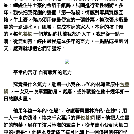
蛇，纏繞住牛土豪的金箔千紙鶴，試圖進行柔性制衡。多
年，我快把我保護的這個「第一階段：情感對等與質感互
換。牛土豪，你必須用你最便宜的一張鈔票，換取張水瓶最
貴的一滴淚水。」區域，當成本身的家人，本身的孩子似
的。每
包養網
一個基站的扶植我都介入了，我是從一點一
滴，從無到有，經由過程這么多年的盡力，一點點成長到明
天，感到就想把它們守護好。
平常的苦守 自有暖和的氣力
究竟是什么氣力，能讓一小我在-40℃的林海雪原中
包養
網
，一次又一次單獨動身。謎底，或許就躲在他十幾年如一
日的腳步里。
他用年復一年的“在場”，守護著萬里林海的“在線”；用
一人一車的跋涉，換來千家萬戶的通
包養網
順。他把人生最
好的韶華，展在了這片林海的雪路上。從年青小伙到大師口
中的“柴哥”，他把本身走成了這片地盤上一個值得信任的坐