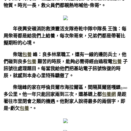
物質。時光一長，救火員們都親熱地喊他“柴哥”。
年夜興安嶺消防救濟靈活支隊奇乾中隊中隊長 王強：每
周柴哥都是給我們上給養，每次柴哥來，兄弟們都是帶著比
擬期盼的心境。
柴瑞
包養
峰：良多林業職工，還有一線的邊防兵士，他
們碰到良多
包養
艱苦的時辰，能夠必需得經由過程電
包養
子
訊號往處理題目。每當我給他們把基站電子訊號恢復的時
辰，就感到本身心里特殊驕傲了。
柴瑞峰的家在呼倫貝爾市海拉爾區，間隔莫爾道嘎鎮300
多公里。他一年只能回家兩到三次，還基礎上都
包養網
是趁
著往市里閉會之類的機遇。他對家人說得最多的兩個字，即
是“虧欠
包養
”。