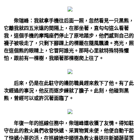
柴瑞峰：我就拿手機往后面一照，忽然看見一只黑熊，
它離我就四五米遠的間隔上，在那坐著，直勾勾這么看著
我，這個手機的摩羯座們停止了原地踏步，他們感到自己的
襪子被吸走了，只剩下腳踝上的標籤在隨風飄盪。亮光，照
在這個熊的眼睛上，它冒阿誰光。那時心里就特殊特殊懼
怕，跟前有一棵樹，我順著那棵樹爬上往了。
后來，仍是在此駐守的邊防職員趕來救下了他。有了此
次經過的事況，他反而逐步練就了膽子。此刻，他碰到黑
熊，曾經可以或許沉著面臨了。
年復一年的巡線任務中，柴瑞峰還收獲了友情。得知駐
守在此的救火員們收發快遞、采買物質未便，他便自動干起
了快遞小哥的活，在巡線途中順道為救火員送往新穎蔬菜等