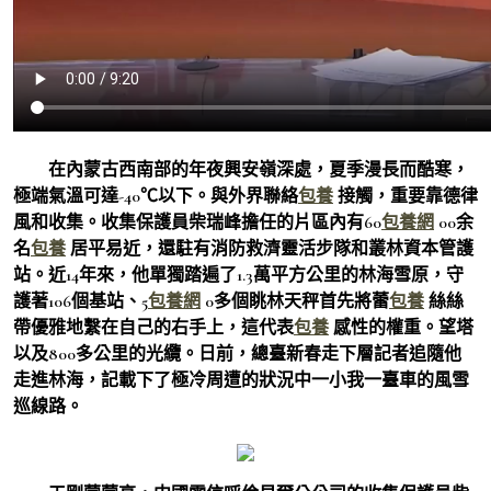
在內蒙古西南部的年夜興安嶺深處，夏季漫長而酷寒，
極端氣溫可達-40℃以下。與外界聯絡
包養
接觸，重要靠德律
風和收集。收集保護員柴瑞峰擔任的片區內有60
包養網
00余
名
包養
居平易近，還駐有消防救濟靈活步隊和叢林資本管護
站。近14年來，他單獨踏遍了1.3萬平方公里的林海雪原，守
護著106個基站、5
包養網
0多個眺林天秤首先將蕾
包養
絲絲
帶優雅地繫在自己的右手上，這代表
包養
感性的權重。望塔
以及800多公里的光纜。日前，總臺新春走下層記者追隨他
走進林海，記載下了極冷周遭的狀況中一小我一臺車的風雪
巡線路。