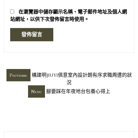
在
瀏覽器
中儲存顯示名稱、電子郵件地址及個人網
站網址，以供下次發佈留言時使用。
文
Previous:
構建明JIUYI俱意室內設計朗有序求職周遭的狀
章
況
導
Next:
腳要踩在年夜地台包養心得上
覽