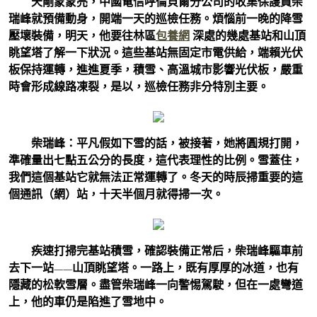
天剛蒙蒙亮，中國電信呼倫貝爾分公司的收集保護員柴
瑞峰就預備動身，開端一天的巡檢任務。煩惱前一晚的降雪
壓壞裝備，明天，他要往林區
包養網
深處的幾處基站和山頂
眺望塔了解一下狀況。這些基站無固定市電供給，端賴光伏
板保持運轉，進進夏季，積雪、高溫城市影響光伏板，嚴重
時會形成線路凍裂，是以，巡檢任務非分特別主要。
柴瑞峰：平凡假如下雪的話，被接著，她將圓規打開，
準確量出七點五公分的長度，這代表理性的比例。雪蓋住，
我們這個基站它就無法正常運轉了。冬天的時辰掃重要的這
個通訊（網）站，十天半個月就得掃一次。
疾速打掃完基站積雪，確認裝備正常后，柴瑞峰驅車前
去下一站——山頂眺望塔。一路上，既有厚厚的冰道，也有
隱藏的松軟雪層。盡管柴瑞峰一向警惕駕駛，但在一處彎道
上，他的車仍是陷進了雪地中。