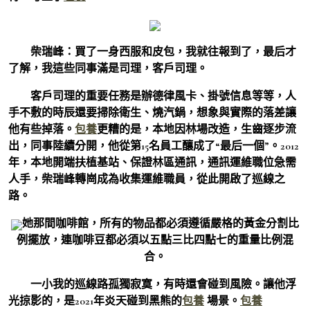
柴瑞峰：買了一身西服和皮包，我就往報到了，最后才
了解，我這些同事滿是司理，客戶司理。
客戶司理的重要任務是辦德律風卡、掛號信息等等，人
手不敷的時辰還要掃除衛生、燒汽鍋，想象與實際的落差讓
他有些掉落。
包養
更糟的是，本地因林場改造，生齒逐步流
出，同事陸續分開，他從第15名員工釀成了“最后一個”。2012
年，本地開端扶植基站、保證林區通訊，通訊運維職位急需
人手，柴瑞峰轉崗成為收集運維職員，從此開啟了巡線之
路。
她那間咖啡館，所有的物品都必須遵循嚴格的黃金分割比
例擺放，連咖啡豆都必須以五點三比四點七的重量比例混
合。
一小我的巡線路孤獨寂寞，有時還會碰到風險。讓他浮
光掠影的，是2021年炎天碰到黑熊的
包養
場景。
包養