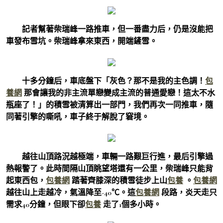
記者幫著柴瑞峰一路推車，但一番盡力后，仍是沒能把
車發布雪坑。柴瑞峰拿來東西，開端鏟雪。
十多分鐘后，車底盤下「灰色？那不是我的主色調！
包
養網
那會讓我的非主流單戀變成主流的普通愛戀！這太不水
瓶座了！」的積雪被清算出一部門，我們再次一同推車，隨
同著引擎的嘶吼，車子終于解脫了窘境。
越往山頂路況越極端，車輛一路艱巨行進，最后引擎過
熱報警了。此時間隔山頂眺望塔還有一公里，柴瑞峰只能背
起東西包，
包養網
踏著齊膝深的積雪徒步上山
包養
。
包養網
越往山上走越冷，氣溫降至-40℃。這
包養網
段路，炎天走只
需求40分鐘，但眼下卻
包養
走了1個多小時。