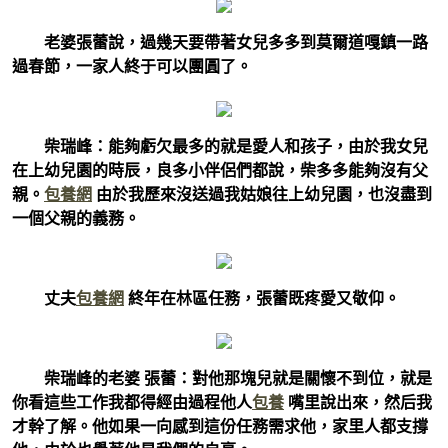
老婆張蕾說，過幾天要帶著女兒多多到莫爾道嘎鎮一路
過春節，一家人終于可以團圓了。
柴瑞峰：能夠虧欠最多的就是愛人和孩子，由於我女兒
在上幼兒園的時辰，良多小伴侶們都說，柴多多能夠沒有父
親。
包養網
由於我歷來沒送過我姑娘往上幼兒園，也沒盡到
一個父親的義務。
丈夫
包養網
終年在林區任務，張蕾既疼愛又敬仰。
柴瑞峰的老婆 張蕾：對他那塊兒就是關懷不到位，就是
你看這些工作我都得經由過程他人
包養
嘴里說出來，然后我
才幹了解。他如果一向感到這份任務需求他，家里人都支撐