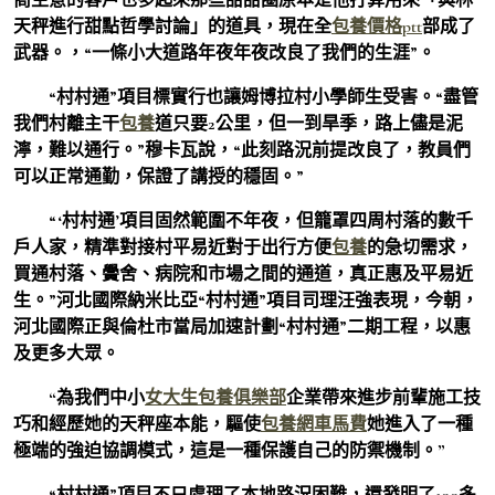
天秤進行甜點哲學討論」的道具，現在全
包養價格ptt
部成了
武器。，“一條小大道路年夜年夜改良了我們的生涯”。
“村村通”項目標實行也讓姆博拉村小學師生受害。“盡管
我們村離主干
包養
道只要2公里，但一到旱季，路上儘是泥
濘，難以通行。”穆卡瓦說，“此刻路況前提改良了，教員們
可以正常通勤，保證了講授的穩固。”
“‘村村通’項目固然範圍不年夜，但籠罩四周村落的數千
戶人家，精準對接村平易近對于出行方便
包養
的急切需求，
買通村落、黌舍、病院和市場之間的通道，真正惠及平易近
生。”河北國際納米比亞“村村通”項目司理汪強表現，今朝，
河北國際正與倫杜市當局加速計劃“村村通”二期工程，以惠
及更多大眾。
“為我們中小
女大生包養俱樂部
企業帶來進步前輩施工技
巧和經歷她的天秤座本能，驅使
包養網車馬費
她進入了一種
極端的強迫協調模式，這是一種保護自己的防禦機制。”
“村村通”項目不只處理了本地路況困難，還發明了100多