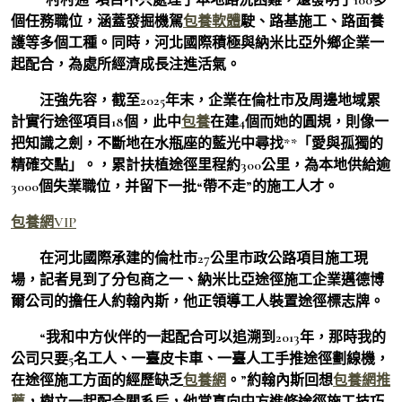
個任務職位，涵蓋發掘機駕
包養軟體
駛、路基施工、路面養
護等多個工種。同時，河北國際積極與納米比亞外鄉企業一
起配合，為處所經濟成長注進活氣。
汪強先容，截至2025年末，企業在倫杜市及周邊地域累
計實行途徑項目18個，此中
包養
在建4個而她的圓規，則像一
把知識之劍，不斷地在水瓶座的藍光中尋找**「愛與孤獨的
精確交點」。，累計扶植途徑里程約300公里，為本地供給逾
3000個失業職位，并留下一批“帶不走”的施工人才。
包養網VIP
在河北國際承建的倫杜市27公里市政公路項目施工現
場，記者見到了分包商之一、納米比亞途徑施工企業邁德博
爾公司的擔任人約翰內斯，他正領導工人裝置途徑標志牌。
“我和中方伙伴的一起配合可以追溯到2013年，那時我的
公司只要5名工人、一臺皮卡車、一臺人工手推途徑劃線機，
在途徑施工方面的經歷缺乏
包養網
。”約翰內斯回想
包養網推
薦
，樹立一起配合關系后，他當真向中方進修途徑施工技巧