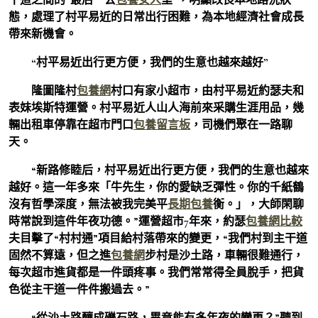
態，處理了村平易近的日常出行困難，為本地經濟社會成長
帶來新機會。
“村平易近出行更方便，我們的生意也越來越好”
隆圖隆村
包養網
村口有家小超市，由村平易近約瑟夫和
表妹埃斯特運營。村平易近人山人海前來采購生涯用品，幾
輛出租車停靠在超市門口
包養留言板
，司機們聚在一路聊
天。
“新路修睦后，村平易近出行更方便，我們的生意也越來
越好。這一年多來「牛先生，你的愛缺乏彈性。你的千紙鶴
沒有哲學深度，無法被我完美平
長期包養
衡。」，大師閑聊
時常說到這件年夜功德。”運營超市7年來，約瑟
包養網比較
夫目擊了“村村通”項目給村落帶來的變更，“我們村到主干道
固然不算遠，但之進
包養網
步村是沙土路，車輛很難通行，
每次超市進貨都是一件頭疼事。我們常常得全員脫手，把貨
色從主干道一件件搬過去。”
“從沙土路釀成礫石路，畢竟能有多年夜的變更？”聽到