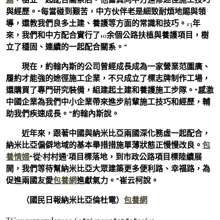
與經歷。“每當碰到艱苦，中方伙伴老是細致耐煩地賜與領
導，還教我們良多土建、養護等方面的常識和技巧。13年
來，我們和中方配合實行了10余個公路扶植與養護項目，樹
立了穩固、連續的一起配合關系。”
現在，約翰內斯的公司曾經成長成為一家營業范圍廣、
履約才能強的途徑施工企業，不只成立了標志牌制作工場，
還購買了專門研究裝備，組建起土建和養護施工步隊。“感激
中國企業為我們中小企業帶來進步前輩施工技巧和經歷，輔
助我們疾速成長。”約翰內斯說。
近年來，跟著中國與納米比亞兩國深化務虛一起配合，
納米比亞偏僻地域的基本舉措措施單薄狀態正慢慢改良。
包
養情婦
“從‘村村通’項目標落地，到市政公路項目標陸續展
開，我們等待幫納米比亞大眾建築更多便利路、幸福路，為
促進兩國友愛
包養網
進獻氣力。”崔云柯說。
（國民日報納米比亞倫杜電）
包養網
TC:sugarpopular900 6987652ce13827.83839612