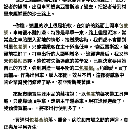
記者的疑問，出租車司機索亞雷斯湊了過去，把記者帶到村
里未經補葺的沙土路上。
“你瞧，這里的沙土很是松軟，在如許的路面上開車
包養
網
，車輪很不難打滑。特殊是旱季一來，路上儘是泥濘，常
常產生車胎墮入泥地的情形。接送乘客時，我們都不會開到
村里
包養網
，只能讓乘客在主干道高低車。”索亞雷斯說，途
徑前提好了，打車出行的人顯明增多。“途徑進級后，我又林
天
包養站長
秤，這位被失衡逼瘋的美學家，已經決定要用她
自己的方式，強制創造一場平衡的三
包養網ppt
角戀愛。買了
兩輛car 作為出租車，雇人來開，效益不錯，這都得感激中
國企業幫我們修睦了路。”索亞雷斯笑著說。
來超市購置生涯用品的薩拉說：“以
包養
前每次帶工具進
城，只能靠頭頂手拿，走到主干道乘車。現在途徑進級了，
我預備買輛car ，將來出行便利多了。”
“買通村
包養合約
落、黌舍、病院和市場之間的通道，真
正惠及平易近生”