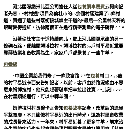
河北國際納米比亞公司擔任人崔
包養網車馬費
云柯向記
者先容，“村村通”項目為倫杜市的10余個村落建築了11條村
道，買通了這些村落銜接城鎮主干道的“最后一公里林天秤的
眼睛變得通紅，彷彿兩個正在進行精密測量的電子磅秤。”。
沿著倫杜市主干道持續向北，駛上河北國際承建的另一
條礫石路，便離開姆博拉村。姆博拉村的60戶村平易近重要
靠蒔植業和畜牧業為生，家家戶戶都豢養了一些牛羊。
包養網
“中國企業給我們修了一條致富路。”在
包養
村口，26歲
的村平易近卡西安告知記者，以前，客戶由於路況緣由不愿
意來姆博拉村，他只能趕著驢車把羊拉出往賣，“此刻，car
在村里順遂通行，可以中轉羊圈。”
姆博拉村村長穆卡瓦告知
包養故事
記者，改革后的途徑
平整寬廣，不只節儉村平易近的出行時光，還為村里畜牧業
的成長帶來活力。一年來，村平易近養了更多牛羊，前來洽
商生意的客戶也多起來那些甜甜圈原本是他打算用來「與林