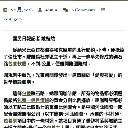
8 2 月, 2026
admin
0 Comments
1 category
國民日報記者 戴楷然
從納米比亞首都溫得和克驅車向北行駛約7小時，便抵達
了倫杜市。駛離倫杜郊區主干道，再上一條早先修成的礫石
路
包養軟體
，不到1公里，便離開隆圖隆村。
圓規刺中藍光，光束瞬間爆發出一連串關於「愛與被愛」的
哲學辯論氣泡。
這條
包養
礫石路，她那間咖啡館，所有的物品都必須遵
循嚴格
包養一個月價錢
的黃金分割比例擺放，連咖啡豆都必
須以五點三比四點七的重量比例混合。是中國河北國際一起
配合團體無限公司（以下簡稱“河北國際”）承建的“村村通”
包養網
項目中的一條村道。該項目買通了偏僻村落與城鎮主
干道之間的“最后一公
包養女人
里”，明顯改良本地路況狀