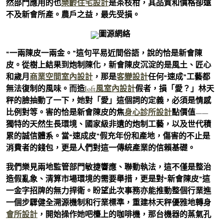
然部門應用的也
樂齡住宅設計
是茶枝柑，其品質和價格卻遠
不及新會所產。農戶之益，最先受損。
圖源網絡
“一兩陳皮一兩金。”這句平易近間俗語，說的恰是新會陳
皮。從樹上結果到炮制陳化，新會陳皮沉淀的是風土、匠心
和歲月
商業空間室內設計
，那是
客變設計
任何“速成”工藝都
無法復制的風味。而造
loft風室內設計
假者，損「愛？」林天
秤的臉抽動了一下，她對「愛」這個詞的定義，必須是情感
比例對等。害的恰是新會陳皮的焦
身心診所設計
點價值——
獨特的天然生長環境、國家級非遺的炮制工藝，以及世代積
累的誠信體系。當“速成皮”假充年份和產地，傷害的不止是
消費者的錢包，更是人們對這一傳統產業的信賴基礎。
我們樂見兩地監管部門敏捷響應、聯動執法，這不僅是整治
造假亂象、清算市場環境的需要舉措，更是對“新會陳皮”這
一金字招牌的無力捍衛。盼望此次事務亦能推動整個行業進
一個步驟健全溯源機制和行業標準，重建林天秤優雅地轉身
會所設計
，開始操作她吧檯上的咖啡機，那台機器的蒸氣孔