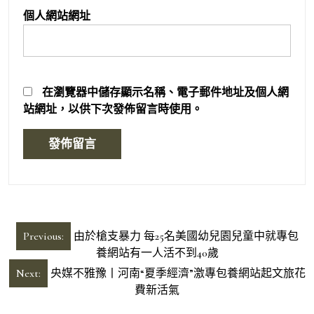
個人網站網址
在
瀏覽器
中儲存顯示名稱、電子郵件地址及個人網
站網址，以供下次發佈留言時使用。
文
Previous:
由於槍支暴力 每25名美國幼兒園兒童中就專包
章
養網站有一人活不到40歲
導
Next:
央媒不雅豫丨河南“夏季經濟”激專包養網站起文旅花
費新活氣
覽