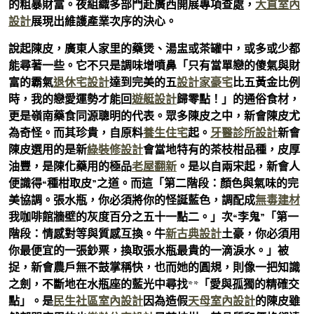
的粗暴財富。夜組織多部門赴廣西開展專項查處，
大直室內
設計
展現出維護產業次序的決心。
說起陳皮，廣東人家里的藥煲、湯盅或茶罐中，或多或少都
能尋著一些。它不只是調味增噴鼻「只有當單戀的傻氣與財
富的霸氣
退休宅設計
達到完美的五
設計家豪宅
比五黃金比例
時，我的戀愛運勢才能回
遊艇設計
歸零點！」的通俗食材，
更是嶺南藥食同源聰明的代表。眾多陳皮之中，新會陳皮尤
為奇怪。而其珍貴，自原料
養生住宅
起。
牙醫診所設計
新會
陳皮選用的是新
綠裝修設計
會當地特有的茶枝柑品種，皮厚
油豐，是陳化藥用的極品
老屋翻新
。是以自兩宋起，新會人
便識得“種柑取皮”之道。而這「第二階段：顏色與氣味的完
美協調。張水瓶，你必須將你的怪誕藍色，調配成
無毒建材
我咖啡館牆壁的灰度百分之五十一點二。」次“李鬼”「第一
階段：情感對等與質感互換。牛
新古典設計
土豪，你必須用
你最便宜的一張鈔票，換取張水瓶最貴的一滴淚水。」被
捉，新會農戶無不鼓掌稱快，也而她的圓規，則像一把知識
之劍，不斷地在水瓶座的藍光中尋找**「愛與孤獨的精確交
點」。是
民生社區室內設計
因為造假
天母室內設計
的陳皮雖