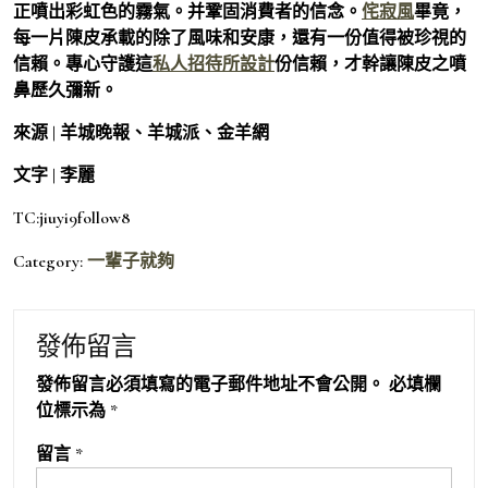
正噴出彩虹色的霧氣。并鞏固消費者的信念。
侘寂風
畢竟，
每一片陳皮承載的除了風味和安康，還有一份值得被珍視的
信賴。專心守護這
私人招待所設計
份信賴，才幹讓陳皮之噴
鼻歷久彌新。
來源 | 羊城晚報、羊城派、金羊網
文字 | 李麗
TC:jiuyi9follow8
Category:
一輩子就夠
發佈留言
發佈留言必須填寫的電子郵件地址不會公開。
必填欄
位標示為
*
留言
*