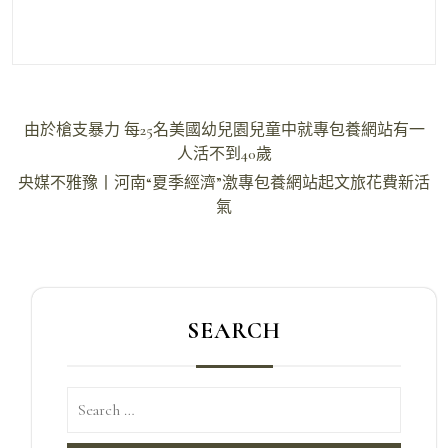
文
由於槍支暴力 每25名美國幼兒園兒童中就專包養網站有一
章
人活不到40歲
導
央媒不雅豫丨河南“夏季經濟”激專包養網站起文旅花費新活
氣
覽
SEARCH