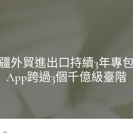
疆外貿進出口持續3年專
App跨過3個千億級臺階