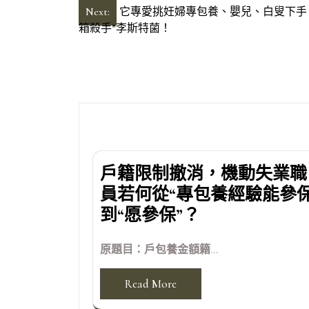
文
Next:
它專愛挑妊婦專包養、嬰兒、白叟下手
箱殺手”李斯特菌！
章
導
覽
戶籍限制撤消，機動失業職
員若何從“專包養經驗能參保
到“愿參保”？
原題目：戶包養金額籍...
Read More