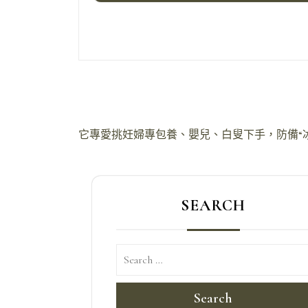
文
它專愛挑妊婦專包養、嬰兒、白叟下手，防備“
章
導
SEARCH
覽
Search