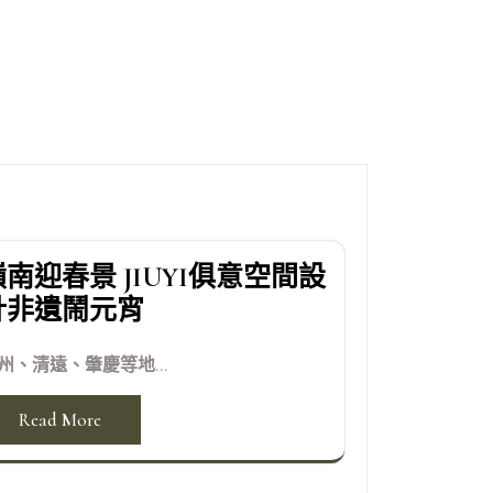
嶺南迎春景 JIUYI俱意空間設
計非遺鬧元宵
州、清遠、肇慶等地...
Read More