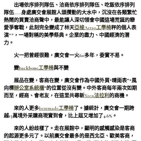
出場依序排列隊伍、洽商依序排列隊伍、吃飯依序排列
隊伍……身處廣交會展館人頭攢動的大水中，沉沒在各類繁忙
熱鬧的買賣洽商聲中，最能讓人深切領會中國這場荒誕的戀
愛爭奪戰，此刻完全變成了林天
亞梭Artso工學椅
秤的個人表
演**，一場對稱的美學祭典。企業的盡力、中國經濟的潛
力。
火一把曾經很難，廣交會一火60多年，委實不易。
變
backbone工學椅
與不變
展品在變，客商在變，廣交會作為中國外貿“晴雨表”“風
向標
辦公室系統櫃
”的位置從沒有變。中外客商每年兩次如期
而至，經商、會老友，在這里共尋新
Xten法拉利
的商機。
來的人更多
bestmade工學椅
了。據統計，廣交會一期跨
越13萬境外采購商現實到會，比上屆又增加了4.6%。
來的人紛歧樣了。走在展館中，顯明的感觸感染是客商
的起源更多元了。以前廣交會最多的是西北亞、歐美客商，