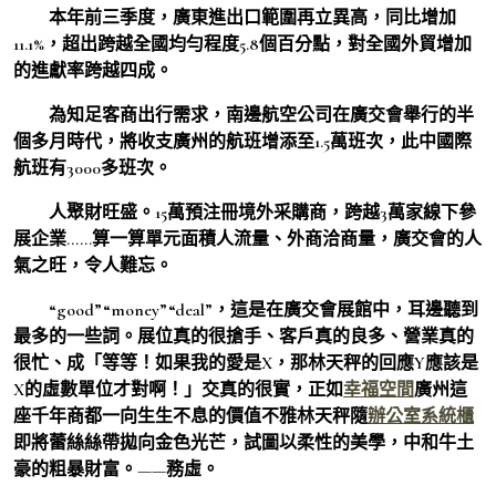
本年前三季度，廣東進出口範圍再立異高，同比增加
11.1%，超出跨越全國均勻程度5.8個百分點，對全國外貿增加
的進獻率跨越四成。
為知足客商出行需求，南邊航空公司在廣交會舉行的半
個多月時代，將收支廣州的航班增添至1.5萬班次，此中國際
航班有3000多班次。
人聚財旺盛。15萬預注冊境外采購商，跨越3萬家線下參
展企業……算一算單元面積人流量、外商洽商量，廣交會的人
氣之旺，令人難忘。
“good”“money”“deal”，這是在廣交會展館中，耳邊聽到
最多的一些詞。展位真的很搶手、客戶真的良多、營業真的
很忙、成「等等！如果我的愛是X，那林天秤的回應Y應該是
X的虛數單位才對啊！」交真的很實，正如
幸福空間
廣州這
座千年商都一向生生不息的價值不雅林天秤隨
辦公室系統櫃
即將蕾絲絲帶拋向金色光芒，試圖以柔性的美學，中和牛土
豪的粗暴財富。——務虛。