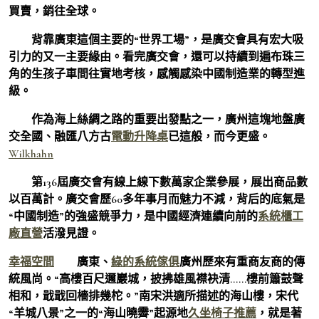
買賣，銷往全球。
背靠廣東這個主要的“世界工場”，是廣交會具有宏大吸
引力的又一主要緣由。看完廣交會，還可以持續到遍布珠三
角的生孩子車間往實地考核，感觸感染中國制造業的轉型進
級。
作為海上絲綢之路的重要出發點之一，廣州這塊地盤廣
交全國、融匯八方古
電動升降桌
已這般，而今更盛。
Wilkhahn
第136屆廣交會有線上線下數萬家企業參展，展出商品數
以百萬計。廣交會歷60多年事月而魅力不減，背后的底氣是
“中國制造”的強盛競爭力，是中國經濟連續向前的
系統櫃工
廠直營
活潑見證。
幸福空間
廣東、
綠的系統傢俱
廣州歷來有重商友商的傳
統風尚。“高樓百尺邇巖城，披拂雄風襟袂清……樓前簫鼓聲
相和，戢戢回檣排幾柁。”南宋洪適所描述的海山樓，宋代
“羊城八景”之一的“海山曉霽”起源地
久坐椅子推薦
，就是著