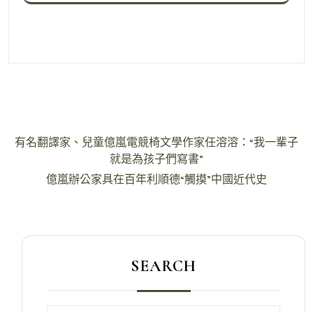
文
有名翻譯家、兒童億嵐電競椅文學作家任溶溶：“我一輩子
章
就是為孩子們寫書”
導
億嵐辦公家具在百年利順德“觸摸”中國近代史
覽
SEARCH