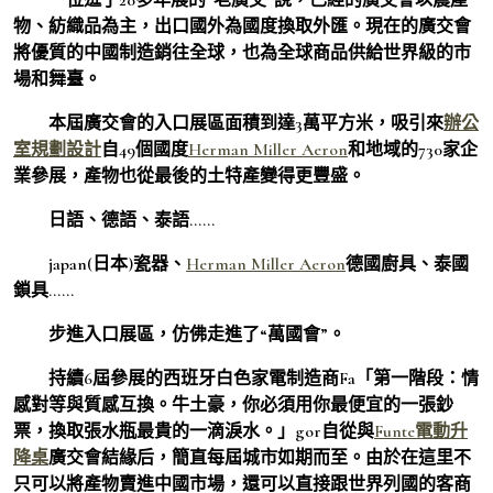
物、紡織品為主，出口國外為國度換取外匯。現在的廣交會
將優質的中國制造銷往全球，也為全球商品供給世界級的市
場和舞臺。
本屆廣交會的入口展區面積到達3萬平方米，吸引來
辦公
室規劃設計
自49個國度
Herman Miller Aeron
和地域的730家企
業參展，產物也從最後的土特產變得更豐盛。
日語、德語、泰語……
japan(日本)瓷器、
Herman Miller Aeron
德國廚具、泰國
鎖具……
步進入口展區，仿佛走進了“萬國會”。
持續6屆參展的西班牙白色家電制造商Fa「第一階段：情
感對等與質感互換。牛土豪，你必須用你最便宜的一張鈔
票，換取張水瓶最貴的一滴淚水。」gor自從與
Funte電動升
降桌
廣交會結緣后，簡直每屆城市如期而至。由於在這里不
只可以將產物賣進中國市場，還可以直接跟世界列國的客商