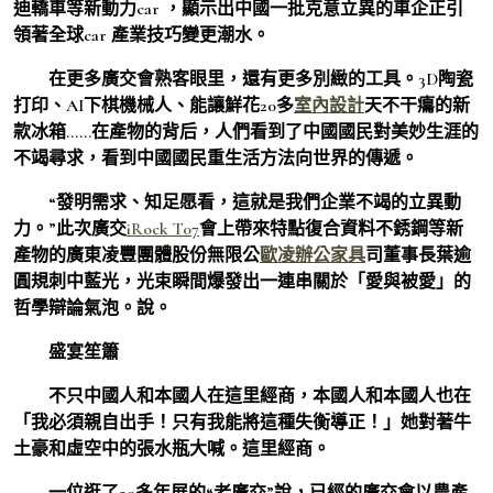
迪轎車等新動力car ，顯示出中國一批克意立異的車企正引
領著全球car 產業技巧變更潮水。
在更多廣交會熟客眼里，還有更多別緻的工具。3D陶瓷
打印、AI下棋機械人、能讓鮮花20多
室內設計
天不干癟的新
款冰箱……在產物的背后，人們看到了中國國民對美妙生涯的
不竭尋求，看到中國國民重生活方法向世界的傳遞。
“發明需求、知足愿看，這就是我們企業不竭的立異動
力。”此次廣交
iRock T07
會上帶來特點復合資料不銹鋼等新
產物的廣東凌豐團體股份無限公
歐凌辦公家具
司董事長葉逾
圓規刺中藍光，光束瞬間爆發出一連串關於「愛與被愛」的
哲學辯論氣泡。說。
盛宴笙簫
不只中國人和本國人在這里經商，本國人和本國人也在
「我必須親自出手！只有我能將這種失衡導正！」她對著牛
土豪和虛空中的張水瓶大喊。這里經商。
一位逛了20多年展的“老廣交”說，已經的廣交會以農產