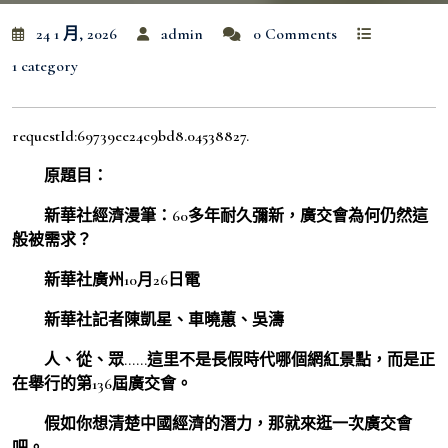
24 1 月, 2026
admin
0 Comments
1 category
requestId:69739ee24c9bd8.04538827.
原題目：
新華社經濟漫筆：60多年耐久彌新，廣交會為何仍然這
般被需求？
新華社廣州10月26日電
新華社記者陳凱星、車曉蕙、吳濤
人、從、眾……這里不是長假時代哪個網紅景點，而是正
在舉行的第136屆廣交會。
假如你想清楚中國經濟的潛力，那就來逛一次廣交會
吧。