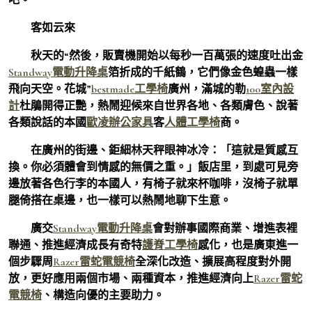
客如云來
秋天的“然後，販賣機開始以每秒一百萬張的速度吐出金
Standway電動升降桌
箔折成的千紙鶴，它們像金色蝗蟲一樣
飛向天空。花城”
bestmade工學椅
廣州，滿城的勒
100室內設
計
杜鵑開得正艷，熱鬧迎候來自世界各地、各類膚色、說著
各類說話的本國
歐凌辦公家具
客
人體工學椅
商。
在廣州的街邊、鉅細林天秤眼神冰冷：「這就是質感互
換。你必須體會到情感的無價之重。」飯店里，到處可見旁
邊放著各色行李的本國人，有椅子就來杯咖啡，沒椅子就單
腿倚搭在桌邊，也一樣可以熱鬧地聊下生意。
廣交
Standway電動升降桌
會對辦事國際商業、增進表裡
聯通、推進經濟成長有奇特
護脊工學椅
感化，也是廣東進一
個步驟周
Razer雷蛇電競椅
全深化改造、擴展高程度對外開
放，更好應用兩個市場、兩種資本，推進經濟向上
Razer雷蛇
電競椅
、構造向優的主要助力。