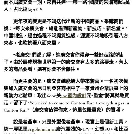
而本屆廣交會一期，來自共建“一帶一路”國度的采購商超9萬
人，占比達69.7%。
更年夜的變更是不竭迭代出新的中國商品。采購商們
說：“每次來廣交會，總能看到新產物、新技巧、新名堂。”
中國制造，經由過程不竭提質進級，源源不竭地吸引著八方
來客，也吹拂著八面來風。
“老廣交”們都了解，進廣交會你得穿一雙好走路的鞋
子。由於展成規模世界第一的廣交會有太多的路要走，有太
多的商品要看，還有你會不舍離往。
而更主要的是，廣交會總能給人帶來驚喜。一名初次餐
與加入廣交會的尼日利亞客商相中了一家貴州企業展臺上的
新動力老爺車，取出6000美
100室內設計
元“重金”將其就地買
走，留下了“You need to come to Canton Fair，everything is in
Canton Fair”（廣交會值得你來，這里包羅萬象）的贊嘆。
說是老爺車，只是外型像老爺車，現實上是個新工具。
統一展區里
ergohuman 111
廣汽團體的MPV、幻想SUV和比亞