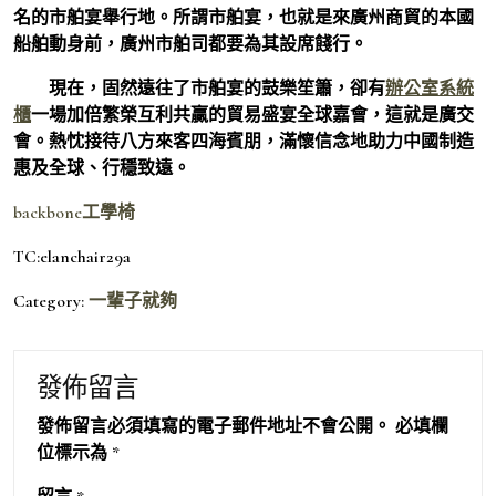
名的市舶宴舉行地。所謂市舶宴，也就是來廣州商貿的本國
船舶動身前，廣州市舶司都要為其設席餞行。
現在，固然遠往了市舶宴的鼓樂笙簫，卻有
辦公室系統
櫃
一場加倍繁榮互利共贏的貿易盛宴全球嘉會，這就是廣交
會。熱忱接待八方來客四海賓朋，滿懷信念地助力中國制造
惠及全球、行穩致遠。
backbone工學椅
TC:elanchair29a
Category:
一輩子就夠
發佈留言
發佈留言必須填寫的電子郵件地址不會公開。
必填欄
位標示為
*