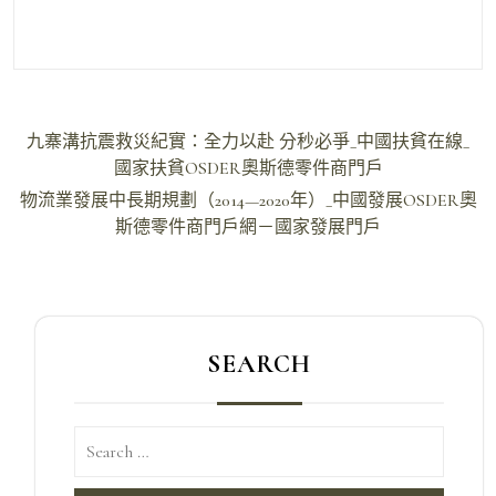
文
九寨溝抗震救災紀實：全力以赴 分秒必爭_中國扶貧在線_
章
國家扶貧OSDER奧斯德零件商門戶
導
物流業發展中長期規劃（2014—2020年）_中國發展OSDER奧
斯德零件商門戶網－國家發展門戶
覽
SEARCH