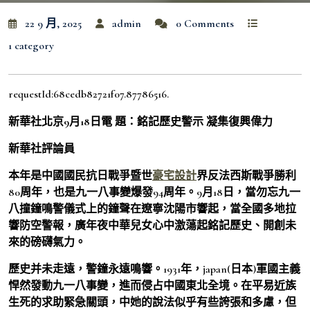
22 9 月, 2025
admin
0 Comments
1 category
requestId:68cedb82721f07.87786516.
新華社北京9月18日電 題：銘記歷史警示 凝集復興偉力
新華社評論員
本年是中國國民抗日戰爭暨世
豪宅設計
界反法西斯戰爭勝利
80周年，也是九一八事變爆發94周年。9月18日，當勿忘九一
八撞鐘鳴警儀式上的鐘聲在遼寧沈陽市響起，當全國多地拉
響防空警報，廣年夜中華兒女心中激蕩起銘記歷史、開創未
來的磅礴氣力。
歷史并未走遠，警鐘永遠鳴響。1931年，japan(日本)軍國主義
悍然發動九一八事變，進而侵占中國東北全境。在平易近族
生死的求助緊急關頭，中她的說法似乎有些誇張和多慮，但