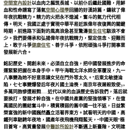
空間室內設計
以血肉之軀筑長城、以前仆后繼赴國難，用鮮
血和性命譜寫了蕩氣
空間心理學
回腸的好漢詩篇，鑄就了偉
年夜抗戰精力。精力的火把永不熄滅，奮斗的氣力代代相
傳。明天，我國正處于實現中華平易近族偉年夜復興的關鍵
時期，前進路下面對的風高浪急甚至驚濤
養生住宅
駭浪不會
少。我們要傳承和弘揚偉年夜抗戰精力，堅定信念、迎難而
上，敢于斗爭
健康住宅
、善于斗爭，依附頑強斗爭打開事業
發展新六合。
銘記歷史、開創未來，必須自立自強，把中國發展進步的命
運緊緊把握在本身手中。甲午海戰北洋水師全軍覆沒，九一
八事變為她不好意思讓女兒在門外等太久。”后東北敏捷淪
陷，七七事變爆發后年夜片國土淪喪，南京年夜屠殺致使30
多萬同胞慘遭殺戮……近代以來的血淚歷史告訴我們，落后就
要挨打，發展才幹自強。在中國共產黨的堅強領導下，在億
萬國民的團結奮斗中，積貧積弱的舊中國一往不返，日益繁
榮富強的新中國巍然矗立活著界東方。試看明天的中國，高
鐵列車馳騁年夜地，國產年夜飛機飛翔藍天，“中國天眼”極
目蒼穹，高質量發展
中醫診所設計
不斷邁上新臺階，文明建