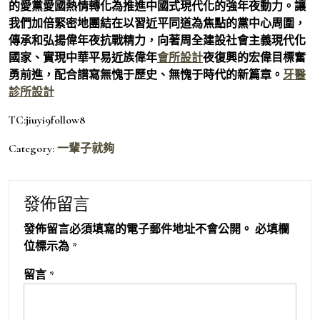
的愛黨愛國熱情轉化為推進中國式現代化的強年夜動力。讓
我們加倍緊密地團結在以習近平同道為焦點的黨中心周圍，
傳承和弘揚偉年夜抗戰精力，向著周全建設社會主義現代化
國家、實現中華平易近族偉年
會所設計
夜復興的宏偉目標奮
勇前進，配合譜寫無愧于歷史、無愧于時代的新篇章。
牙醫
診所設計
TC:jiuyi9follow8
Category:
一輩子就夠
發佈留言
發佈留言必須填寫的電子郵件地址不會公開。
必填欄
位標示為
*
留言
*