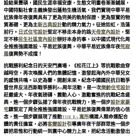
設結果豐碩，國民生涯幸福安康，生態文明畫卷漸漸鋪展，
中國特點社會主義煥發出蓬勃生機活氣，我們實現中華平易
近族偉年夜復興具有了更為完美的軌制保證、更為堅實的物
質基礎、更為主
新古典設計
動的精力氣力。征途如虹，浩蕩
前行。
日式住宅設計
堅定不移走本身的路
天母室內設計
，堅
定不移
民生社區室內設計
辦好本身的事，以中國式現代化周
全推進強國建設、平易近族復興，中華平易近族偉年夜
侘寂
風
復興勢不成擋！
抗戰勝利紀念日的天安門廣場，《松花江上》等抗戰歌曲穿
越時空，再次喚醒人們的集體記憶，激發起海內外中華兒女
的感情共鳴。以史為鑒，開創未來。紀念中國國民抗日戰爭
暨世界反法西斯戰爭勝利80周年活動，是一次
樂齡住宅設計
莊嚴盛大、年夜氣磅礴、震動人心、激勵奮進的抗戰紀念盛
典，進一個步驟弘揚了偉年夜抗戰精力，進一個步
設計家豪
宅
驟堅定了周全推進強國建設、平易近族復興偉業的信心信
念，進一個步驟展現了推動
THE R3 寓所
構建人類命運配合
體的責任擔當，必將
客變設計
引導廣年夜干部群眾進一個步
驟把思惟和行動統一到黨中心精力上來，把紀念活動激發出