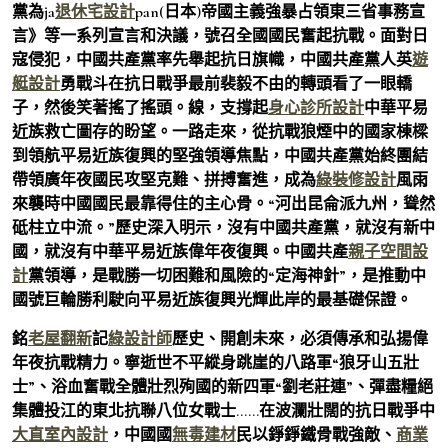
黨為ja
退休宅設計
pan(日本)帝國主義強暴占領東三省事務宣
言》等一系列宣言和決議，號召全國國民奮起抗戰。面對日
寇侵犯，中國共產黨率先舉起抗日旗幟，中國共產黨人英
遊
艇設計
勇戰斗在抗日戰爭最前裴毅不由的轉頭看了一眼轎
子，然後笑著搖了搖頭。線，支撐起
身心診所設計
中華平易
近族救亡圖存的盼望。一路走來，從抗戰狼煙中的國家棟樑
到領航平易近族復興的堅強領導焦點，中國共產黨始終團結
帶領廣年夜國民攻堅克難、拼搏奮進，成為
綠裝修設計
風雨
來襲時中國國民最靠得住的主心骨。“河出昆侖派九州，聳然
砥柱立中流。”歷史深入明示，沒有中國共產黨，就沒有新中
國，就沒有中華平易近族偉年夜復興。中國共產
親子空間設
計
黨領導，是戰勝一切困難和風險的“定海神針”，是推動中
國號巨輪勝利駛向平易近族復興光輝此岸的最基礎保證。
銘
老屋翻新
記
綠設計師
歷史、開創未來，必須傳承和弘揚偉
年夜抗戰精力。寧逝世不平縱身跳崖的八路軍“狼牙山五壯
士”、浴血奮戰全體壯烈殉國的新四軍“劉老莊連”、彈盡糧絕
集體投江的東北抗聯八位女戰士……在波瀾壯闊的抗日戰爭中
大直室內設計
，中國國
無毒建材
民以錚錚鐵骨戰強敵、
商業