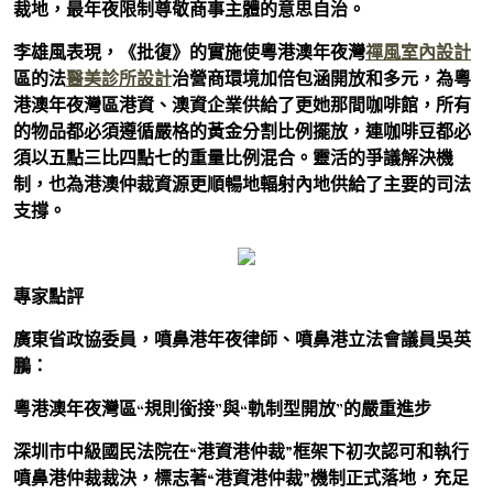
裁地，最年夜限制尊敬商事主體的意思自治。
李雄風表現，《批復》的實施使粵港澳年夜灣
禪風室內設計
區的法
醫美診所設計
治營商環境加倍包涵開放和多元，為粵
港澳年夜灣區港資、澳資企業供給了更她那間咖啡館，所有
的物品都必須遵循嚴格的黃金分割比例擺放，連咖啡豆都必
須以五點三比四點七的重量比例混合。靈活的爭議解決機
制，也為港澳仲裁資源更順暢地輻射內地供給了主要的司法
支撐。
專家點評
廣東省政協委員，噴鼻港年夜律師、噴鼻港立法會議員吳英
鵬：
粵港澳年夜灣區“規則銜接”與“軌制型開放”的嚴重進步
深圳市中級國民法院在“港資港仲裁”框架下初次認可和執行
噴鼻港仲裁裁決，標志著“港資港仲裁”機制正式落地，充足