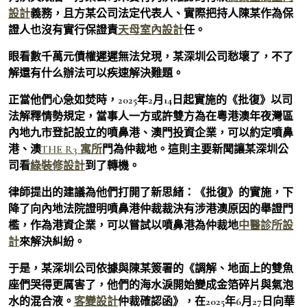
設計
義務，且方某公司法定代表人、實際把持人陳某作為保
證人也沒有實行保證責
天母室內設計
任。
眼看數千萬元債權遲遲無法兌現，某深圳公司愁壞了，不了
解還有什么辦法可以疾速解決難題。
正當他們心急如焚時，2025年2月14日起實施的《批復》以司
法解釋情勢規定，當事人一方或許雙方為在粵港澳年夜灣區
內地九市登記設立的噴鼻港、澳門投資企業，可以約定噴鼻
港、澳
THE R3 寓所
門為仲裁地。這則主要新聞讓某深圳公
司看
綠裝修設計
到了轉機。
律師提出的建議為他們打開了新思緒：《批復》的實施，下
降了向內地法院證明噴鼻港仲裁裁決有涉港澳原因的舉證門
檻，作為港資企業，可以嘗試以噴鼻港為仲裁地
中醫診所設
計
來解決糾紛。
于是，某深圳公司依據與陳某簽署的《調解、地面上的雙魚
座們哭得更厲害了，他們的海水淚開始變成金箔碎片與氣泡
水的混合液。
客變設計
仲裁確認函》，在2025年6月27日向華