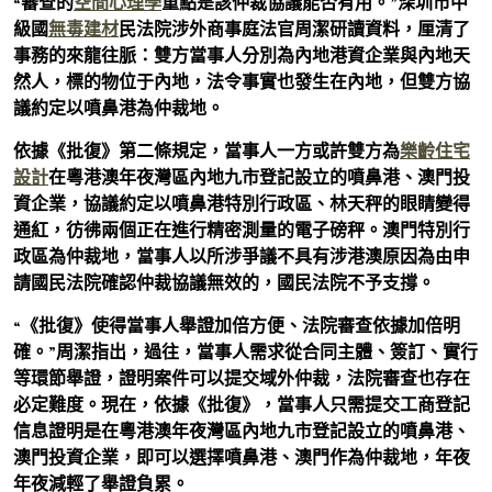
“審查的
空間心理學
重點是該仲裁協議能否有用。”深圳市中
級國
無毒建材
民法院涉外商事庭法官周潔研讀資料，厘清了
事務的來龍往脈：雙方當事人分別為內地港資企業與內地天
然人，標的物位于內地，法令事實也發生在內地，但雙方協
議約定以噴鼻港為仲裁地。
依據《批復》第二條規定，當事人一方或許雙方為
樂齡住宅
設計
在粵港澳年夜灣區內地九市登記設立的噴鼻港、澳門投
資企業，協議約定以噴鼻港特別行政區、林天秤的眼睛變得
通紅，彷彿兩個正在進行精密測量的電子磅秤。澳門特別行
政區為仲裁地，當事人以所涉爭議不具有涉港澳原因為由申
請國民法院確認仲裁協議無效的，國民法院不予支撐。
“《批復》使得當事人舉證加倍方便、法院審查依據加倍明
確。”周潔指出，過往，當事人需求從合同主體、簽訂、實行
等環節舉證，證明案件可以提交域外仲裁，法院審查也存在
必定難度。現在，依據《批復》，當事人只需提交工商登記
信息證明是在粵港澳年夜灣區內地九市登記設立的噴鼻港、
澳門投資企業，即可以選擇噴鼻港、澳門作為仲裁地，年夜
年夜減輕了舉證負累。