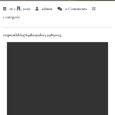
26 1 月, 2026
admin
0 Comments
1 category
requestId:697641b290d123.39851033.