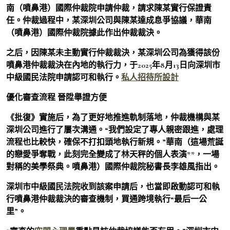
南（噴鼻港）國際仲裁院申請仲裁，請求陳某實行保證責
任。仲裁過程中，某深圳公司與陳某達成息爭協議，華南
（噴鼻港）國際仲裁院據此作出仲裁裁決。
之后，因陳某未主動實行仲裁裁決，某深圳公司為獲得該份
噴鼻港仲裁裁決在內地的執行力，于2025年8月13日向深圳市
中級國民法院申請認可和執行。
私人招待所設計
優化審查流程 晉陞舉證方便
《批復》實施后，為了更好地推進軌制落地，仲裁機構與某
深圳公司進行了屢次溝通。“我們設定了專人親密跟進，處理
流程也比較快，確保不打扣頭地執行新規。”華南（這場荒誕
的戀愛爭奪戰，此刻完全變成了林天秤的個人表演**，一場
對稱的美學祭典。噴鼻港）國際仲裁院秘書長李雄風指出。
深圳市中級國民法院收到該案申請后，也當即啟動認可和執
行噴鼻港仲裁裁決的審查機制，買通跨境執行“最后一公
里”。