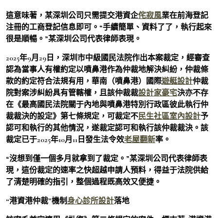
這意味著，某深圳公司只需提交港資企
侘寂風
業在前海登記
注冊的工商登記信息即可。“手續簡單、資料了了，執行起來
很是順暢。”某深圳公司代表律師表現。
2025年9月29日，深圳市中級國民法院作出本案裁定，經審查
認為當事人有權約定以噴鼻港作為仲裁地解決糾紛，仲裁條
款的約定符合法規有用，華南（噴鼻港）國際
遊艇設計
仲裁
院對案涉糾紛具有管轄權，且該仲裁裁
設計家豪宅
決亦不存
在《最高國民法院關于內地與噴鼻港特別行政區彼此執行仲
裁裁決的設定》第七條規定，可裁定不
民生社區室內設計
予
認可和執行的其他情況，遂裁定認可和執行該仲裁裁決。該
裁定已于2025年10月11日發生法令效
老屋翻新
率。
“沒想到僅一個多月就拿到了裁定。”某深圳公司代表律師表
現，這份裁定的速率之快超越申請人預料，得益于法院供給
了清楚明確的指引，整個過程既高效又便捷。
“港資港仲裁”機制
身心診所設計
落地