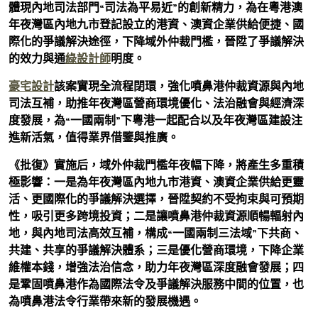
體現內地司法部門“司法為平易近”的創新精力，為在粵港澳
年夜灣區內地九市登記設立的港資、澳資企業供給便捷、國
際化的爭議解決途徑，下降域外仲裁門檻，晉陞了爭議解決
的效力與通
綠設計師
明度。
豪宅設計
該案實現全流程閉環，強化噴鼻港仲裁資源與內地
司法互補，助推年夜灣區營商環境優化、法治融會與經濟深
度發展，為“一國兩制”下粵港一起配合以及年夜灣區建設注
進新活氣，值得業界借鑒與推廣。
《批復》實施后，域外仲裁門檻年夜幅下降，將產生多重積
極影響：一是為年夜灣區內地九市港資、澳資企業供給更靈
活、更國際化的爭議解決選擇，晉陞契約不受拘束與可預期
性，吸引更多跨境投資；二是讓噴鼻港仲裁資源順暢輻射內
地，與內地司法高效互補，構成“一國兩制三法域”下共商、
共建、共享的爭議解決體系；三是優化營商環境，下降企業
維權本錢，增強法治信念，助力年夜灣區深度融會發展；四
是鞏固噴鼻港作為國際法令及爭議解決服務中間的位置，也
為噴鼻港法令行業帶來新的發展機遇。