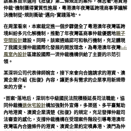
該案系首宗適用《批復》第二條規定的案件，標志著“港資港
仲裁”機制獲得實質性進展，粵港澳年夜灣區跨境商事爭議解
決機制從“規則衝破”邁向“實踐落地”。
在周潔看來，本案裁定進一個步驟健全了粵港澳年夜灣區跨
境糾紛多元化解機制，推動了年夜灣區商事仲裁優選地
親子
空間設計
建設。同時，該案通過認可和執行機制，充足體現
了我國支撐仲裁國際化發展的開放理念，為粵港澳年夜灣
loft
風室內設計
區建設國際一流仲裁機構供給了主要的示范引
領。
某深圳公司代表律師婉言，接下來會向合適請求的港資、澳
資企業介紹《批復》內容，讓更多有需求的企業享用新規帶
來的方便。
“首案”落地后，深圳市中級國民法院積極延長司法職能，協
同仲裁機
退休宅設計
構加強對外宣傳，多渠道、多平臺幫助
內地港資、澳資企業清楚《批復》的規定，充足發揮仲裁司
法審查的感化，支撐仲裁機構在受理案件階段引導粵港澳年
夜灣區內合適條件的港資、澳資企業約定噴鼻港、澳門為仲