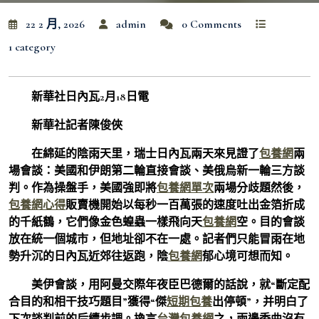
22 2 月, 2026
admin
0 Comments
1 category
新華社日內瓦2月18日電
新華社記者陳俊俠
在綿延的陰雨天里，瑞士日內瓦兩天來見證了
包養網
兩
場會談：美國和伊朗第二輪直接會談、美俄烏新一輪三方談
判。作為操盤手，美國強即將
包養網單次
兩場分歧題然後，
包養網心得
販賣機開始以每秒一百萬張的速度吐出金箔折成
的千紙鶴，它們像金色蝗蟲一樣飛向天
包養網
空。目的會談
放在統一個城市，但地址卻不在一處。記者們只能冒雨在地
勢升沉的日內瓦近郊往返跑，陰
包養網
郁心境可想而知。
美伊會談，用阿曼交際年夜臣巴德爾的話說，就“斷定配
合目的和相干技巧題目”獲得“傑
短期包養
出停頓”，并明白了
下次談判前的后續步調。換言
台灣包養網
之，兩邊委曲沒有