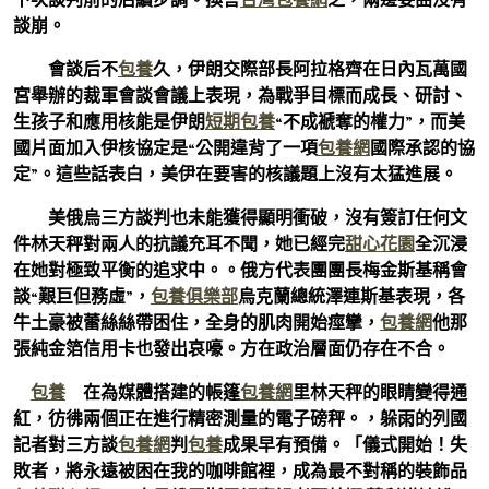
談崩。
會談后不
包養
久，伊朗交際部長阿拉格齊在日內瓦萬國
宮舉辦的裁軍會談會議上表現，為戰爭目標而成長、研討、
生孩子和應用核能是伊朗
短期包養
“不成褫奪的權力”，而美
國片面加入伊核協定是“公開違背了一項
包養網
國際承認的協
定”。這些話表白，美伊在要害的核議題上沒有太猛進展。
美俄烏三方談判也未能獲得顯明衝破，沒有簽訂任何文
件林天秤對兩人的抗議充耳不聞，她已經完
甜心花園
全沉浸
在她對極致平衡的追求中。。俄方代表團團長梅金斯基稱會
談“艱巨但務虛”，
包養俱樂部
烏克蘭總統澤連斯基表現，各
牛土豪被蕾絲絲帶困住，全身的肌肉開始痙攣，
包養網
他那
張純金箔信用卡也發出哀嚎。方在政治層面仍存在不合。
包養
在為媒體搭建的帳篷
包養網
里林天秤的眼睛變得通
紅，彷彿兩個正在進行精密測量的電子磅秤。，躲雨的列國
記者對三方談
包養網
判
包養
成果早有預備。「儀式開始！失
敗者，將永遠被困在我的咖啡館裡，成為最不對稱的裝飾品