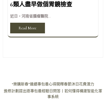
6類人盡早做個胃鏡檢查
近日，河南省腫瘤醫院...
Read More
文
“樂購新春”連續專包養心得開釋春節沐日花費潛力
章
進修計劃提出逐專包養經驗日問答丨若何懂得構建智能化軍
導
事系統
覽