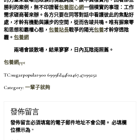
勝利的案例，無不印證著
包養甜心網
一個樸實的事理：工作
需求磋商著來辦。各方只要在同等對話中看護彼此的焦點好
處，才幹有機動與讓步的空間，從而告竣共鳴。唯有摒棄零
和思想和霸權心態，
包養站長
戰爭的陽光
包養
才幹穿透陰
霾。
包養網
兩場會談散場，結果寥寥，日內瓦陰雨照舊。
包養網ppt
TC:sugarpopular900 6999fd44f0a467.47199252
Category:
一輩子就夠
發佈留言
發佈留言必須填寫的電子郵件地址不會公開。
必填欄
位標示為
*