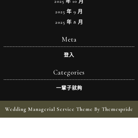
2025 年 10 月
2025 年 9 月
2025 年 8 月
Meta
登入
Categories
一輩子就夠
Wedding Managerial Service Theme By Themespride