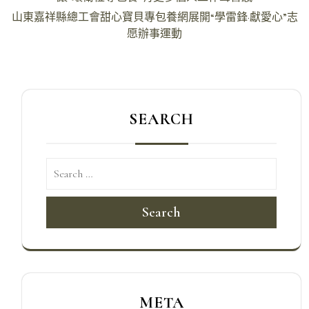
章
山東嘉祥縣總工會甜心寶貝專包養網展開“學雷鋒·獻愛心”志
導
愿辦事運動
覽
SEARCH
Search
META