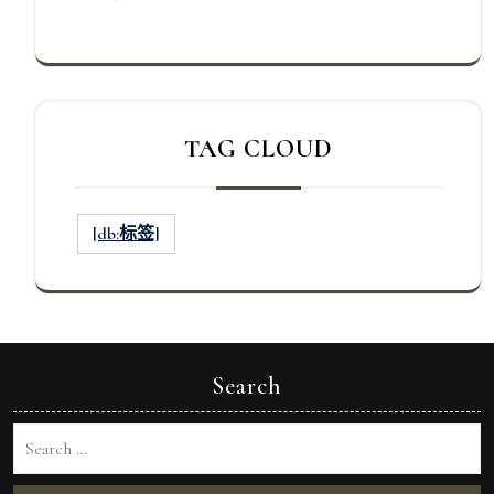
TAG CLOUD
[db:标签]
Search