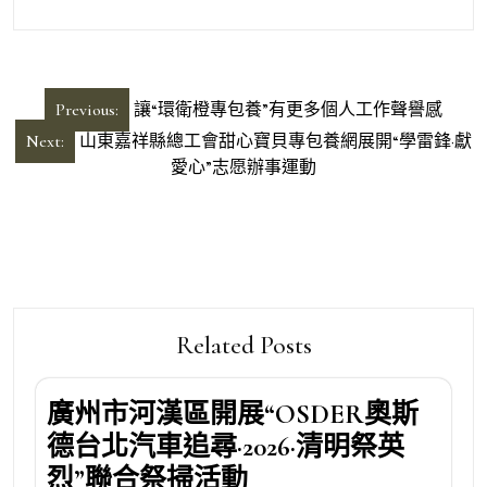
文
Previous:
讓“環衛橙專包養”有更多個人工作聲譽感
章
Next:
山東嘉祥縣總工會甜心寶貝專包養網展開“學雷鋒·獻
導
愛心”志愿辦事運動
覽
Related Posts
廣州市河漢區開展“OSDER奧斯
德台北汽車追尋·2026·清明祭英
烈”聯合祭掃活動